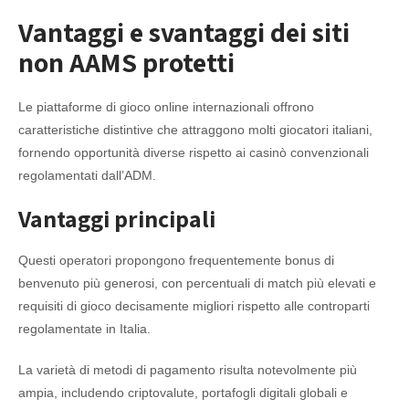
Vantaggi e svantaggi dei siti
non AAMS protetti
Le piattaforme di gioco online internazionali offrono
caratteristiche distintive che attraggono molti giocatori italiani,
fornendo opportunità diverse rispetto ai casinò convenzionali
regolamentati dall’ADM.
Vantaggi principali
Questi operatori propongono frequentemente bonus di
benvenuto più generosi, con percentuali di match più elevati e
requisiti di gioco decisamente migliori rispetto alle controparti
regolamentate in Italia.
La varietà di metodi di pagamento risulta notevolmente più
ampia, includendo criptovalute, portafogli digitali globali e