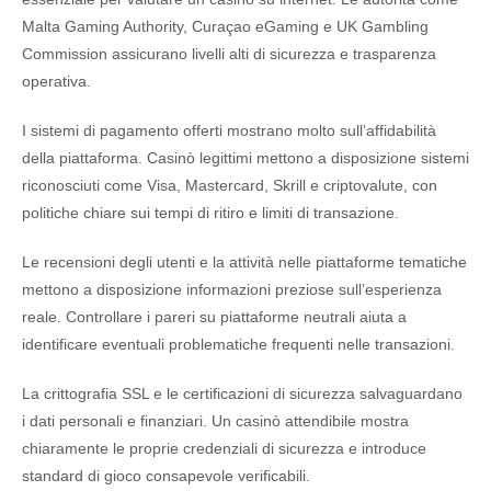
Malta Gaming Authority, Curaçao eGaming e UK Gambling
Commission assicurano livelli alti di sicurezza e trasparenza
operativa.
I sistemi di pagamento offerti mostrano molto sull’affidabilità
della piattaforma. Casinò legittimi mettono a disposizione sistemi
riconosciuti come Visa, Mastercard, Skrill e criptovalute, con
politiche chiare sui tempi di ritiro e limiti di transazione.
Le recensioni degli utenti e la attività nelle piattaforme tematiche
mettono a disposizione informazioni preziose sull’esperienza
reale. Controllare i pareri su piattaforme neutrali aiuta a
identificare eventuali problematiche frequenti nelle transazioni.
La crittografia SSL e le certificazioni di sicurezza salvaguardano
i dati personali e finanziari. Un casinò attendibile mostra
chiaramente le proprie credenziali di sicurezza e introduce
standard di gioco consapevole verificabili.