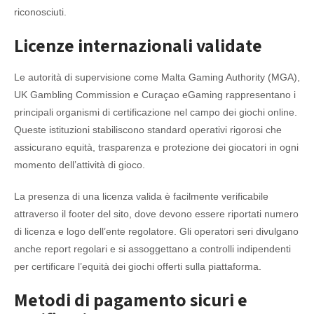
riconosciuti.
Licenze internazionali validate
Le autorità di supervisione come Malta Gaming Authority (MGA),
UK Gambling Commission e Curaçao eGaming rappresentano i
principali organismi di certificazione nel campo dei giochi online.
Queste istituzioni stabiliscono standard operativi rigorosi che
assicurano equità, trasparenza e protezione dei giocatori in ogni
momento dell’attività di gioco.
La presenza di una licenza valida è facilmente verificabile
attraverso il footer del sito, dove devono essere riportati numero
di licenza e logo dell’ente regolatore. Gli operatori seri divulgano
anche report regolari e si assoggettano a controlli indipendenti
per certificare l’equità dei giochi offerti sulla piattaforma.
Metodi di pagamento sicuri e