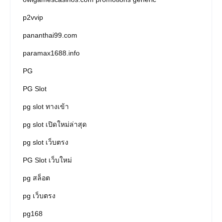
p2vvip
pananthai99.com
paramax1688.info
PG
PG Slot
pg slot ทางเข้า
pg slot เปิดใหม่ล่าสุด
pg slot เว็บตรง
PG Slot เว็บใหม่
pg สล็อต
pg เว็บตรง
pg168