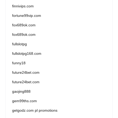
finnivips.com
fortune99vip.com
fox689ok.com
fox689ok.com
fullslotpg
fullslotpg168.com
funny18
future24bet.com
future24bet.com
gaojing888
gem99ths.com
getgodz.com pl promotions