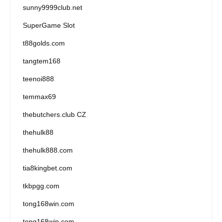
sunny9999club.net
SuperGame Slot
t88golds.com
tangtem168
teenoi888
temmax69
thebutchers.club CZ
thehulk88
thehulk888.com
tia8kingbet.com
tkbpgg.com
tong168win.com
tong168win.com