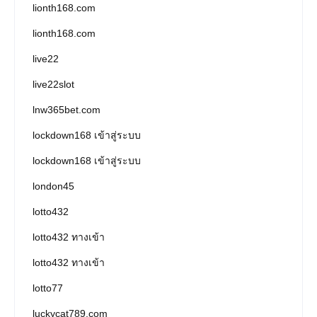
lionth168.com
lionth168.com
live22
live22slot
lnw365bet.com
lockdown168 เข้าสู่ระบบ
lockdown168 เข้าสู่ระบบ
london45
lotto432
lotto432 ทางเข้า
lotto432 ทางเข้า
lotto77
luckycat789.com