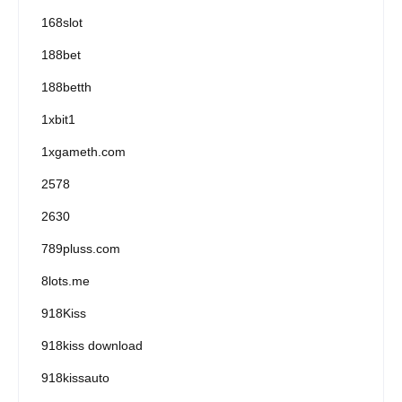
168slot
188bet
188betth
1xbit1
1xgameth.com
2578
2630
789pluss.com
8lots.me
918Kiss
918kiss download
918kissauto