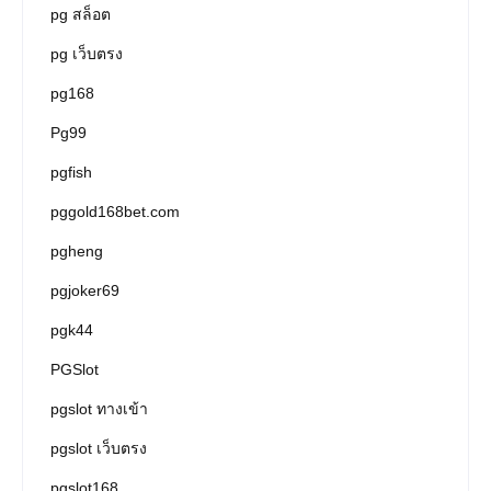
pg สล็อต
pg เว็บตรง
pg168
Pg99
pgfish
pggold168bet.com
pgheng
pgjoker69
pgk44
PGSlot
pgslot ทางเข้า
pgslot เว็บตรง
pgslot168