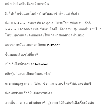
หน้าเว็บโดยไม่ต้องแจ้งแอดมิน
3. โปรโมชั่นและโบนัสสำหรับสมาชิกใหม่แล้วก็เก่า
ตั้งแต่ lalikabet สมัคร ทีแรก คุณจะได้รับโบนัสต้อนรับแล้วก็
lalikabet เครดิตฟรี เพื่อเริ่มเล่นโดยไม่ต้องลงทุนสูง นอกนั้นยังมีโปร
โมชั่นทุกวันและคืนยอดเสียให้แก่สมาชิกอย่างสม่ำเสมอ
แนวทางสมัครเป็นสมาชิกกับ
lalikabet
ขั้นตอนกล้วยๆไม่กี่นาที
เข้าเว็บไซต์หลักของ
lalikabet
คลิกปุ่ม “ลงทะเบียนเป็นสมาชิก”
กรอกข้อมูลฐานราก ได้แก่ ชื่อ, หมายเลขโทรศัพท์, เลขบัญชี
ตั้งรหัสผ่านแล้วก็ยืนยันการสมัคร
จากนั้นสามารถ lalikabet เข้าสู่ระบบ ได้ในทันทีเพื่อเริ่มเดิมพัน