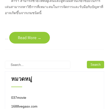
คาร่า สามารถช่วยให้ทั้งผู้เล่นและผู้ที่ไม่มีส่วนเกี่ยวข้องในการ
เล่นสามารถหาวิธีการที่เหมาะสมในการจัดการและรับมือกับปัญหาที่
อาจเกิดขึ้นจากเกมชนิดนี้
Read More →
…
หมวดหมู่
037movie
1688vegasx.com