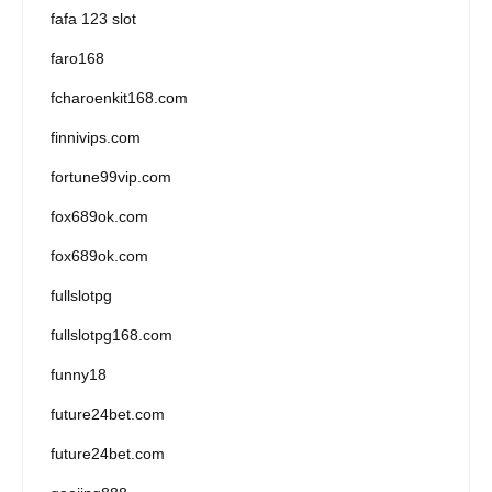
fafa 123 slot
faro168
fcharoenkit168.com
finnivips.com
fortune99vip.com
fox689ok.com
fox689ok.com
fullslotpg
fullslotpg168.com
funny18
future24bet.com
future24bet.com