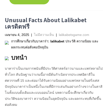
Unusual Facts About Lalikabet
เครดิตฟรี
เมษายน 4, 2025
|
ไม่มีความเห็น
|
lalikabetsgame.com
การศึกษาเกี่ยวกับบาคาร่า:
lalikabet
ประวัติ ความนิยม และ
ผลกระทบต่อสังคมปัจจุบัน
บทนำ
บาคาร่าเป็นเกมการพนันที่มีประวัติศาสตร์ยาวนานและแพร่หลายไป
ทั่วโลก สันนิษฐานว่าเกมนี้อาจมีต้นกำเนิดจากประเทศอิตาลีใน
ศตวรรษที่ 15 และต่อมาได้รับความนิยมอย่างแพร่หลายในฝรั่งเศส
ปัจจุบันบาคาร่าเป็นหนึ่งในเกมที่มีการเล่นกันอย่างกว้างขวางในคาสิ
โนทั้งแบบดั้งเดิมและแบบออนไลน์ บทความนี้จะศึกษาเกี่ยวกับ
ประวัติของบาคาร่า ความนิยมในยุคปัจจุบัน และผลกระทบที่เกิดขึ้น
ต่อสังคม