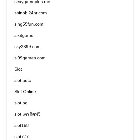
sexygameplus.me
shinobi24hr.com
sing55fun.com
six9game
sky2899.com
sl99games.com
Slot
slot auto
Slot Online
slot pg
slot เครดิตฟรี
slot168
slot777