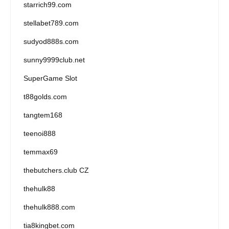
starrich99.com
stellabet789.com
sudyod888s.com
sunny9999club.net
SuperGame Slot
t88golds.com
tangtem168
teenoi888
temmax69
thebutchers.club CZ
thehulk88
thehulk888.com
tia8kingbet.com