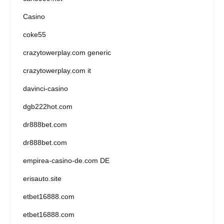
Casino
coke55
crazytowerplay.com generic
crazytowerplay.com it
davinci-casino
dgb222hot.com
dr888bet.com
dr888bet.com
empirea-casino-de.com DE
erisauto.site
etbet16888.com
etbet16888.com