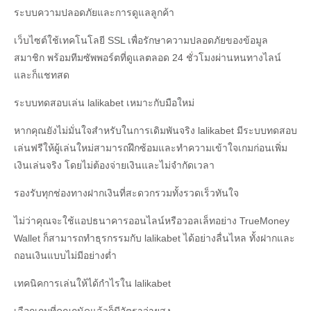
ระบบความปลอดภัยและการดูแลลูกค้า
เว็บไซต์ใช้เทคโนโลยี SSL เพื่อรักษาความปลอดภัยของข้อมูล
สมาชิก พร้อมทีมซัพพอร์ตที่ดูแลตลอด 24 ชั่วโมงผ่านหนทางไลน์
และก็แชทสด
ระบบทดสอบเล่น lalikabet เหมาะกับมือใหม่
หากคุณยังไม่มั่นใจสำหรับในการเดิมพันจริง lalikabet มีระบบทดสอบ
เล่นฟรีให้ผู้เล่นใหม่สามารถฝึกซ้อมและทำความเข้าใจเกมก่อนเพิ่ม
เงินเล่นจริง โดยไม่ต้องจ่ายเงินและไม่จำกัดเวลา
รองรับทุกช่องทางฝากเงินที่สะดวกรวมทั้งรวดเร็วทันใจ
ไม่ว่าคุณจะใช้แอปธนาคารออนไลน์หรือวอลเล็ทอย่าง TrueMoney
Wallet ก็สามารถทำธุรกรรมกับ lalikabet ได้อย่างลื่นไหล ทั้งฝากและ
ถอนเงินแบบไม่มีอย่างต่ำ
เทคนิคการเล่นให้ได้กำไรใน lalikabet
เลือกเกมที่คุณถนัดแล้วก็มีอัตราจ่ายสูง