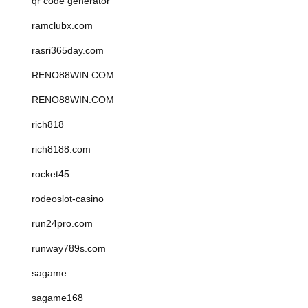
qr code generator
ramclubx.com
rasri365day.com
RENO88WIN.COM
RENO88WIN.COM
rich818
rich8188.com
rocket45
rodeoslot-casino
run24pro.com
runway789s.com
sagame
sagame168