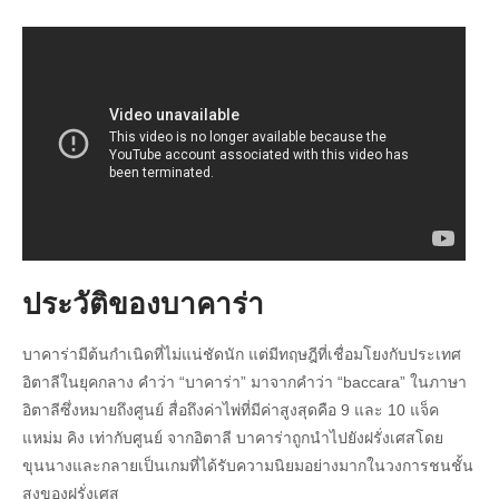
ประวัติของบาคาร่า
บาคาร่ามีต้นกำเนิดที่ไม่แน่ชัดนัก แต่มีทฤษฎีที่เชื่อมโยงกับประเทศ
อิตาลีในยุคกลาง คำว่า “บาคาร่า” มาจากคำว่า “baccara” ในภาษา
อิตาลีซึ่งหมายถึงศูนย์ สื่อถึงค่าไพ่ที่มีค่าสูงสุดคือ 9 และ 10 แจ็ค
แหม่ม คิง เท่ากับศูนย์ จากอิตาลี บาคาร่าถูกนำไปยังฝรั่งเศสโดย
ขุนนางและกลายเป็นเกมที่ได้รับความนิยมอย่างมากในวงการชนชั้น
สูงของฝรั่งเศส