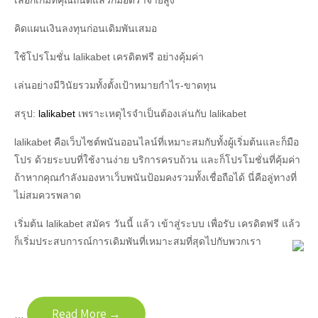
คิดแผนเงินลงทุนก่อนเดิมพันเสมอ
ใช้โปรโมชั่น lalikabet เครดิตฟรี อย่างคุ้มค่า
เล่นอย่างมีวินัยรวมทั้งตั้งเป้าหมายกำไร-ขาดทุน
สรุป:
lalikabet
เพราะเหตุไรจำเป็นต้องเล่นกับ lalikabet
lalikabet คือเว็บไซต์พนันออนไลน์ที่เหมาะสมกับทั้งผู้เริ่มต้นและก็มือ
โปร ด้วยระบบที่ใช้งานง่าย บริการครบถ้วน และก็โปรโมชั่นที่คุ้มค่า
ถ้าหากคุณกำลังมองหาเว็บพนันป้อมคงรวมทั้งเชื่อถือได้ นี่คือลู่ทางที่
ไม่สมควรพลาด
เริ่มต้น lalikabet สมัคร วันนี้ แล้ว เข้าสู่ระบบ เพื่อรับ เครดิตฟรี แล้ว
ก็เริ่มประสบการณ์การเดิมพันที่เหมาะสมที่สุดไปกับพวกเรา
Read More →
…