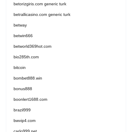
betorizgiris.com generic turk
betrallicasino.com generic turk
betway
betwin666
betworld369hot.com
bio285th.com
bitcoin
bombet888.win
bonus888
boonlert1688.com
brazil999
bwvip4.com
carlo999.net