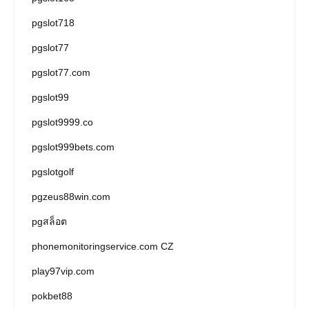
pgslot718
pgslot77
pgslot77.com
pgslot99
pgslot9999.co
pgslot999bets.com
pgslotgolf
pgzeus88win.com
pgสล็อต
phonemonitoringservice.com CZ
play97vip.com
pokbet88