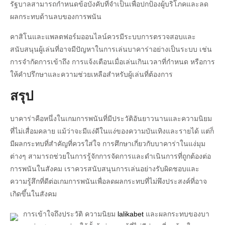
รัฐบาลสามารถกำหนดข้อบังคับที่จำเป็นเพื่อปกป้องผู้บริโภคและลด
ผลกระทบด้านลบของการพนัน
คาสิโนและแพลตฟอร์มออนไลน์ควรมีระบบการตรวจสอบและ
สนับสนุนผู้เล่นที่อาจมีปัญหาในการเล่นบาคาร่าอย่างเป็นระบบ เช่น
การจำกัดการเข้าถึง การแจ้งเตือนเมื่อเล่นเกินเวลาที่กำหนด หรือการ
ให้คำปรึกษาและความช่วยเหลือสำหรับผู้เล่นที่ต้องการ
สรุป
บาคาร่าคือหนึ่งในเกมการพนันที่มีประวัติอันยาวนานและความนิยม
ที่ไม่เสื่อมคลาย แม้ว่าจะมีแง่ดีในแง่ของความบันเทิงและรายได้ แต่ก็
มีผลกระทบที่สำคัญที่ควรใส่ใจ การศึกษาเกี่ยวกับบาคาร่าในแง่มุม
ต่างๆ สามารถช่วยในการรู้จักการจัดการและดำเนินการที่ถูกต้องต่อ
การพนันในสังคม เราควรสนับสนุนการเล่นอย่างรับผิดชอบและ
ความรู้สึกที่ดีต่อเกมการพนันเพื่อลดผลกระทบที่ไม่พึงประสงค์ที่อาจ
เกิดขึ้นในสังคม
การเข้าใจถึงประวัติ ความนิยม
lalikabet
และผลกระทบของบา