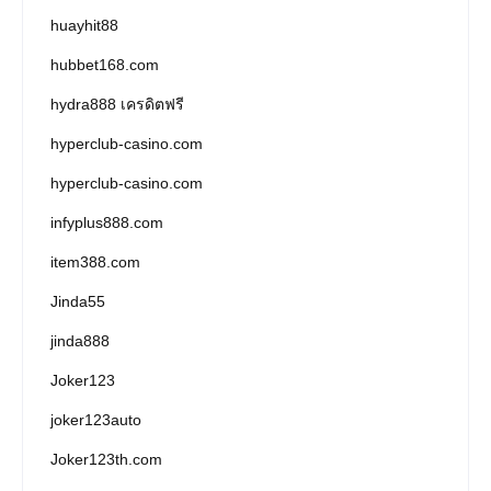
huayhit88
hubbet168.com
hydra888 เครดิตฟรี
hyperclub-casino.com
hyperclub-casino.com
infyplus888.com
item388.com
Jinda55
jinda888
Joker123
joker123auto
Joker123th.com