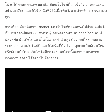
โปรดได้ทุกหนทุกแห่ง อย่าลืมเลือกเว็บไซต์ที่น่าเชื่อถือ วางแผนเล่น
อย่างละเอียด และก็ใช้โบนัสที่มีให้เพื่อเพิ่มจังหวะสำหรับการชนะของ
คุณ
การเลือกเล่นสล็อตกับ sbobet168 เว็บไซต์สล็อตตรงไม่ผ่านเอเย่นต์
เป็นตัวเลือกที่ยอดเยี่ยมสำหรับผู้เล่นที่อยากประสบการณ์การเล่นที่
ปลอดภัย บันเทิงใจ แล้วก็ได้โอกาสทำเงินสูง ด้วยเกมที่หลากหลาย
ระบบฝาก-ถอนอัตโนมัติ และก็โบนัสที่คุ้ม ไม่ว่าคุณจะเป็นผู้เล่นใหม่
หรือผู้เล่นมือโปร เว็บไซต์สล็อตตรงแตกโหดนี้จะตอบสนองความ
ต้องการของคุณได้อย่างไม่ต้องสงสัย