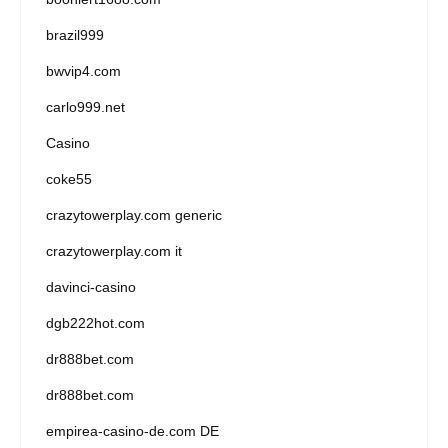
brazil999
bwvip4.com
carlo999.net
Casino
coke55
crazytowerplay.com generic
crazytowerplay.com it
davinci-casino
dgb222hot.com
dr888bet.com
dr888bet.com
empirea-casino-de.com DE