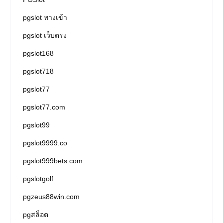
pgslot ทางเข้า
pgslot เว็บตรง
pgslot168
pgslot718
pgslot77
pgslot77.com
pgslot99
pgslot9999.co
pgslot999bets.com
pgslotgolf
pgzeus88win.com
pgสล็อต