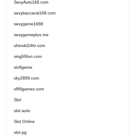
SexyAuto168.com
sexybaccarat168.com
sexygame1688
sexygameplus.me
shinobi24hr.com
sing55fun.com
six9game
sky2899.com
sl99games.com
Slot
slot auto
Slot Online
slot pg