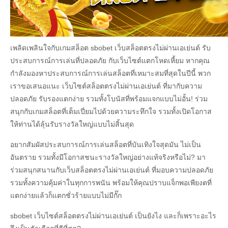
เพลิดเพลินใจกับเกมสล็อต sbobet เว็บสล็อตตรงไม่ผ่านเอเย่นต์ รับ
ประสบการณ์การเล่นที่ปลอดภัย กับเว็บไซต์แตกโหดเหี้ยม หากคุณ
กำลังมองหาประสบการณ์การเล่นสล็อตที่เหมาะสมที่สุดในปีนี้ พวก
เราขอเสนอแนะ เว็บไซต์สล็อตตรงไม่ผ่านเอเย่นต์ ที่มากับความ
ปลอดภัย รับรองแตกง่าย รวมทั้งโบนัสที่พร้อมแจกแบบไม่อั้น! ร่วม
สนุกกับเกมสล็อตที่เต็มเปี่ยมไปด้วยความระทึกใจ รวมทั้งเปิดโอกาส
ให้ท่านได้ลุ้นรับรางวัลใหญ่แบบไม่สิ้นสุด
อยากสัมผัสประสบการณ์การเล่นสล็อตที่บันเทิงใจสุดมัน ไม่เป็น
อันตราย รวมทั้งมีโอกาสชนะรางวัลใหญ่อย่างแท้จริงหรือไม่? มา
ร่วมสนุกสนานกับเว็บสล็อตตรงไม่ผ่านเอเย่นต์ ที่มอบความปลอดภัย
รวมทั้งความคุ้มค่าในทุกการพนัน พร้อมให้คุณปราบแจ็กพอเพียงตที่
แตกง่ายแล้วก็แตกชั่วร้ายแบบไม่มีกั๊ก
sbobet เว็บไซต์สล็อตตรงไม่ผ่านเอเย่นต์ เป็นยังไง และก็เพราะอะไร