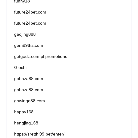
funny18
future24bet.com
future24bet.com
gaojing888
gem99ths.com
getgodz.com pl promotions
Giochi
gobaza88.com
gobaza88.com
gowingo88.com
happy168
hengjing168
https://sretthi99.bet/enter/