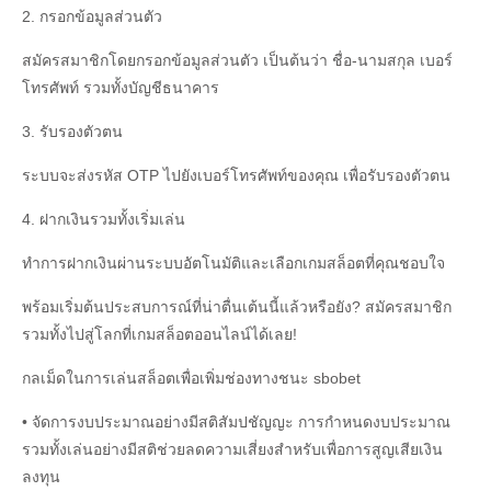
2. กรอกข้อมูลส่วนตัว
สมัครสมาชิกโดยกรอกข้อมูลส่วนตัว เป็นต้นว่า ชื่อ-นามสกุล เบอร์
โทรศัพท์ รวมทั้งบัญชีธนาคาร
3. รับรองตัวตน
ระบบจะส่งรหัส OTP ไปยังเบอร์โทรศัพท์ของคุณ เพื่อรับรองตัวตน
4. ฝากเงินรวมทั้งเริ่มเล่น
ทำการฝากเงินผ่านระบบอัตโนมัติและเลือกเกมสล็อตที่คุณชอบใจ
พร้อมเริ่มต้นประสบการณ์ที่น่าตื่นเต้นนี้แล้วหรือยัง? สมัครสมาชิก
รวมทั้งไปสู่โลกที่เกมสล็อตออนไลน์ได้เลย!
กลเม็ดในการเล่นสล็อตเพื่อเพิ่มช่องทางชนะ sbobet
• จัดการงบประมาณอย่างมีสติสัมปชัญญะ การกำหนดงบประมาณ
รวมทั้งเล่นอย่างมีสติช่วยลดความเสี่ยงสำหรับเพื่อการสูญเสียเงิน
ลงทุน