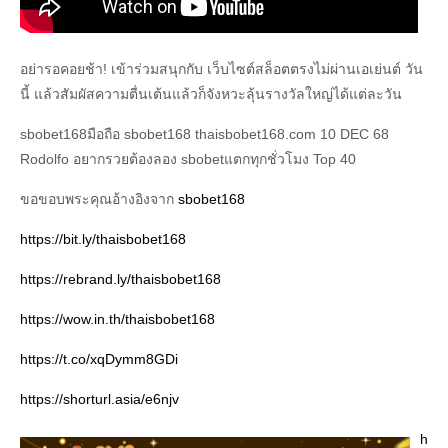
อย่ารอคอยช้า! เข้าร่วมสนุกกับ เว็บไซต์สล็อตตรงไม่ผ่านเอเย่นต์ วัน
นี้ แล้วสัมผัสความตื่นเต้นแล้วก็จังหวะลุ้นรางวัลใหญ่ได้แต่ละวัน
sbobet168มือถือ sbobet168 thaisbobet168.com 10 DEC 68
Rodolfo อยากรวยต้องลอง sbobetแตกทุกชั่วโมง Top 40
ขอขอบพระคุณอ้างอิงจาก
sbobet168
https://bit.ly/thaisbobet168
https://rebrand.ly/thaisbobet168
https://wow.in.th/thaisbobet168
https://t.co/xqDymm8GDi
https://shorturl.asia/e6njv
h