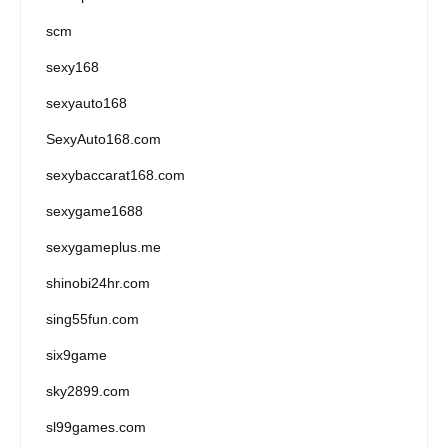
scm
sexy168
sexyauto168
SexyAuto168.com
sexybaccarat168.com
sexygame1688
sexygameplus.me
shinobi24hr.com
sing55fun.com
six9game
sky2899.com
sl99games.com