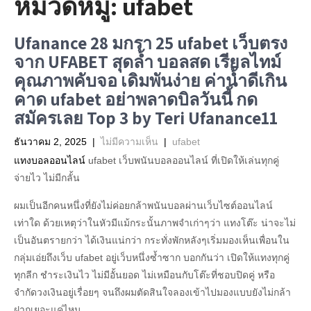
หมวดหมู่:
ufabet
Ufanance 28 มกรา 25 ufabet เว็บตรง
จาก UFABET สุดล้ำ บอลสด เรียลไทม์
คุณภาพคับจอ เดิมพันง่าย ค่าน้ำดีเกิน
คาด ufabet อย่าพลาดบิลวันนี้ กด
สมัครเลย Top 3 by Teri Ufanance11
ธันวาคม 2, 2025
|
ไม่มีความเห็น
|
ufabet
แทงบอลออนไลน์
ufabet เว็บพนันบอลออนไลน์ ที่เปิดให้เล่นทุกคู่
จ่ายไว ไม่มีกลั้น
ผมเป็นอีกคนหนึ่งที่ยังไม่ค่อยกล้าพนันบอลผ่านเว็บไซต์ออนไลน์
เท่าใด ด้วยเหตุว่าในหัวมีแม้กระนั้นภาพจำเก่าๆว่า แทงโต๊ะ น่าจะไม่
เป็นอันตรายกว่า ได้เงินแน่กว่า กระทั่งพักหลังๆเริ่มมองเห็นเพื่อนใน
กลุ่มเอ่ยถึงเว็บ ufabet อยู่เว็บหนึ่งซ้ำซาก บอกกันว่า เปิดให้แทงทุกคู่
ทุกลีก ชำระเงินไว ไม่มีอั้นยอด ไม่เหมือนกับโต๊ะที่ชอบปิดคู่ หรือ
จำกัดวงเงินอยู่เรื่อยๆ จนถึงผมตัดสินใจลองเข้าไปมองแบบยังไม่กล้า
ฝากเยอะแค่ไหน