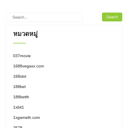
หมวดหมู่
037movie
1688vegasx.com
168slot
188bet
188betth
1xbit1
1xgameth.com
2578