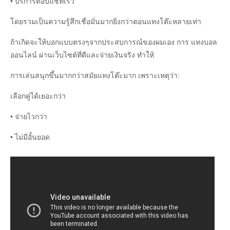
• บริการตอบแชทเร็ว
โดยรวมเป็นความรู้สึกเชื่อมั่นมากยิ่งกว่าตอนแทงโต๊ะหลายเท่า
ถ้าเกิดจะให้บอกแบบตรงๆจากประสบการณ์ของผมเอง การ แทงบอล
ออนไลน์ ผ่านเว็บไซต์ที่ดีและจ่ายเงินจริง ทำให้
การเล่นสนุกขึ้นมากกว่าสมัยแทงโต๊ะมาก เพราะเหตุว่า:
เลือกคู่ได้เยอะกว่า
• จ่ายไวกว่า
• ไม่มีอั้นยอด