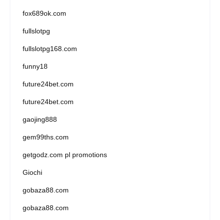
fox689ok.com
fullslotpg
fullslotpg168.com
funny18
future24bet.com
future24bet.com
gaojing888
gem99ths.com
getgodz.com pl promotions
Giochi
gobaza88.com
gobaza88.com