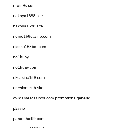
mwin9s.com
nakoya1688.site
nakoya1688.site
nemo168casino.com
niseko168bet.com
no1huay
no1huay.com
okcasino159.com
onesiamclub.site
owlgamescasinos.com promotions generic
p2vvip
pananthai99.com