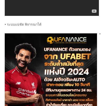
• ระบบแน่ชัด พิจารณาได้
•