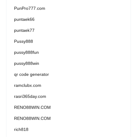
PunPro777.com
puntaek66
puntaek77
Pussy888
pussy888fun
pussy888win
qr code generator
ramclubx.com
rasri365day.com
RENO88WIN.COM
RENO88WIN.COM
rich818