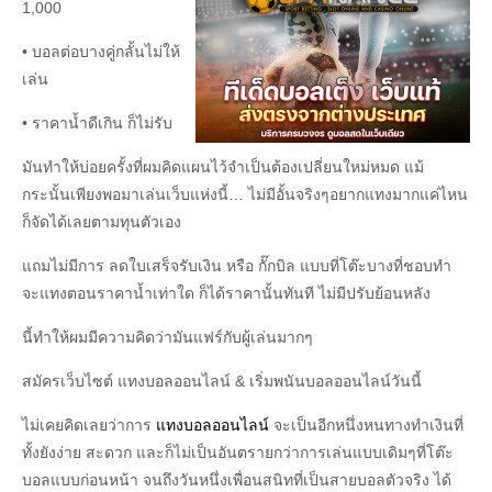
1,000
• บอลต่อบางคู่กลั้นไม่ให้
เล่น
• ราคาน้ำดีเกิน ก็ไม่รับ
มันทำให้บ่อยครั้งที่ผมคิดแผนไว้จำเป็นต้องเปลี่ยนใหม่หมด แม้
กระนั้นเพียงพอมาเล่นเว็บแห่งนี้… ไม่มีอั้นจริงๆอยากแทงมากแค่ไหน
ก็จัดได้เลยตามทุนตัวเอง
แถมไม่มีการ ลดใบเสร็จรับเงิน หรือ กั๊กบิล แบบที่โต๊ะบางที่ชอบทำ
จะแทงตอนราคาน้ำเท่าใด ก็ได้ราคานั้นทันที ไม่มีปรับย้อนหลัง
นี้ทำให้ผมมีความคิดว่ามันแฟร์กับผู้เล่นมากๆ
สมัครเว็บไซต์ แทงบอลออนไลน์ & เริ่มพนันบอลออนไลน์วันนี้
ไม่เคยคิดเลยว่าการ
แทงบอลออนไลน์
จะเป็นอีกหนึ่งหนทางทำเงินที่
ทั้งยังง่าย สะดวก และก็ไม่เป็นอันตรายกว่าการเล่นแบบเดิมๆที่โต๊ะ
บอลแบบก่อนหน้า จนถึงวันหนึ่งเพื่อนสนิทที่เป็นสายบอลตัวจริง ได้