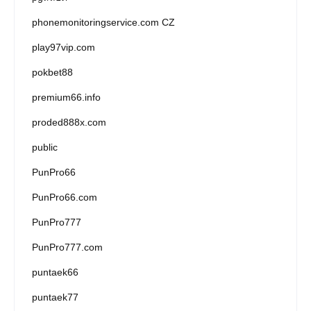
phonemonitoringservice.com CZ
play97vip.com
pokbet88
premium66.info
proded888x.com
public
PunPro66
PunPro66.com
PunPro777
PunPro777.com
puntaek66
puntaek77