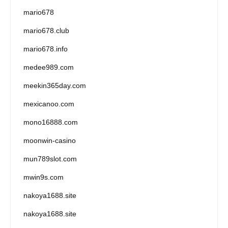
mario678
mario678.club
mario678.info
medee989.com
meekin365day.com
mexicanoo.com
mono16888.com
moonwin-casino
mun789slot.com
mwin9s.com
nakoya1688.site
nakoya1688.site