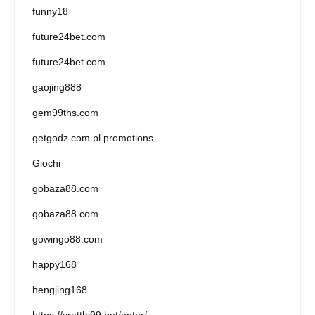
funny18
future24bet.com
future24bet.com
gaojing888
gem99ths.com
getgodz.com pl promotions
Giochi
gobaza88.com
gobaza88.com
gowingo88.com
happy168
hengjing168