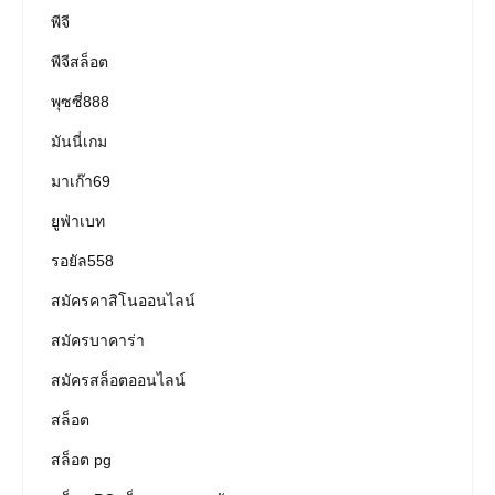
พีจี
พีจีสล็อต
พุซซี่888
มันนี่เกม
มาเก๊า69
ยูฟ่าเบท
รอยัล558
สมัครคาสิโนออนไลน์
สมัครบาคาร่า
สมัครสล็อตออนไลน์
สล็อต
สล็อต pg