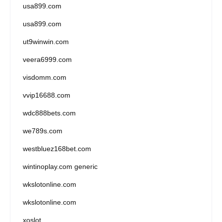
usa899.com
usa899.com
ut9winwin.com
veera6999.com
visdomm.com
vvip16688.com
wdc888bets.com
we789s.com
westbluez168bet.com
wintinoplay.com generic
wkslotonline.com
wkslotonline.com
xoslot