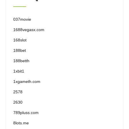
037movie
1688vegasx.com
168slot
188bet
188betth
1xbit1
1xgameth.com
2578
2630
789pluss.com
8lots.me