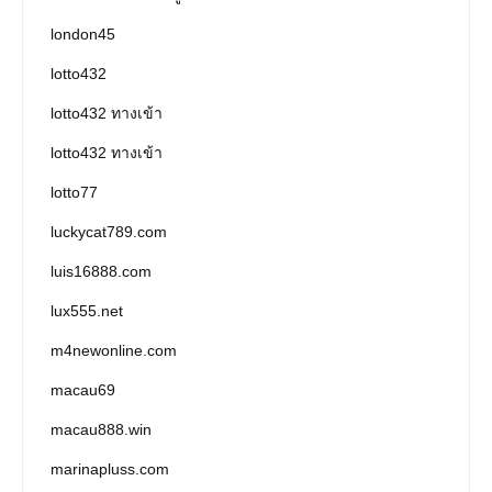
london45
lotto432
lotto432 ทางเข้า
lotto432 ทางเข้า
lotto77
luckycat789.com
luis16888.com
lux555.net
m4newonline.com
macau69
macau888.win
marinapluss.com