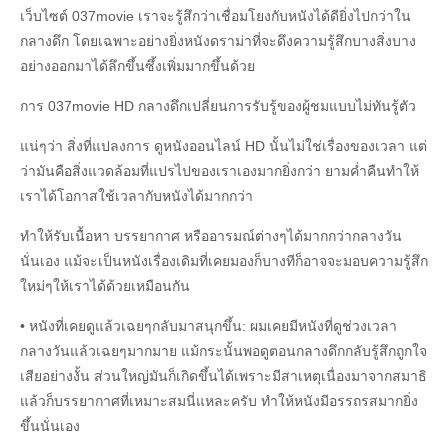
เว็บไซต์ 037movie เราจะรู้สึกว่าเชื่อมโยงกับหนังได้ดียิ่งไปกว่าใน
กลางดึก โดยเฉพาะอย่างยิ่งหนังดราม่าที่จะดึงความรู้สึกบางสิ่งบาง
อย่างออกมาได้ลึกขึ้นซึ้งเพิ่มมากขึ้นด้วย
การ 037movie HD กลางดึกเปลี่ยนการรับรู้ของผู้ชมแบบไม่ทันรู้ตัว
แน่ๆว่า สิ่งที่แปลงการ ดูหนังออนไลน์ HD นั้นไม่ใช่เรื่องของเวลา แต่
ว่ามันคือสิ่งแวดล้อมที่แปรไปของเราเองมากยิ่งกว่า ยามค่ำคืนทำให้
เราได้โอกาสใช้เวลากับหนังได้มากกว่า
ทำให้รับเนื้อหา บรรยากาศ หรืออารมณ์ต่างๆได้มากกว่ากลางวัน
นั่นเอง แม้จะเป็นหนังเรื่องเดิมที่เคยมองก็บางทีก็อาจจะมอบความรู้สึก
ใหม่ๆให้เราได้ด้วยเหมือนกัน
• หนังที่เคยดูแล้วเฉยๆกลับมาสนุกขึ้น: ผมเคยมีหนังที่ดูช่วงเวลา
กลางวันแล้วเฉยๆมากมาย แม้กระนั้นพอดูตอนกลางดึกกลับรู้สึกถูกใจ
เสียอย่างงั้น ส่วนใหญ่มันก็เกิดขึ้นได้เพราะมีสาเหตุเนื่องมาจากสมาธิ
แล้วก็บรรยากาศที่เหมาะสมนี่แหละครับ ทำให้หนังมีอรรถรสมากยิ่ง
ขึ้นนั่นเอง