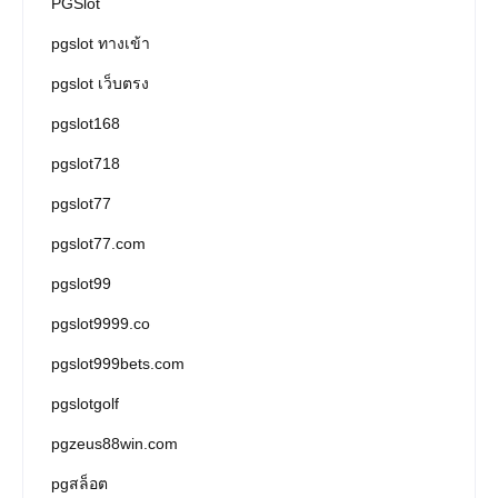
PGSlot
pgslot ทางเข้า
pgslot เว็บตรง
pgslot168
pgslot718
pgslot77
pgslot77.com
pgslot99
pgslot9999.co
pgslot999bets.com
pgslotgolf
pgzeus88win.com
pgสล็อต