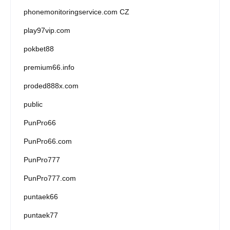
phonemonitoringservice.com CZ
play97vip.com
pokbet88
premium66.info
proded888x.com
public
PunPro66
PunPro66.com
PunPro777
PunPro777.com
puntaek66
puntaek77