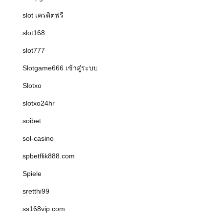
slot เครดิตฟรี
slot168
slot777
Slotgame666 เข้าสู่ระบบ
Slotxo
slotxo24hr
soibet
sol-casino
spbetflik888.com
Spiele
sretthi99
ss168vip.com