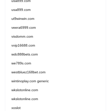
usa899.com
usa899.com
ut9winwin.com
veera6999.com
visdomm.com
vvip16688.com
wdc888bets.com
we789s.com
westbluez168bet.com
wintinoplay.com generic
wkslotonline.com
wkslotonline.com
xoslot