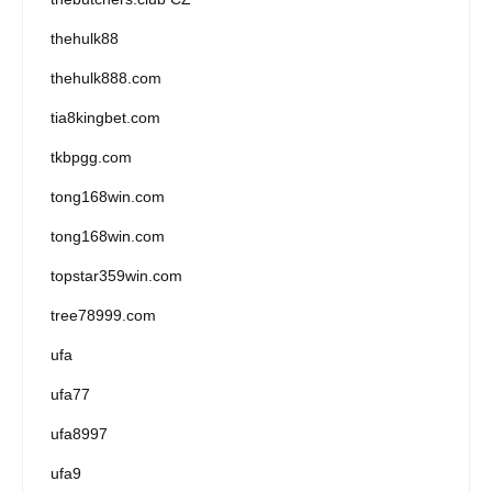
thehulk88
thehulk888.com
tia8kingbet.com
tkbpgg.com
tong168win.com
tong168win.com
topstar359win.com
tree78999.com
ufa
ufa77
ufa8997
ufa9