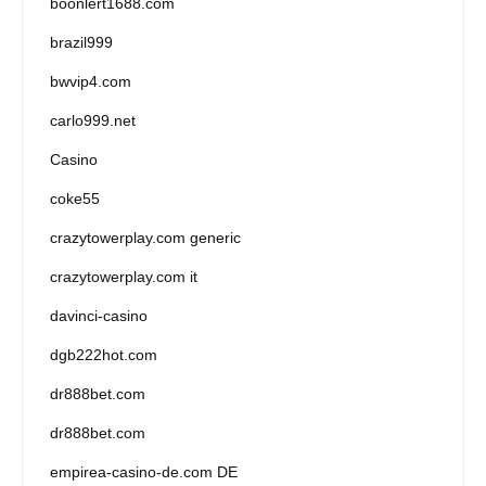
boonlert1688.com
brazil999
bwvip4.com
carlo999.net
Casino
coke55
crazytowerplay.com generic
crazytowerplay.com it
davinci-casino
dgb222hot.com
dr888bet.com
dr888bet.com
empirea-casino-de.com DE