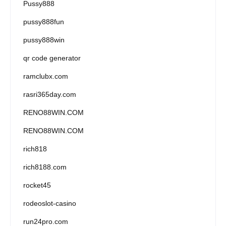
Pussy888
pussy888fun
pussy888win
qr code generator
ramclubx.com
rasri365day.com
RENO88WIN.COM
RENO88WIN.COM
rich818
rich8188.com
rocket45
rodeoslot-casino
run24pro.com