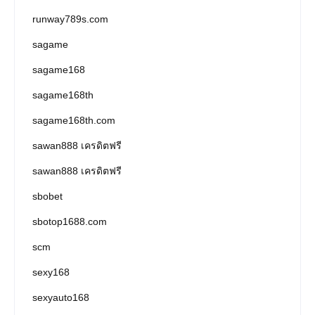
runway789s.com
sagame
sagame168
sagame168th
sagame168th.com
sawan888 เครดิตฟรี
sawan888 เครดิตฟรี
sbobet
sbotop1688.com
scm
sexy168
sexyauto168