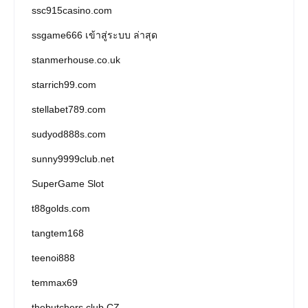
ssc915casino.com
ssgame666 เข้าสู่ระบบ ล่าสุด
stanmerhouse.co.uk
starrich99.com
stellabet789.com
sudyod888s.com
sunny9999club.net
SuperGame Slot
t88golds.com
tangtem168
teenoi888
temmax69
thebutchers.club CZ