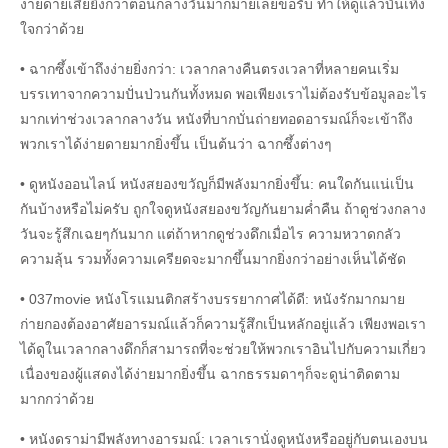
ง่ายดายเสียยิ่งกว่าตอนกลางวันมากมายเลยขอรับ ทำให้ดูแล้วบันเทิง
ใจกว่าด้วย
• ฉากซึ้งเข้าถึงง่ายยิ่งกว่า: เวลากลางคืนตรงเวลาที่หลายคนเริ่ม
บรรเทาจากความปั่นป่วนกันทั้งหมด พอเพียงเราไม่ต้องรับข้อมูลอะไร
มากเท่าช่วงเวลากลางวัน หนังที่บากบั่นถ่ายทอดอารมณ์ก็จะเข้าถึง
พวกเราได้ง่ายดายมากยิ่งขึ้น เป็นต้นว่า ฉากซึ้งต่างๆ
• ดูหนังออนไลน์ หนังสยองขวัญก็มีพลังมากยิ่งขึ้น: คนใดกันแน่เป็น
กันบ้างหรือไม่ครับ ถูกใจดูหนังสยองขวัญกันยามค่ำคืน ถ้าดูช่วงกลาง
วันจะรู้สึกเฉยๆกันมาก แต่ถ้าหากดูช่วงดึกเมื่อไร ความหวาดกลัว
ความลุ้น รวมทั้งความเครียดจะมากขึ้นมากยิ่งกว่าอย่างเห็นได้ชัด
• 037movie หนังโรแมนติกสร้างบรรยากาศได้ดี: หนังรักมากมาย
ก่ายกองต้องอาศัยอารมณ์แล้วก็ความรู้สึกเป็นหลักอยู่แล้ว เพียงพอเรา
ได้ดูในเวลากลางดึกก็สามารถที่จะช่วยให้พวกเราอินไปกับความเกี่ยว
เนื่องของผู้แสดงได้ง่ายมากยิ่งขึ้น ฉากธรรมดาๆก็จะดูน่าติดตาม
มากกว่าด้วย
• หนังดราม่ามีพลังทางอารมณ์: เวลาเรานั่งดูหนังหรืออยู่กับตนเองบน