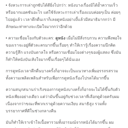
• จังหวะการเล่าถูกซับได้ดียิ่งไปกว่า: หนังบางเรื่องมิได้ย้ำความเร็ว
หรือฉากแอคชันอะไร แต่ใช้จังหวะการเล่าเรื่องแบบค่อยๆเป็น ค่อยๆ
ไปอยู่แล้ว เวลาดึกดื่นเราก็เลยดูหนังอย่างงี้แล้วมีสมาธิมากกว่า มี
ลักษณะท่าทางจะเปิดใจมากกว่าอีกด้วย
• ความเชื่อมโยงกับตัวละคร:
ดูหนัง
เมื่อไม่มีสิ่งรบกวน ความพึงพอใจ
ของเราจะอยู่ที่ตัวละครมากขึ้นเรื่อยๆ ทำให้เรารู้เรื่องความนึกคิด
ความรู้สึก แรงบันดาลใจ หรือความเชื่อมโยงต่างๆของผู้แสดง ซึ่งมัน
ก็ทำให้หนังบันเทิงใจมากขึ้นเรื่อยๆได้นั่นเอง
การดูหนังเวลาดึกดื่นบางครั้งก็อาจจะเป็นแนวทางเพิ่มอรรถรสรวม
ทั้งความเพลิดเพลินสำหรับเพื่อการดูหนังเรื่องโปรดได้มากขึ้น
ความสนุกสนานร่าเริงของการดูหนังบางครั้งก็อาจจะไม่ได้ขึ้นกับตัว
หนังเพียงอย่างเดียว แต่ว่ามันขึ้นอยู่กับช่วงเวลาที่เลือกดูด้วยครับผม
เนื่องจากว่าขณะที่พวกเราดูด้วยความเงียบ สมาธิสูง รวมทั้ง
บรรยากาศที่ดีในช่วงกลางคืน
มันก็ทำให้เราเข้าใจเนื้อหารวมทั้งอารมณ์จากหนังได้มากขึ้น ผม