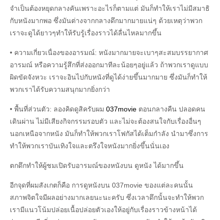
จำเป็นต้องหยุดกลางคันเพราะอะไรก็ตามแต่ มันก็ทำให้เราไม่มีสมาธิ
กับหนังมากพอ ซึ่งมันต่างจากกลางดึกมากมายแน่ๆ ด้วยเหตุว่าพวก
เราจะดูได้ยาวๆทำให้รับรู้เรื่องราวได้ลื่นไหลมากขึ้น
• ความเกี่ยวเนื่องของอารมณ์: หนังมากมายจะเบาๆสะสมบรรยากาศ
อารมณ์ หรือความรู้สึกที่ส่งออกมาทีละน้อยๆอยู่แล้ว ถ้าพวกเราดูแบบ
ผิดขัดจังหวะ เราจะอินไปกับหนังที่ดูได้ง่ายขึ้นมากมาย ซึ่งมันก็ทำให้
พวกเราได้รับความสนุกมากยิ่งกว่า
• พื้นที่ส่วนตัว: ลองคิดดูสิครับผม
037movie
ตอนกลางคืน ปลอดคน
เดินผ่าน ไม่มีเสียงกิจกรรมรอบตัว และไม่จะต้องสนใจกับเรื่องอื่นๆ
นอกเหนือจากหนัง มันก็ทำให้พวกเราโฟกัสได้เต็มกำลัง นำมาซึ่งการ
ทำให้พวกเราบันเทิงใจและตรึงใจหนังมากยิ่งขึ้นนั่นเอง
ตกดึกทำให้ผู้ชมเปิดรับอารมณ์ของหนังบน ดูหนัง ได้มากขึ้น
อีกจุดที่ผมสังเกตก็คือ การดูหนังบน 037movie ของแต่ละคนนั้น
สภาพจิตใจมีผลอย่างมากเลยนะนะครับ ซึ่งเวลาดึกนั้นจะทำให้พวก
เรามีแนวโน้มปล่อยเนื้อปล่อยตัวเองให้อยู่กับเรื่องราวข้างหน้าได้