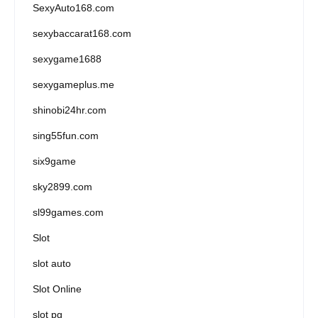
SexyAuto168.com
sexybaccarat168.com
sexygame1688
sexygameplus.me
shinobi24hr.com
sing55fun.com
six9game
sky2899.com
sl99games.com
Slot
slot auto
Slot Online
slot pg