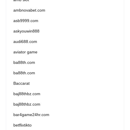
ambnovabet.com
asb9999.com
askyouwin888
audi688.com
aviator game
ba88th.com
ba88th.com
Baccarat
baj88thbz.com
baj88thbz.com
bar4game24hr.com
betflixtikto