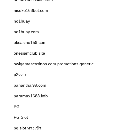
niseko168bet.com
no1huay
no1huay.com
okcasino159.com
onesiamclub.site
owlgamescasinos.com promotions generic
p2vvip
pananthai99.com
paramax1688.info
PG
PG Slot
pg slot ทางเข้า