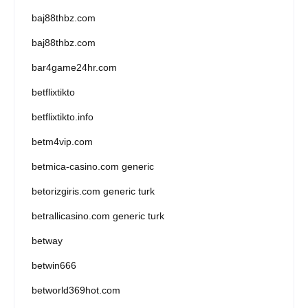
baj88thbz.com
baj88thbz.com
bar4game24hr.com
betflixtikto
betflixtikto.info
betm4vip.com
betmica-casino.com generic
betorizgiris.com generic turk
betrallicasino.com generic turk
betway
betwin666
betworld369hot.com