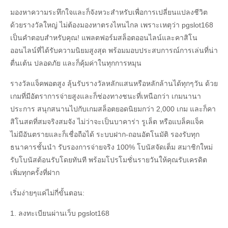
มองหาความระทึกใจและก็จังหวะสำหรับเพื่อการเปลี่ยนแปลงชีวิต
ด้วยรางวัลใหญ่ ไม่ต้องมองหาตรงไหนไกล เพราะเหตุว่า pgslot168
เป็นคำตอบสำหรับคุณ! แพลตฟอร์มสล็อตออนไลน์และคาสิโน
ออนไลน์ที่ได้รับความนิยมสูงสุด พร้อมมอบประสบการณ์การเล่นที่น่า
ตื่นเต้น ปลอดภัย และก็คุ้มค่าในทุกการหมุน
รางวัลแจ็คพอตสูง ลุ้นรับรางวัลหลักแสนหรือหลักล้านได้ทุกๆวัน ด้วย
เกมที่มีอัตราการจ่ายสูงและก็ช่องทางชนะที่เหนือกว่า เกมนานา
ประการ สนุกสนานไปกับเกมสล็อตยอดนิยมกว่า 2,000 เกม และก็คา
สิโนสดที่สมจริงสมจัง ไม่ว่าจะเป็นบาคาร่า รูเล็ต หรือแบล็คแจ็ค
ไม่มีอันตรายและก็เชื่อถือได้ ระบบฝาก-ถอนอัตโนมัติ รองรับทุก
ธนาคารชั้นนำ รับรองการจ่ายจริง 100% โบนัสจัดเต็ม สมาชิกใหม่
รับโบนัสต้อนรับโดยทันที พร้อมโปรโมชั่นรายวันให้คุณรับเครดิต
เพิ่มทุกครั้งที่ฝาก
เริ่มง่ายๆแค่ไม่กี่ขั้นตอน:
1. ลงทะเบียนผ่านเว็บ pgslot168