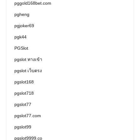
pggold168bet.com
pgheng
pgjoker69
pgk44
PGSlot
pgslot ทางเข้า
pgslot เว็บตรง
pgslot168
pgslot718
pgslot77
pgslot77.com
pgslot99
pgslot9999.co