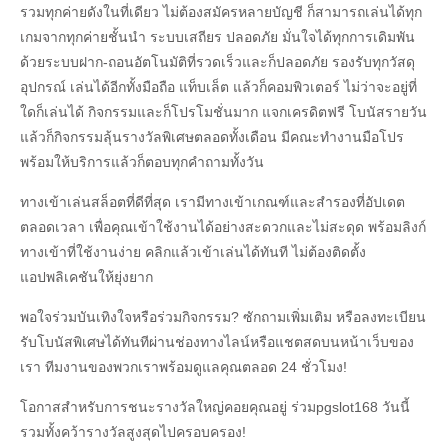
รวมทุกค่ายดังในที่เดียว ไม่ต้องสมัครหลายบัญชี ก็สามารถเล่นได้ทุก
เกมจากทุกค่ายชั้นนำ ระบบเสถียร ปลอดภัย มั่นใจได้ทุกการเดิมพัน
ด้วยระบบฝาก-ถอนอัตโนมัติที่รวดเร็วและก็ปลอดภัย รองรับทุกวัสดุ
อุปกรณ์ เล่นได้อีกทั้งมือถือ แท็บเล็ต แล้วก็คอมพิวเตอร์ ไม่ว่าจะอยู่ที่
ใดก็เล่นได้ กิจกรรมและก็โปรโมชั่นมาก แจกเครดิตฟรี โบนัสรายวัน
แล้วก็กิจกรรมลุ้นรางวัลพิเศษตลอดทั้งเดือน มีคณะทำงานมือโปร
พร้อมให้บริการแล้วก็ตอบทุกคำถามทั้งวัน
ทางเข้าเล่นสล็อตที่ดีที่สุด เรามีทางเข้าเกณฑ์และสำรองที่อัปเดต
ตลอดเวลา เพื่อคุณเข้าใช้งานได้อย่างสะดวกและไม่สะดุด พร้อมลิงก์
ทางเข้าที่ใช้งานง่าย คลิกแล้วเข้าเล่นได้ทันที ไม่ต้องติดตั้ง
แอปพลิเคชันให้ยุ่งยาก
พอใจร่วมบันเทิงใจหรือร่วมกิจกรรม? ซักถามเพิ่มเติม หรือลงทะเบียน
รับโบนัสพิเศษได้ทันทีผ่านช่องทางไลน์หรือแชตสดบนหน้าเว็บของ
เรา ทีมงานของพวกเราพร้อมดูแลคุณตลอด 24 ชั่วโมง!
โอกาสสำหรับการชนะรางวัลใหญ่คอยคุณอยู่ ร่วมpgslot168 วันนี้
รวมทั้งคว้ารางวัลสูงสุดไปครอบครอง!