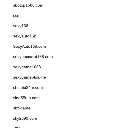
sbotop1688.com
scm
sexy168
sexyauto168
SexyAuto168.com
sexybaccarat168.com
sexygame1688
sexygameplus.me
shinobi24hr.com
sing55fun.com
six9game
sky2899.com