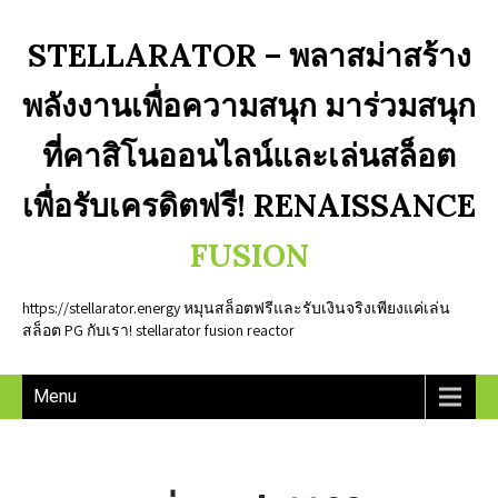
STELLARATOR – พลาสม่าสร้าง
พลังงานเพื่อความสนุก มาร่วมสนุก
ที่คาสิโนออนไลน์และเล่นสล็อต
เพื่อรับเครดิตฟรี! RENAISSANCE
FUSION
https://stellarator.energy หมุนสล็อตฟรีและรับเงินจริงเพียงแค่เล่น
สล็อต PG กับเรา! stellarator fusion reactor
Menu