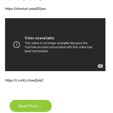
https://shorturl.asia/82jsw
https://t.co/kLnJowQok2
Read More →
…