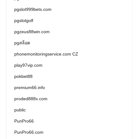
pgslot999bets.com
pgslotgolf
pgzeus88win.com
pgสล็อต
phonemonitoringservice.com CZ
play97vip.com
pokbet88
premium66.info
proded888x.com
public
PunPro66
PunPro66.com