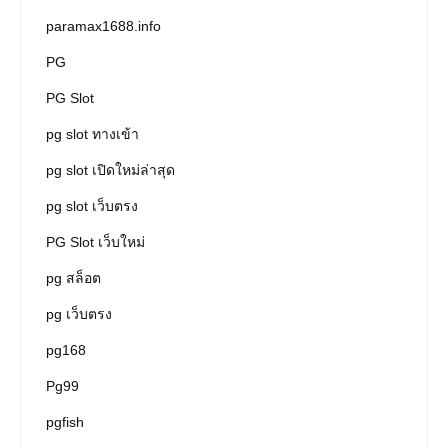
paramax1688.info
PG
PG Slot
pg slot ทางเข้า
pg slot เปิดใหม่ล่าสุด
pg slot เว็บตรง
PG Slot เว็บใหม่
pg สล็อต
pg เว็บตรง
pg168
Pg99
pgfish