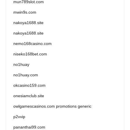
mun789slot.com
mwin9s.com
nakoya1688.site
nakoya1688.site
nemo168casino.com
niseko168bet.com
no1huay
no1huay.com
okcasino159.com
onesiamclub.site
owlgamescasinos.com promotions generic
p2vvip
pananthai99.com