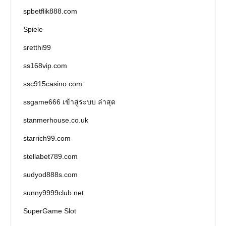
spbetflik888.com
Spiele
sretthi99
ss168vip.com
ssc915casino.com
ssgame666 เข้าสู่ระบบ ล่าสุด
stanmerhouse.co.uk
starrich99.com
stellabet789.com
sudyod888s.com
sunny9999club.net
SuperGame Slot