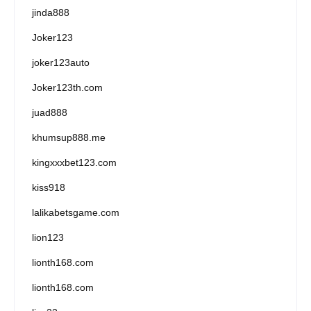
jinda888
Joker123
joker123auto
Joker123th.com
juad888
khumsup888.me
kingxxxbet123.com
kiss918
lalikabetsgame.com
lion123
lionth168.com
lionth168.com