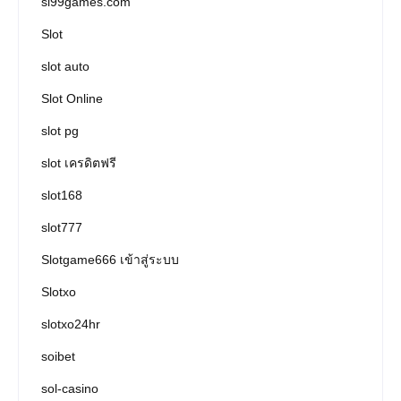
sl99games.com
Slot
slot auto
Slot Online
slot pg
slot เครดิตฟรี
slot168
slot777
Slotgame666 เข้าสู่ระบบ
Slotxo
slotxo24hr
soibet
sol-casino