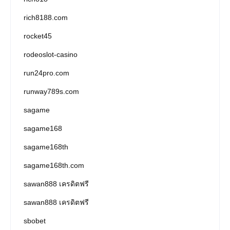
rich8188.com
rocket45
rodeoslot-casino
run24pro.com
runway789s.com
sagame
sagame168
sagame168th
sagame168th.com
sawan888 เครดิตฟรี
sawan888 เครดิตฟรี
sbobet