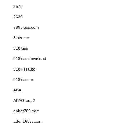
2578
2630
789pluss.com
8lots.me
918Kiss
918kiss download
918kissauto
918kissme
ABA
ABAGroup2
abbet789.com
aden168ss.com