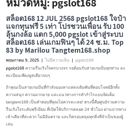
หมวดหมู่:
pgslot168
สล็อต168 12 JUL 2568 pgslot168 ใจป๋า
แจกทุนฟรี 5 เท่า โปรชวนเพื่อน รับ 100
ลุ้นกงล้อ แตก 5,000 pgslot เข้าสู่ระบบ
สล็อต168 เล่นเกมฟินๆ ได้ 24 ช.ม. Top
83 by Marilou Tangtem168.shop
พฤษภาคม 9, 2025
|
ไม่มีความเห็น
|
pgslot168
pgslot168
ความรื่นเริงใจครบวงจร รอต้อนรับสายเกมปั่นทุกท่าน ลง
ทะเบียนเพียงยูสเดียวจบๆ
ถ้าคุณเป็นสายเกมปั่นที่กำลังมองหาแหล่งเดิมพันที่ตอบโจทย์อีกทั้ง
ความสนุก ความมากมาย และแนวทางการทำกำไรแบบจัดเต็ม
tangtem168 เป็นคำตอบที่คุณไม่ควรละเลย! ตรงนี้คือศูนย์รวมความ
รื่นเริงใจระดับพรีเมียม ที่เปิดให้บริการตลอด 24 ชั่วโมง ผ่านปากทาง
เข้าเดียวที่สะดวก ไม่มีอันตราย และก็ครอบคลุมทุกสิ่งที่จำเป็นของผู้
เล่น