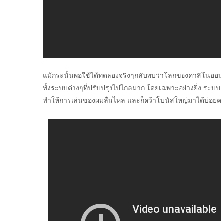
แม้กระนั้นพอใช้ได้ทดลองจริงๆกลับพบว่าโลกของคาสิโนออนไ
ทั้งระบบต่างๆที่ปรับปรุงไปไกลมาก โดยเฉพาะอย่างยิ่ง ระบบฝา
ทำให้การเล่นของผมลื่นไหล และก็คว้าโบนัสใหญ่มาได้บ่อยคร