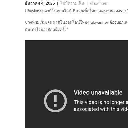
ธันวาคม 4, 2025
|
ไม่มีความเห็น
|
ufawinner
Ufawinner คาสิโนออนไลน์ ที่ช่วยเพิ่มโอกาสครอบครองรางวั
ช่วงที่ผมเริ่มเล่นคาสิโนออนไลน์ใหม่ๆ ufawinner ต้องบอกเล
บันเทิงใจมองสักหนึ่งครั้ง”