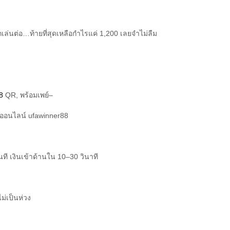
ล่นต่อ…ท้ายที่สุดเหลือกำไรแค่ 1,200 เลยจำไม่ลืม
8
QR, พร้อมเพย์–
นออนไลน์ ufawinner88
ที เงินเข้าด้านใน 10–30 วินาที
่เป็นห่วง