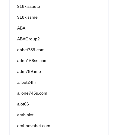
918kissauto
918kissme
ABA
ABAGroup2
abbet789.com
aden168ss.com
adm789.info
allbet24hr
allone745s.com
alot66
amb slot
ambnovabet.com