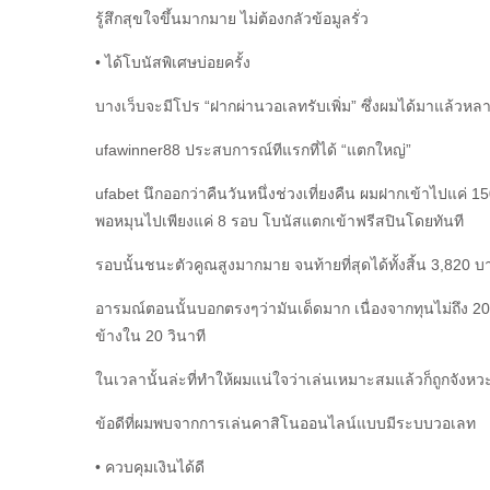
รู้สึกสุขใจขึ้นมากมาย ไม่ต้องกลัวข้อมูลรั่ว
• ได้โบนัสพิเศษบ่อยครั้ง
บางเว็บจะมีโปร “ฝากผ่านวอเลทรับเพิ่ม” ซึ่งผมได้มาแล้วหลา
ufawinner88 ประสบการณ์ทีแรกที่ได้ “แตกใหญ่”
ufabet นึกออกว่าคืนวันหนึ่งช่วงเที่ยงคืน ผมฝากเข้าไปแค่
พอหมุนไปเพียงแค่ 8 รอบ โบนัสแตกเข้าฟรีสปินโดยทันที
รอบนั้นชนะตัวคูณสูงมากมาย จนท้ายที่สุดได้ทั้งสิ้น 3,820 บ
อารมณ์ตอนนั้นบอกตรงๆว่ามันเด็ดมาก เนื่องจากทุนไม่ถึง 2
ข้างใน 20 วินาที
ในเวลานั้นล่ะที่ทำให้ผมแน่ใจว่าเล่นเหมาะสมแล้วก็ถูกจังหว
ข้อดีที่ผมพบจากการเล่นคาสิโนออนไลน์แบบมีระบบวอเลท
• ควบคุมเงินได้ดี