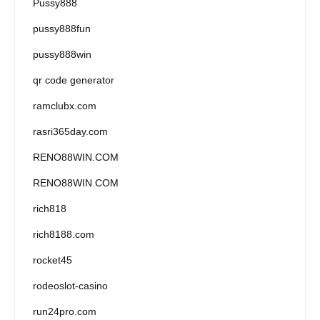
Pussy888
pussy888fun
pussy888win
qr code generator
ramclubx.com
rasri365day.com
RENO88WIN.COM
RENO88WIN.COM
rich818
rich8188.com
rocket45
rodeoslot-casino
run24pro.com