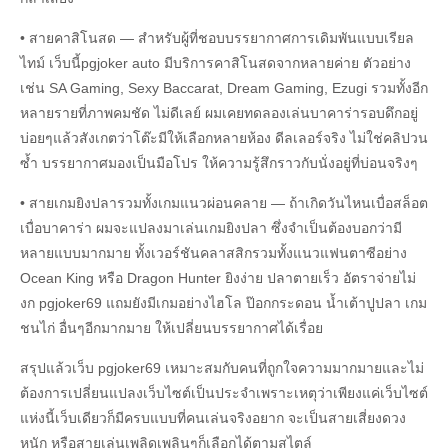
• สายคาสิโนสด — สำหรับผู้ที่ชอบบรรยากาศการเดิมพันแบบเรียล
ไทม์ เว็บนี้pgjoker auto มีบริการคาสิโนสดจากหลายค่าย ตัวอย่าง
เช่น SA Gaming, Sexy Baccarat, Dream Gaming, Ezugi รวมทั้งอีก
หลายรายที่ภาพคมชัด ไม่ดีเลย์ ผมเคยทดลองเล่นบาคาร่ารอบดึกอยู่
บ่อยๆแล้วสังเกตว่าโต๊ะมีให้เลือกหลายห้อง ดีลเลอร์จริง ไม่ใช่คลิปวน
ซ้ำ บรรยากาศมองเป็นมือโปร ให้ความรู้สึกราวกับนั่งอยู่ที่บ่อนจริงๆ
• สายเกมยิงปลารวมทั้งเกมแนวผ่อนคลาย — ถ้าเกิดวันไหนเบื่อสล็อต
เบื่อบาคาร่า ผมจะแปลงมาเล่นเกมยิงปลา ซึ่งจำเป็นต้องบอกว่ามี
หลายแบบมากมาย ทั้งเวอร์ชันคลาสสิกรวมทั้งแนวแฟนตาซีอย่าง
Ocean King หรือ Dragon Hunter ยิงง่าย ปลาตายเร็ว อัตราจ่ายไม่
งก pgjoker69 แถมยังมีเกมอย่างไฮโล ป๊อกกระดอน น้ำเต้าปูปลา เกม
ชนไก่ อื่นๆอีกมากมาย ให้เปลี่ยนบรรยากาศได้เรื่อย
สรุปแล้วเว็บ pgjoker69 เหมาะสมกับคนที่ถูกใจความมากมายและไม่
ต้องการเปลี่ยนแปลงเว็บไซต์เป็นประจำเพราะเหตุว่าเพียงแค่เว็บไซต์
แห่งนี้เว็บเดียวก็มีครบแบบที่คนเล่นจริงอยาก จะเป็นสายเสี่ยงดวง
หนัก หรือสายเล่นเพลิดเพลินๆก็เลือกได้ตามสไตล์