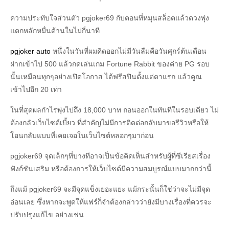
ความประทับใจส่วนตัว pgjoker69 กับตอนที่หมุนสล็อตแล้วดวงพุ่ง
แตกหลักหมื่นด้านในไม่กี่นาที
pgjoker auto
หนึ่งในวันที่ผมคิดออกไม่มีวันลืมคือวันศุกร์ต้นเดือน
ฝากเข้าไป 500 แล้วกดเล่นเกม Fortune Rabbit ของค่าย PG รอบ
นั้นเหมือนทุกๆอย่างเปิดโอกาส ได้ฟรีสปินตั้งแต่ตาแรก แล้วคูณ
เข้าไปอีก 20 เท่า
ในที่สุดผลกำไรพุ่งไปถึง 18,000 บาท ถอนออกในทันทีในรอบเดียว ไม่
ต้องกลัวเว็บไซต์เบี้ยว ที่สำคัญไม่มีการติดต่อกลับมาขอรีวิวหรือให้
โอนกลับแบบที่เคยเจอในเว็บไซต์หลอกๆมาก่อน
pgjoker69 จุดเล็กๆที่บางทีอาจเป็นข้อคิดเห็นสำหรับผู้ที่ซีเรียสเรื่อง
ฟังก์ชันเสริม หรือต้องการให้เว็บไซต์มีความสมบูรณ์แบบมากกว่านี้
ถึงแม้ pgjoker69 จะมีจุดแข็งเยอะแยะ แม้กระนั้นก็ใช่ว่าจะไม่มีจุด
อ่อนเลย ซึ่งหากจะพูดให้แฟร์ก็จำต้องกล่าวว่ายังมีบางเรื่องที่ควรจะ
ปรับปรุงแก้ไข อย่างเช่น