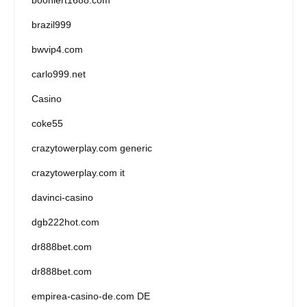
boonlert1688.com
brazil999
bwvip4.com
carlo999.net
Casino
coke55
crazytowerplay.com generic
crazytowerplay.com it
davinci-casino
dgb222hot.com
dr888bet.com
dr888bet.com
empirea-casino-de.com DE