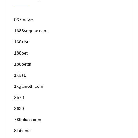
037movie
1688vegasx.com
168slot
188bet
188betth
1xbit1
1xgameth.com
2578
2630
789pluss.com
8lots.me