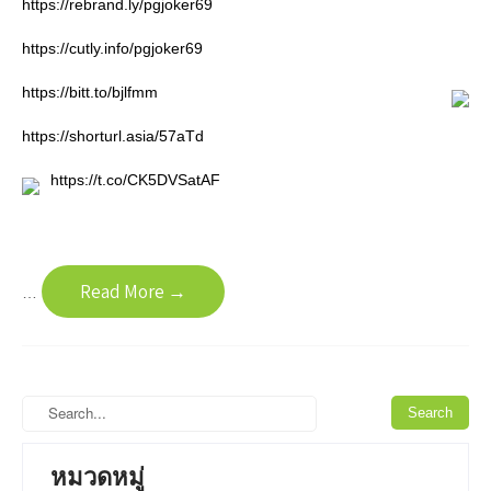
https://rebrand.ly/pgjoker69
https://cutly.info/pgjoker69
https://bitt.to/bjlfmm
https://shorturl.asia/57aTd
https://t.co/CK5DVSatAF
Read More →
…
หมวดหมู่