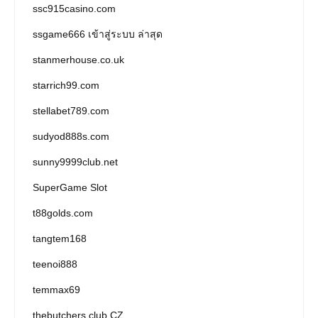
ssc915casino.com
ssgame666 เข้าสู่ระบบ ล่าสุด
stanmerhouse.co.uk
starrich99.com
stellabet789.com
sudyod888s.com
sunny9999club.net
SuperGame Slot
t88golds.com
tangtem168
teenoi888
temmax69
thebutchers.club CZ