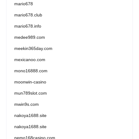
mario678
mario678.club
mario678.info
medee989.com
meekin365day.com
mexicanoo.com
mono16888.com
moonwin-casino
mun789slot.com
mwin9s.com
nakoya1688.site
nakoya1688.site
nemo168casino.com