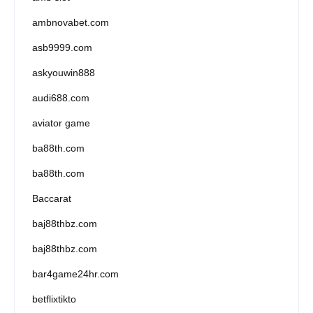
ambnovabet.com
asb9999.com
askyouwin888
audi688.com
aviator game
ba88th.com
ba88th.com
Baccarat
baj88thbz.com
baj88thbz.com
bar4game24hr.com
betflixtikto