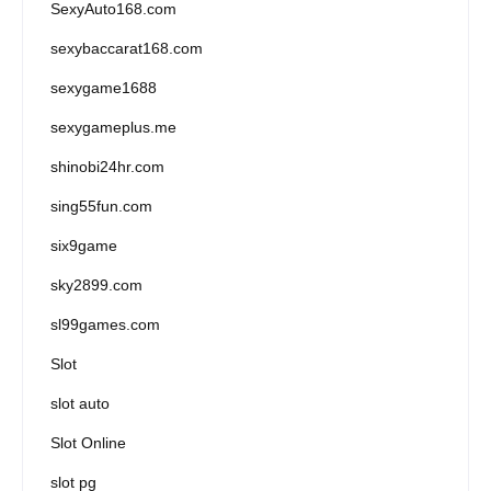
SexyAuto168.com
sexybaccarat168.com
sexygame1688
sexygameplus.me
shinobi24hr.com
sing55fun.com
six9game
sky2899.com
sl99games.com
Slot
slot auto
Slot Online
slot pg