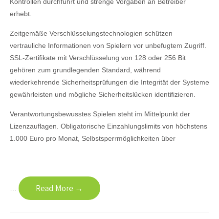
Kontrollen durchführt und strenge Vorgaben an Betreiber
erhebt.
Zeitgemäße Verschlüsselungstechnologien schützen
vertrauliche Informationen von Spielern vor unbefugtem Zugriff.
SSL-Zertifikate mit Verschlüsselung von 128 oder 256 Bit
gehören zum grundlegenden Standard, während
wiederkehrende Sicherheitsprüfungen die Integrität der Systeme
gewährleisten und mögliche Sicherheitslücken identifizieren.
Verantwortungsbewusstes Spielen steht im Mittelpunkt der
Lizenzauflagen. Obligatorische Einzahlungslimits von höchstens
1.000 Euro pro Monat, Selbstsperrmöglichkeiten über
Read More →
…