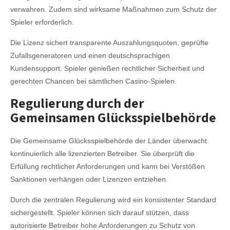
verwahren. Zudem sind wirksame Maßnahmen zum Schutz der
Spieler erforderlich.
Die Lizenz sichert transparente Auszahlungsquoten, geprüfte
Zufallsgeneratoren und einen deutschsprachigen
Kundensupport. Spieler genießen rechtlicher Sicherheit und
gerechten Chancen bei sämtlichen Casino-Spielen.
Regulierung durch der
Gemeinsamen Glücksspielbehörde
Die Gemeinsame Glücksspielbehörde der Länder überwacht
kontinuierlich alle lizenzierten Betreiber. Sie überprüft die
Erfüllung rechtlicher Anforderungen und kann bei Verstößen
Sanktionen verhängen oder Lizenzen entziehen.
Durch die zentralen Regulierung wird ein konsistenter Standard
sichergestellt. Spieler können sich darauf stützen, dass
autorisierte Betreiber hohe Anforderungen zu Schutz von