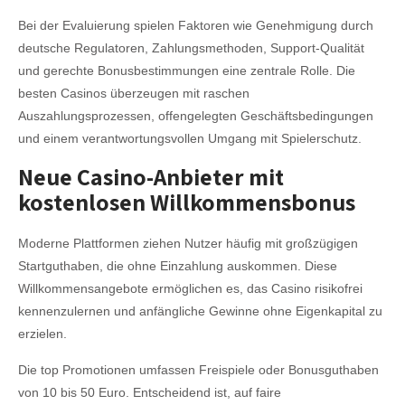
Bei der Evaluierung spielen Faktoren wie Genehmigung durch
deutsche Regulatoren, Zahlungsmethoden, Support-Qualität
und gerechte Bonusbestimmungen eine zentrale Rolle. Die
besten Casinos überzeugen mit raschen
Auszahlungsprozessen, offengelegten Geschäftsbedingungen
und einem verantwortungsvollen Umgang mit Spielerschutz.
Neue Casino-Anbieter mit
kostenlosen Willkommensbonus
Moderne Plattformen ziehen Nutzer häufig mit großzügigen
Startguthaben, die ohne Einzahlung auskommen. Diese
Willkommensangebote ermöglichen es, das Casino risikofrei
kennenzulernen und anfängliche Gewinne ohne Eigenkapital zu
erzielen.
Die top Promotionen umfassen Freispiele oder Bonusguthaben
von 10 bis 50 Euro. Entscheidend ist, auf faire