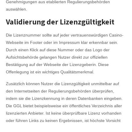
Genehmigungen aus etablierten Regulierungsbehörden
auswählen.
Validierung der Lizenzgültigkeit
Die Lizenznummer sollte auf jeder vertrauenswürdigen Casino-
Webseite im Footer oder im Impressum klar erkennbar sein.
Durch einen Klick auf diese Nummer oder das Logo der
Aufsichtsbehörde gelangen Nutzer direkt zur offiziellen
Bestätigung auf der Webseite der Lizenzgeberin. Diese
Offenlegung ist ein wichtiges Qualitätsmerkmal.
Zusätzlich können Nutzer die Lizenzgültigkeit unmittelbar auf
den Internetseiten der Regulierungsbehörden überprüfen,
indem sie die Lizenzkennung in deren Datenbanken eingeben.
Die GGL bietet beispielsweise ein öffentliches Verzeichnis aller
lizenzierten Anbieter. Ist keine überprüfbare Lizenz vorhanden
oder führen Links zu keinen Ergebnissen, ist höchste Vorsicht