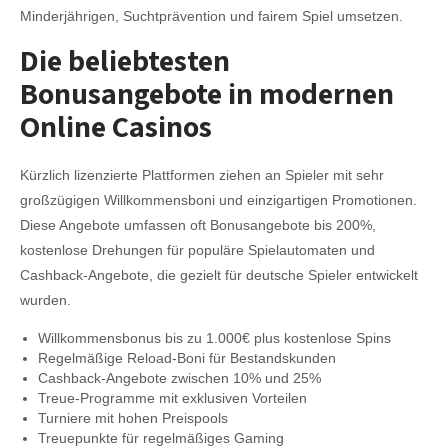
Minderjährigen, Suchtprävention und fairem Spiel umsetzen.
Die beliebtesten
Bonusangebote in modernen
Online Casinos
Kürzlich lizenzierte Plattformen ziehen an Spieler mit sehr
großzügigen Willkommensboni und einzigartigen Promotionen.
Diese Angebote umfassen oft Bonusangebote bis 200%,
kostenlose Drehungen für populäre Spielautomaten und
Cashback-Angebote, die gezielt für deutsche Spieler entwickelt
wurden.
Willkommensbonus bis zu 1.000€ plus kostenlose Spins
Regelmäßige Reload-Boni für Bestandskunden
Cashback-Angebote zwischen 10% und 25%
Treue-Programme mit exklusiven Vorteilen
Turniere mit hohen Preispools
Treuepunkte für regelmäßiges Gaming