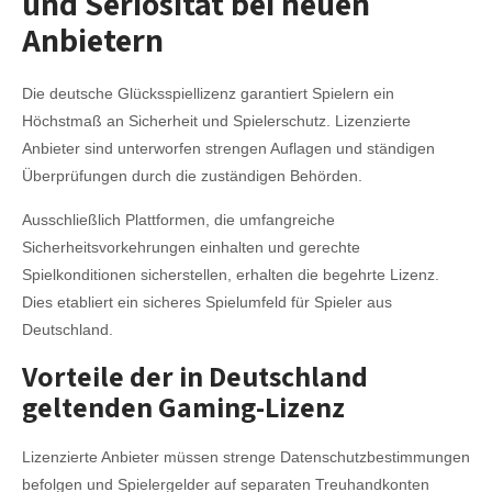
und Seriosität bei neuen
Anbietern
Die deutsche Glücksspiellizenz garantiert Spielern ein
Höchstmaß an Sicherheit und Spielerschutz. Lizenzierte
Anbieter sind unterworfen strengen Auflagen und ständigen
Überprüfungen durch die zuständigen Behörden.
Ausschließlich Plattformen, die umfangreiche
Sicherheitsvorkehrungen einhalten und gerechte
Spielkonditionen sicherstellen, erhalten die begehrte Lizenz.
Dies etabliert ein sicheres Spielumfeld für Spieler aus
Deutschland.
Vorteile der in Deutschland
geltenden Gaming-Lizenz
Lizenzierte Anbieter müssen strenge Datenschutzbestimmungen
befolgen und Spielergelder auf separaten Treuhandkonten