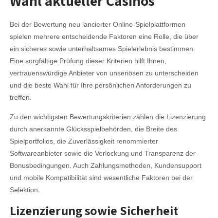
Wahl aktueller Casinos
Bei der Bewertung neu lancierter Online-Spielplattformen
spielen mehrere entscheidende Faktoren eine Rolle, die über
ein sicheres sowie unterhaltsames Spielerlebnis bestimmen.
Eine sorgfältige Prüfung dieser Kriterien hilft Ihnen,
vertrauenswürdige Anbieter von unseriösen zu unterscheiden
und die beste Wahl für Ihre persönlichen Anforderungen zu
treffen.
Zu den wichtigsten Bewertungskriterien zählen die Lizenzierung
durch anerkannte Glücksspielbehörden, die Breite des
Spielportfolios, die Zuverlässigkeit renommierter
Softwareanbieter sowie die Verlockung und Transparenz der
Bonusbedingungen. Auch Zahlungsmethoden, Kundensupport
und mobile Kompatibilität sind wesentliche Faktoren bei der
Selektion.
Lizenzierung sowie Sicherheit