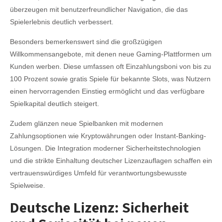
überzeugen mit benutzerfreundlicher Navigation, die das
Spielerlebnis deutlich verbessert.
Besonders bemerkenswert sind die großzügigen
Willkommensangebote, mit denen neue Gaming-Plattformen um
Kunden werben. Diese umfassen oft Einzahlungsboni von bis zu
100 Prozent sowie gratis Spiele für bekannte Slots, was Nutzern
einen hervorragenden Einstieg ermöglicht und das verfügbare
Spielkapital deutlich steigert.
Zudem glänzen neue Spielbanken mit modernen
Zahlungsoptionen wie Kryptowährungen oder Instant-Banking-
Lösungen. Die Integration moderner Sicherheitstechnologien
und die strikte Einhaltung deutscher Lizenzauflagen schaffen ein
vertrauenswürdiges Umfeld für verantwortungsbewusste
Spielweise.
Deutsche Lizenz: Sicherheit