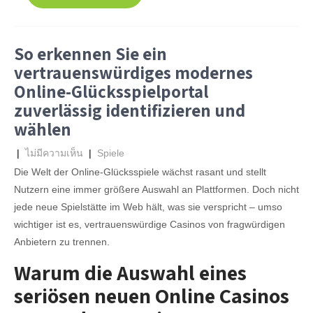
So erkennen Sie ein
vertrauenswürdiges modernes
Online-Glücksspielportal
zuverlässig identifizieren und
wählen
|
ไม่มีความเห็น
|
Spiele
Die Welt der Online-Glücksspiele wächst rasant und stellt
Nutzern eine immer größere Auswahl an Plattformen. Doch nicht
jede neue Spielstätte im Web hält, was sie verspricht – umso
wichtiger ist es, vertrauenswürdige Casinos von fragwürdigen
Anbietern zu trennen.
Warum die Auswahl eines
seriösen neuen Online Casinos