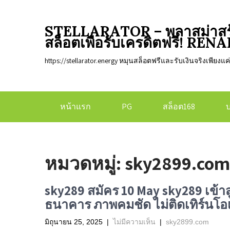
STELLARATOR – พลาสม่าสร้าง
สล็อตเพื่อรับเครดิตฟรี! RE
https://stellarator.energy หมุนสล็อตฟรีและรับเงินจริงเพียงแค่
หน้าแรก
PG
สล็อต168
หมวดหมู่:
sky2899.com
sky289 สมัคร 10 May sky289 เข้าส
ธนาคาร ภาพคมชัด ไม่ติดเทิร์นโอเ
มิถุนายน 25, 2025
|
ไม่มีความเห็น
|
sky2899.com