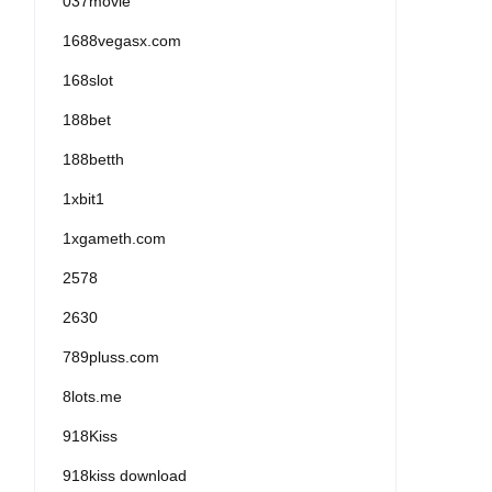
037movie
1688vegasx.com
168slot
188bet
188betth
1xbit1
1xgameth.com
2578
2630
789pluss.com
8lots.me
918Kiss
918kiss download