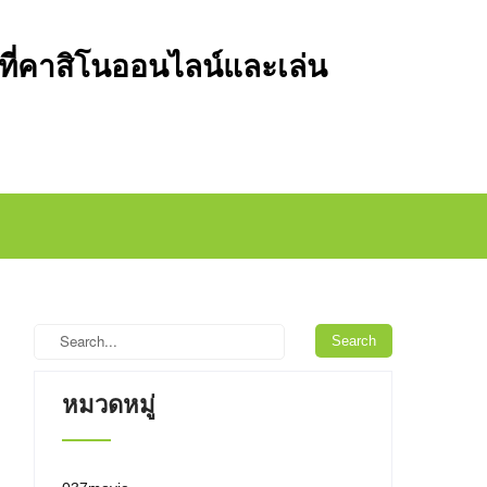
ี่คาสิโนออนไลน์และเล่น
หมวดหมู่