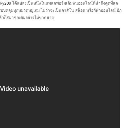
sky289
ได้แปลงเป็นหนึ่งในแพลตฟอร์มเดิมพันออนไลน์ที่น่าดึงดูดที่สุด
รอบคลุมทุกหมวดหมู่เกม ไม่ว่าจะเป็นคาสิโน สล็อต หรือกีฬาออนไลน์ อีก
่แล้วก็สมาชิกเดิมอย่างไม่ขาดสาย