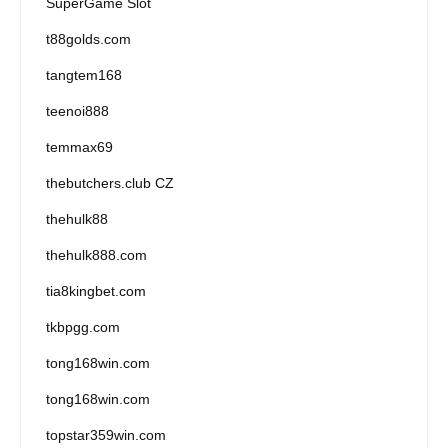
SuperGame Slot
t88golds.com
tangtem168
teenoi888
temmax69
thebutchers.club CZ
thehulk88
thehulk888.com
tia8kingbet.com
tkbpgg.com
tong168win.com
tong168win.com
topstar359win.com