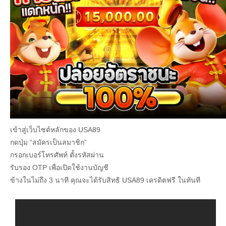
เข้าสู่เว็บไซต์หลักของ USA89
กดปุ่ม “สมัครเป็นสมาชิก”
กรอกเบอร์โทรศัพท์ ตั้งรหัสผ่าน
รับรอง OTP เพื่อเปิดใช้งานบัญชี
ข้างในไม่ถึง 3 นาที คุณจะได้รับสิทธิ USA89 เครดิตฟรี ในทันที