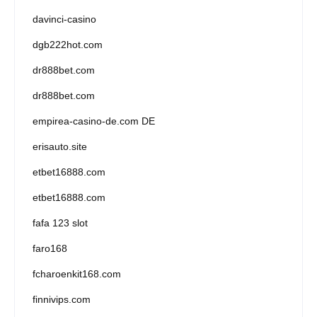
davinci-casino
dgb222hot.com
dr888bet.com
dr888bet.com
empirea-casino-de.com DE
erisauto.site
etbet16888.com
etbet16888.com
fafa 123 slot
faro168
fcharoenkit168.com
finnivips.com