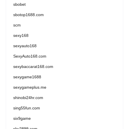
sbobet
sbotop1688.com
scm
sexy168
sexyauto168
SexyAuto168.com
sexybaccarat168.com
sexygame1688
sexygameplus.me
shinobi24hr.com
sing55fun.com
six9game
sky2899.com