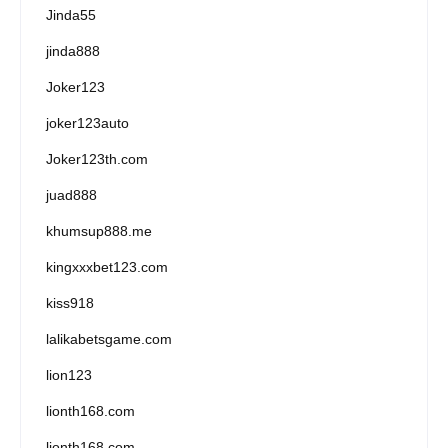
Jinda55
jinda888
Joker123
joker123auto
Joker123th.com
juad888
khumsup888.me
kingxxxbet123.com
kiss918
lalikabetsgame.com
lion123
lionth168.com
lionth168.com