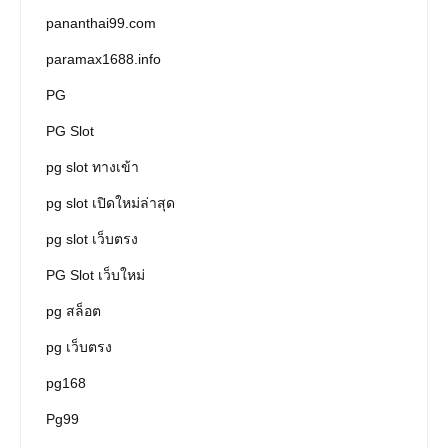
pananthai99.com
paramax1688.info
PG
PG Slot
pg slot ทางเข้า
pg slot เปิดใหม่ล่าสุด
pg slot เว็บตรง
PG Slot เว็บใหม่
pg สล็อต
pg เว็บตรง
pg168
Pg99