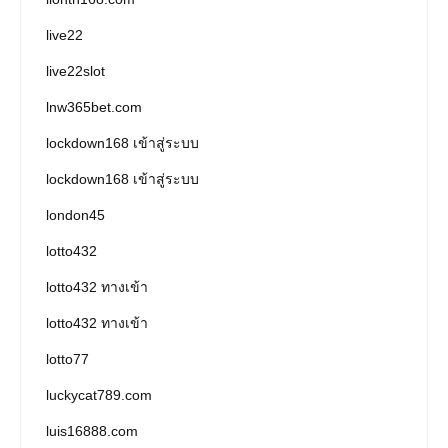
live22
live22slot
lnw365bet.com
lockdown168 เข้าสู่ระบบ
lockdown168 เข้าสู่ระบบ
london45
lotto432
lotto432 ทางเข้า
lotto432 ทางเข้า
lotto77
luckycat789.com
luis16888.com