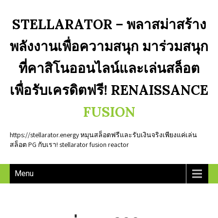
STELLARATOR – พลาสม่าสร้าง
พลังงานเพื่อความสนุก มาร่วมสนุก
ที่คาสิโนออนไลน์และเล่นสล็อต
เพื่อรับเครดิตฟรี! RENAISSANCE
FUSION
https://stellarator.energy หมุนสล็อตฟรีและรับเงินจริงเพียงแค่เล่น
สล็อต PG กับเรา! stellarator fusion reactor
Menu