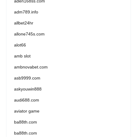
aden168ss.com
adm789.info
allbet24hr
allone745s.com
alot66
amb slot
ambnovabet.com
asb9999.com
askyouwin888
audi688.com
aviator game
ba88th.com
ba88th.com