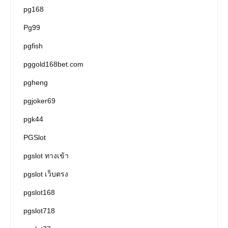
pg168
Pg99
pgfish
pggold168bet.com
pgheng
pgjoker69
pgk44
PGSlot
pgslot ทางเข้า
pgslot เว็บตรง
pgslot168
pgslot718