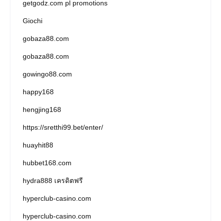
getgodz.com pl promotions
Giochi
gobaza88.com
gobaza88.com
gowingo88.com
happy168
hengjing168
https://sretthi99.bet/enter/
huayhit88
hubbet168.com
hydra888 เครดิตฟรี
hyperclub-casino.com
hyperclub-casino.com