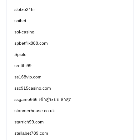
slotxo24hr
soibet
sol-casino
spbetflik888.com
Spiele
sretthi99
ss168vip.com
ssc915casino.com
ssgame666 เข้าสู่ระบบ ล่าสุด
stanmerhouse.co.uk
starrich99.com
stellabet789.com