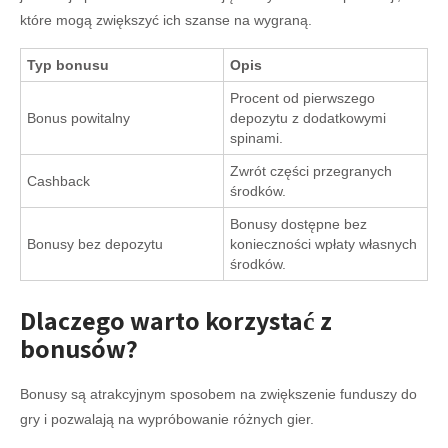
które mogą zwiększyć ich szanse na wygraną.
Typ bonusu
Opis
Procent od pierwszego
Bonus powitalny
depozytu z dodatkowymi
spinami.
Zwrót części przegranych
Cashback
środków.
Bonusy dostępne bez
Bonusy bez depozytu
konieczności wpłaty własnych
środków.
Dlaczego warto korzystać z
bonusów?
Bonusy są atrakcyjnym sposobem na zwiększenie funduszy do
gry i pozwalają na wypróbowanie różnych gier.