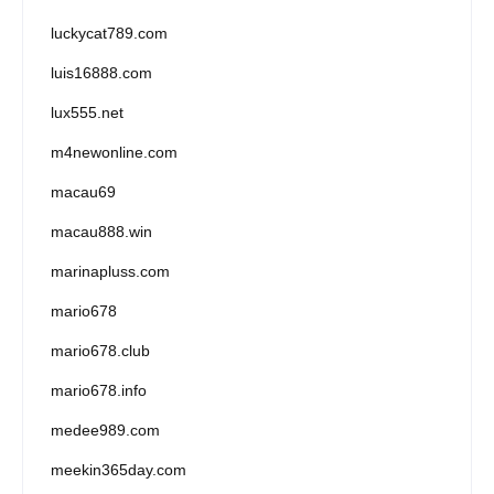
luckycat789.com
luis16888.com
lux555.net
m4newonline.com
macau69
macau888.win
marinapluss.com
mario678
mario678.club
mario678.info
medee989.com
meekin365day.com