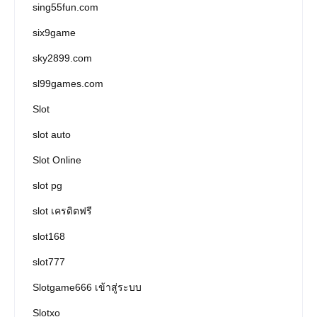
sing55fun.com
six9game
sky2899.com
sl99games.com
Slot
slot auto
Slot Online
slot pg
slot เครดิตฟรี
slot168
slot777
Slotgame666 เข้าสู่ระบบ
Slotxo