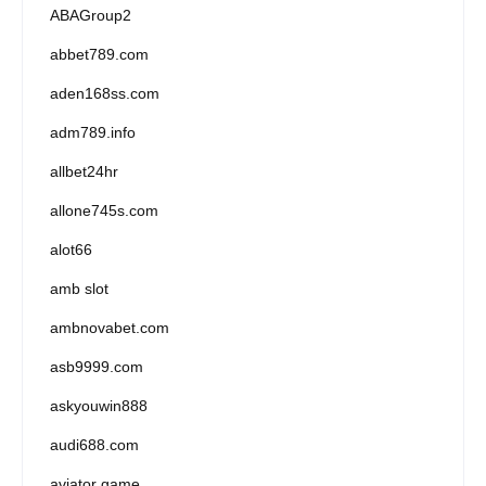
ABAGroup2
abbet789.com
aden168ss.com
adm789.info
allbet24hr
allone745s.com
alot66
amb slot
ambnovabet.com
asb9999.com
askyouwin888
audi688.com
aviator game