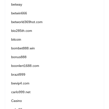
betway
betwin666
betworld369hot.com
bio285th.com
bitcoin
bombet888.win
bonus888
boonlert1688.com
brazil999
bwvip4.com
carlo999.net
Casino