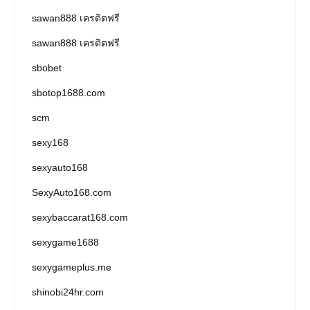
sawan888 เครดิตฟรี
sawan888 เครดิตฟรี
sbobet
sbotop1688.com
scm
sexy168
sexyauto168
SexyAuto168.com
sexybaccarat168.com
sexygame1688
sexygameplus.me
shinobi24hr.com