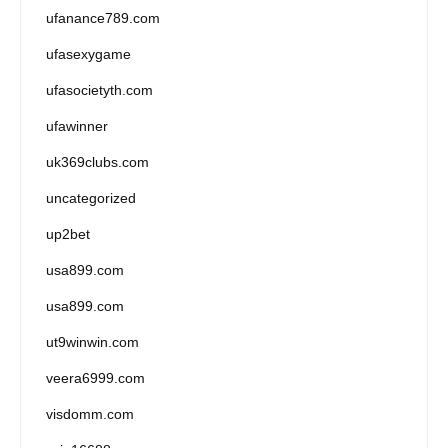
ufanance789.com
ufasexygame
ufasocietyth.com
ufawinner
uk369clubs.com
uncategorized
up2bet
usa899.com
usa899.com
ut9winwin.com
veera6999.com
visdomm.com