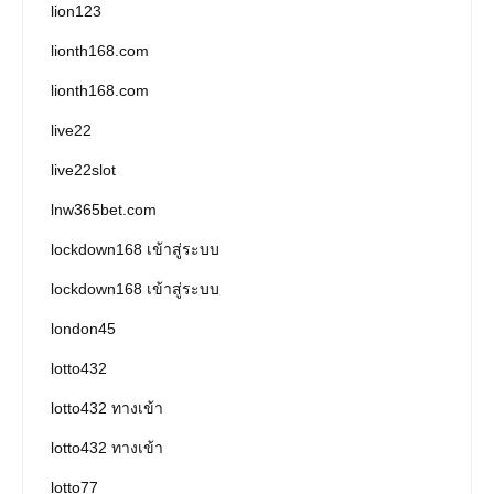
lion123
lionth168.com
lionth168.com
live22
live22slot
lnw365bet.com
lockdown168 เข้าสู่ระบบ
lockdown168 เข้าสู่ระบบ
london45
lotto432
lotto432 ทางเข้า
lotto432 ทางเข้า
lotto77