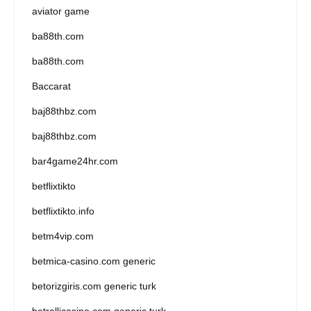
aviator game
ba88th.com
ba88th.com
Baccarat
baj88thbz.com
baj88thbz.com
bar4game24hr.com
betflixtikto
betflixtikto.info
betm4vip.com
betmica-casino.com generic
betorizgiris.com generic turk
betrallicasino.com generic turk