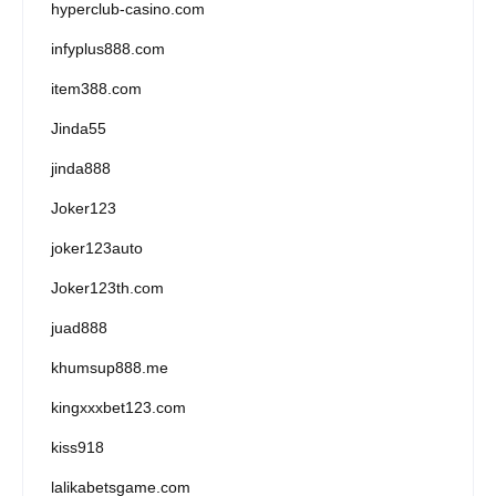
hyperclub-casino.com
infyplus888.com
item388.com
Jinda55
jinda888
Joker123
joker123auto
Joker123th.com
juad888
khumsup888.me
kingxxxbet123.com
kiss918
lalikabetsgame.com