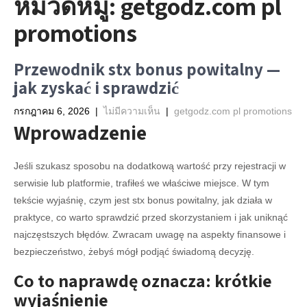
หมวดหมู่:
getgodz.com pl
promotions
Przewodnik stx bonus powitalny —
jak zyskać i sprawdzić
กรกฎาคม 6, 2026
|
ไม่มีความเห็น
|
getgodz.com pl promotions
Wprowadzenie
Jeśli szukasz sposobu na dodatkową wartość przy rejestracji w
serwisie lub platformie, trafiłeś we właściwe miejsce. W tym
tekście wyjaśnię, czym jest stx bonus powitalny, jak działa w
praktyce, co warto sprawdzić przed skorzystaniem i jak uniknąć
najczęstszych błędów. Zwracam uwagę na aspekty finansowe i
bezpieczeństwo, żebyś mógł podjąć świadomą decyzję.
Co to naprawdę oznacza: krótkie
wyjaśnienie