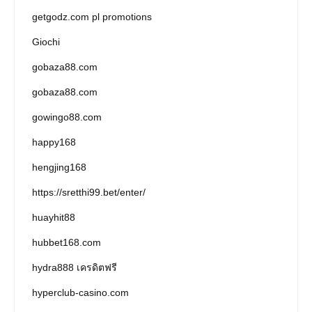
getgodz.com pl promotions
Giochi
gobaza88.com
gobaza88.com
gowingo88.com
happy168
hengjing168
https://sretthi99.bet/enter/
huayhit88
hubbet168.com
hydra888 เครดิตฟรี
hyperclub-casino.com