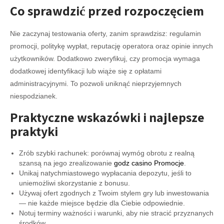
Co sprawdzić przed rozpoczęciem
Nie zaczynaj testowania oferty, zanim sprawdzisz: regulamin
promocji, politykę wypłat, reputację operatora oraz opinie innych
użytkowników. Dodatkowo zweryfikuj, czy promocja wymaga
dodatkowej identyfikacji lub wiąże się z opłatami
administracyjnymi. To pozwoli uniknąć nieprzyjemnych
niespodzianek.
Praktyczne wskazówki i najlepsze
praktyki
Zrób szybki rachunek: porównaj wymóg obrotu z realną
szansą na jego zrealizowanie
godz casino Promocje
.
Unikaj natychmiastowego wypłacania depozytu, jeśli to
uniemożliwi skorzystanie z bonusu.
Używaj ofert zgodnych z Twoim stylem gry lub inwestowania
— nie każde miejsce będzie dla Ciebie odpowiednie.
Notuj terminy ważności i warunki, aby nie stracić przyznanych
środków.