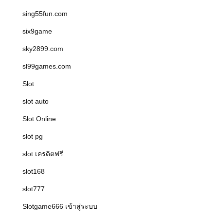
sing55fun.com
six9game
sky2899.com
sl99games.com
Slot
slot auto
Slot Online
slot pg
slot เครดิตฟรี
slot168
slot777
Slotgame666 เข้าสู่ระบบ