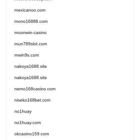
mexicanoo.com
mono16888.com
moonwin-casino
mun789slot.com
mwin9s.com
nakoya1688.site
nakoya1688.site
nemo168casino.com
niseko168bet.com
no1huay
no1huay.com
okcasino159.com