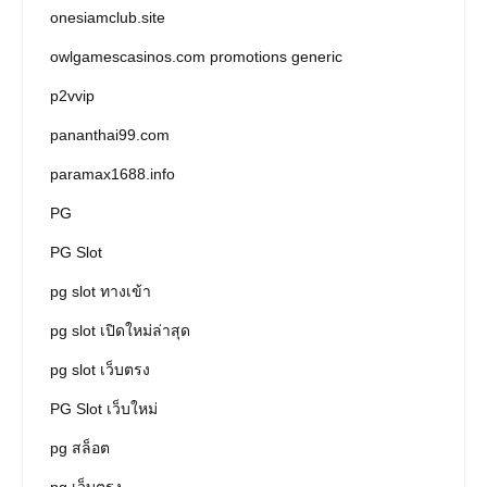
onesiamclub.site
owlgamescasinos.com promotions generic
p2vvip
pananthai99.com
paramax1688.info
PG
PG Slot
pg slot ทางเข้า
pg slot เปิดใหม่ล่าสุด
pg slot เว็บตรง
PG Slot เว็บใหม่
pg สล็อต
pg เว็บตรง