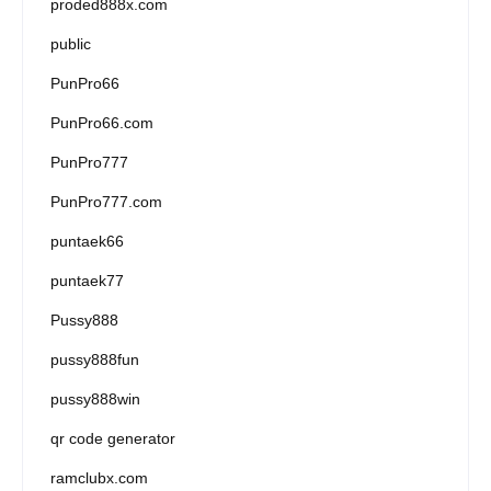
proded888x.com
public
PunPro66
PunPro66.com
PunPro777
PunPro777.com
puntaek66
puntaek77
Pussy888
pussy888fun
pussy888win
qr code generator
ramclubx.com