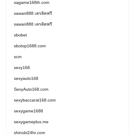
sagame168th.com
sawan888 เครดิตฟรี
sawan888 เครดิตฟรี
sbobet
sbotop1688.com
scm
sexy168
sexyauto168
SexyAuto168.com
sexybaccarat168.com
sexygame1688
sexygameplus.me
shinobi24hr.com