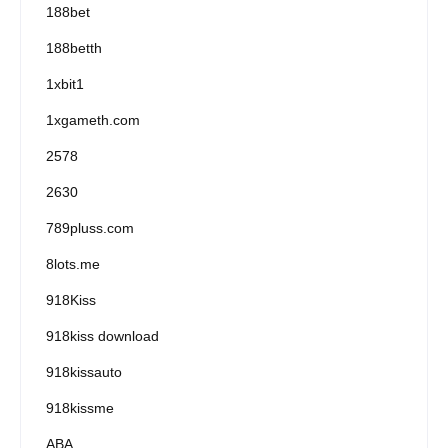
188bet
188betth
1xbit1
1xgameth.com
2578
2630
789pluss.com
8lots.me
918Kiss
918kiss download
918kissauto
918kissme
ABA