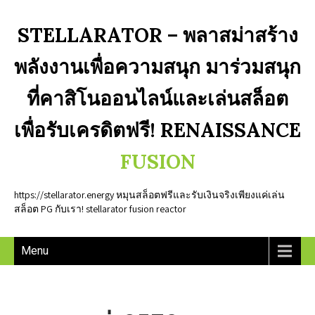
STELLARATOR – พลาสม่าสร้าง
พลังงานเพื่อความสนุก มาร่วมสนุก
ที่คาสิโนออนไลน์และเล่นสล็อต
เพื่อรับเครดิตฟรี! RENAISSANCE
FUSION
https://stellarator.energy หมุนสล็อตฟรีและรับเงินจริงเพียงแค่เล่น
สล็อต PG กับเรา! stellarator fusion reactor
Menu