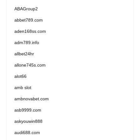
ABAGroup2
abbet789.com
aden168ss.com
adm789.info
allbet24hr
allone745s.com
alot66
amb slot
ambnovabet.com
asb9999.com
askyouwin888
audi688.com