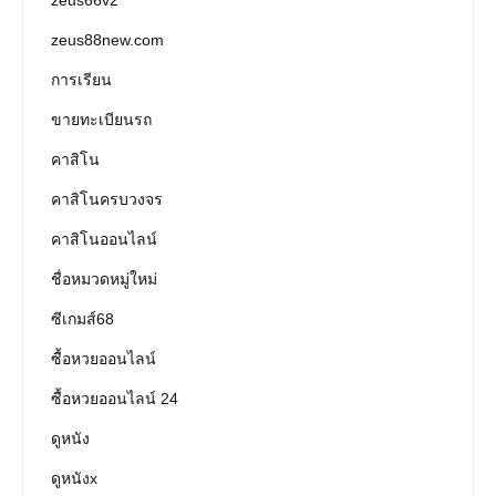
zeus88new.com
การเรียน
ขายทะเบียนรถ
คาสิโน
คาสิโนครบวงจร
คาสิโนออนไลน์
ชื่อหมวดหมู่ใหม่
ซีเกมส์68
ซื้อหวยออนไลน์
ซื้อหวยออนไลน์ 24
ดูหนัง
ดูหนังx