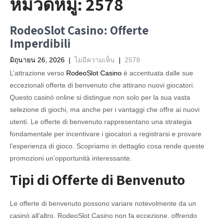
หมวดหมู่:
2578
RodeoSlot Casino: Offerte
Imperdibili
มิถุนายน 26, 2026
|
ไม่มีความเห็น
|
2578
L’attrazione verso
RodeoSlot Casino
è accentuata dalle sue
eccezionali offerte di benvenuto che attirano nuovi giocatori.
Questo casinò online si distingue non solo per la sua vasta
selezione di giochi, ma anche per i vantaggi che offre ai nuovi
utenti. Le offerte di benvenuto rappresentano una strategia
fondamentale per incentivare i giocatori a registrarsi e provare
l’esperienza di gioco. Scopriamo in dettaglio cosa rende queste
promozioni un’opportunità interessante.
Tipi di Offerte di Benvenuto
Le offerte di benvenuto possono variare notevolmente da un
casinò all’altro. RodeoSlot Casino non fa eccezione, offrendo