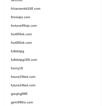
fcharoenkit168.com
finnivips.com
fortune99vip.com
fox689ok.com
fox689ok.com
fullslotpg
fullslotpg168.com
funny18
future24bet.com
future24bet.com
gaojing888
gem99ths.com