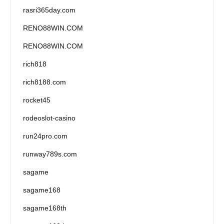
rasri365day.com
RENO88WIN.COM
RENO88WIN.COM
rich818
rich8188.com
rocket45
rodeoslot-casino
run24pro.com
runway789s.com
sagame
sagame168
sagame168th