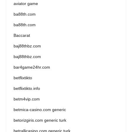
aviator game
ba88th.com
ba88th.com
Baccarat
baj88thbz.com
baj88thbz.com
bar4game24hr.com
betflixtikto
betflixtikto.info
betm4vip.com
betmica-casino.com generic
betorizgiris.com generic turk
betrallicasino.com generic turk