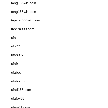
tong168win.com
tong168win.com
topstar359win.com
tree78999.com
ufa
ufa77
ufa8997
ufa9
ufabet
ufabomb
ufad168.com
ufafox88
ufam11.com