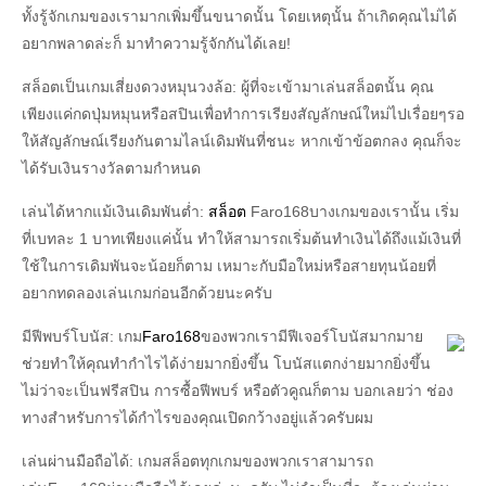
ทั้งรู้จักเกมของเรามากเพิ่มขึ้นขนาดนั้น โดยเหตุนั้น ถ้าเกิดคุณไม่ได้
อยากพลาดล่ะก็ มาทำความรู้จักกันได้เลย!
สล็อตเป็นเกมเสี่ยงดวงหมุนวงล้อ: ผู้ที่จะเข้ามาเล่นสล็อตนั้น คุณ
เพียงแค่กดปุ่มหมุนหรือสปินเพื่อทำการเรียงสัญลักษณ์ใหม่ไปเรื่อยๆรอ
ให้สัญลักษณ์เรียงกันตามไลน์เดิมพันที่ชนะ หากเข้าข้อตกลง คุณก็จะ
ได้รับเงินรางวัลตามกำหนด
เล่นได้หากแม้เงินเดิมพันต่ำ:
สล็อต
Faro168บางเกมของเรานั้น เริ่ม
ที่เบทละ 1 บาทเพียงแค่นั้น ทำให้สามารถเริ่มต้นทำเงินได้ถึงแม้เงินที่
ใช้ในการเดิมพันจะน้อยก็ตาม เหมาะกับมือใหม่หรือสายทุนน้อยที่
อยากทดลองเล่นเกมก่อนอีกด้วยนะครับ
มีฟีพบร์โบนัส: เกม
Faro168
ของพวกเรามีฟีเจอร์โบนัสมากมาย
ช่วยทำให้คุณทำกำไรได้ง่ายมากยิ่งขึ้น โบนัสแตกง่ายมากยิ่งขึ้น
ไม่ว่าจะเป็นฟรีสปิน การซื้อฟีพบร์ หรือตัวคูณก็ตาม บอกเลยว่า ช่อง
ทางสำหรับการได้กำไรของคุณเปิดกว้างอยู่แล้วครับผม
เล่นผ่านมือถือได้: เกมสล็อตทุกเกมของพวกเราสามารถ