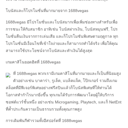
โบนัสและก็โปรโมชั่นที่มากมายจาก 1688vegas
1688vegas มีโปรโมชั่นและโบนัสมากเพื่อเพิ่มช่องทางสำหรับเพื่อ
การชนะให้กับสมาชิก อาทิเช่น โบนัสฝากเงิน, โบนัสหมุนฟรี, โปร
โมชั่นคืนเงินจากการเล่นเสีย และก็โปรโมชันพิเศษตามฤดูกาล ทุก
โปรโมชั่นมีเงื่อนไขที่เข้าใจง่ายและก็สามารถทำได้จริง เพื่อให้คุณ
สามารถใช้ประโยชน์จากโบนัสและทำเงินได้สูงสุด
เกมคาสิโนยอดฮิตที่ 1688vegas
ที่ 1688vegas พวกเรามีเกมคาสิโนที่มากมายและก็เป็นที่นิยมสูง
ตัวอย่างเช่น บาคาร่า, รูเล็ต, แบล็คแจ็ค, โป๊กเกอร์ รวมถึงเกม
สล็อตที่มีฟีเจอร์พิเศษอย่างฟรีสปินแล้วก็โบนัสพิเศษที่ให้ท่านได้
โอกาสทำกำไรมากยิ่งขึ้น ทุกเกมได้รับการพัฒนาโดยผู้ให้บริการ
ซอฟต์แวร์ชั้นหนึ่ง อย่างเช่น Microgaming, Playtech, และก็ NetEnt
ที่ค้ำประกันความเป็นธรรมรวมทั้งคุณภาพสูง
การเดิมพันกีฬารวมทั้งอีสปอร์ตที่ 1688vegas