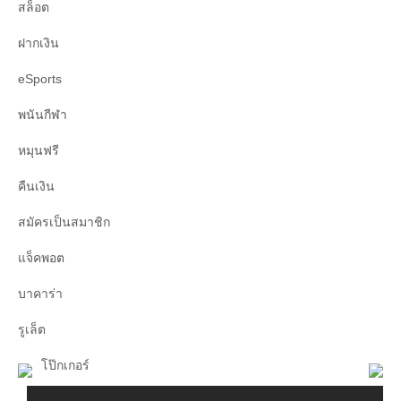
สล็อต
ฝากเงิน
eSports
พนันกีฬา
หมุนฟรี
คืนเงิน
สมัครเป็นสมาชิก
แจ็คพอต
บาคาร่า
รูเล็ต
โป๊กเกอร์