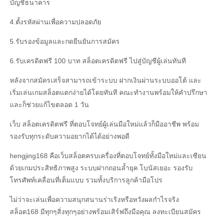
บัญชีธนาคาร
4.ตั้งรหัสผ่านเพื่อความปลอดภัย
5.รับรองข้อมูลและกดยืนยันการสมัคร
6.รับเครดิตฟรี 100 บาท สล็อตเครดิตฟรี ไปสู่บัญชีผู้เล่นทันที
หลังจากสมัครเสร็จสามารถเข้าระบบ ฝากเงินผ่านระบบออโต้ และ
เริ่มเล่นเกมสล็อตแตกง่ายได้โดยทันที คณะทำงานพร้อมให้คำปรึกษา
และก็ช่วยแก้ไขตลอด 1 วัน
เว็บ สล็อตเครดิตฟรี ที่ตอบโจทย์ผู้เล่นมือใหม่แล้วก็มืออาชีพ พร้อม
รองรับทุกระดับความอยากได้ได้อย่างพอดี
hengjing168 คือเว็บสล็อตครบเครื่องที่ตอบโจทย์ทั้งมือใหม่และเซียน
ด้วยเกมประสิทธิภาพสูง ระบบฝากถอนล้ำยุค โบนัสเยอะ รองรับ
โทรศัพท์เคลื่อนที่เต็มแบบ รวมทั้งบริการลูกค้ามือโปร
ไม่ว่าจะเล่นเพื่อความสนุกสนานร่าเริงหรือหวังผลกำไรจริง
สล็อต168 มีทุกๆสิ่งทุกๆอย่างพร้อมเสิร์ฟถึงมือคุณ ลงทะเบียนสมัคร