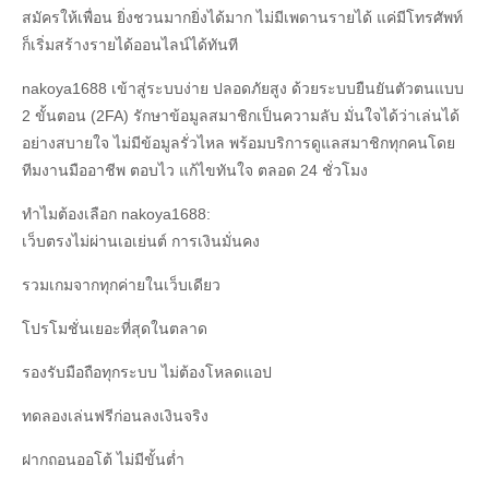
สมัครให้เพื่อน ยิ่งชวนมากยิ่งได้มาก ไม่มีเพดานรายได้ แค่มีโทรศัพท์
ก็เริ่มสร้างรายได้ออนไลน์ได้ทันที
nakoya1688 เข้าสู่ระบบง่าย ปลอดภัยสูง ด้วยระบบยืนยันตัวตนแบบ
2 ขั้นตอน (2FA) รักษาข้อมูลสมาชิกเป็นความลับ มั่นใจได้ว่าเล่นได้
อย่างสบายใจ ไม่มีข้อมูลรั่วไหล พร้อมบริการดูแลสมาชิกทุกคนโดย
ทีมงานมืออาชีพ ตอบไว แก้ไขทันใจ ตลอด 24 ชั่วโมง
ทำไมต้องเลือก nakoya1688:
เว็บตรงไม่ผ่านเอเย่นต์ การเงินมั่นคง
รวมเกมจากทุกค่ายในเว็บเดียว
โปรโมชั่นเยอะที่สุดในตลาด
รองรับมือถือทุกระบบ ไม่ต้องโหลดแอป
ทดลองเล่นฟรีก่อนลงเงินจริง
ฝากถอนออโต้ ไม่มีขั้นต่ำ