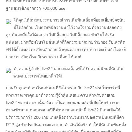
ที่เยี่ยมที่สุดในไทย เปิดให้บริการมานานกว่า 6 ปี บอกเลยว่า เรามี
ฐานสมาชิกมากกว่า 700,000 user
ให้คุณได้สัมผัสประสบการณ์การเดิมพันสล็อตที่ยอดเยี่ยมปัจจุบัน
นี้ได้อีกด้วย เว็บตรงที่มีความน่าไว้วางใจรวมทั้งความปลอดภัย
สูง มั่นอกมั่นใจได้เลยว่า ไม่มีล็อกยูส ไม่มีล็อกผล ทำเงินได้จริง
แน่นอน มาพร้อมโปรโมชั่นแล้วก็กิจกรรมมากมายก่ายกอง รับเครดิต
ฟรีได้ตั้งแต่ลงทะเบียนอีกด้วย ถ้าคุณต้องการทราบว่าจะเป็นยังไงล่ะก็
มาลงทะเบียนใหม่กับพวกเรา สล็อต ได้เลย!
ทำความรู้จักกับ live22 ค่ายเกมสล็อตที่ได้รับความนิยมที่นักเดิม
พันคนประเทศไทยยกนิ้วให้!
มาครับทุกคน! คนไหนกันแน่ที่ยังไม่ทราบกับ live22slot ในพาร์ทนี้
พวกเราจะพาคุณมาทำความรู้จักคุ้นเคยนะครับ สำหรับค่ายเกม
live22 ของพวกเรานั้น จัดว่าเป็นค่ายเกมยอดฮิตที่เปิดให้บริการมา
อย่างช้านาน ตลอดหลายปีที่ผ่านมาก่อนหน้านี้ live22 มีเกมเปิดให้
บริการมากกว่า 200 เกม เกมสล็อตจำนวนมากของเราเป็นเกมที่มีค่า
RTP สูง รับประกันความแตกง่าย ทำเงินได้จริง ทำให้มีนักเดิมพันหลั่ง
ไหลเข้ามาใช้บริการเยอะแยะ กล่าวได้ว่า เป็นค่ายเกมยอดฮิตที่นัก