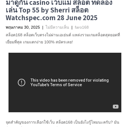
มาดูกัน casino เว็บแม่ สล็อต ทดลอง
เล่น Top 55 by Sherri สล็อต
Watchspec.com 28 June 2025
พฤษภาคม 30, 2025
|
ไม่มีความเห็น
|
faro168
สล็อต168 สล็อตเว็บตรงไม่ผ่านเอเย่นต์ แหล่งรวมเกมสล็อตสุดยอดที่
เยี่ยมที่สุด เกมแตกง่าย 100% สมัครเลย!
จุดสำคัญของการเลือกใช้เว็บ สล็อต168 เป็นยังไงรู้ไหมนะครับ? มัน