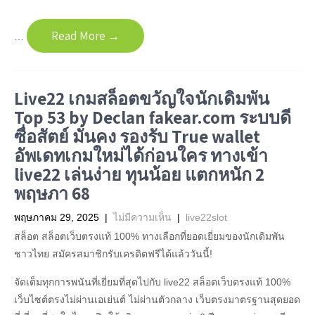
Read More →
…
Live22 เกมสล็อตขวัญใจนักเดิมพัน
Top 53 by Declan fakear.com ระบบดี
ซื่อสัตย์ มั่นคง รองรับ True wallet
อัพเดทเกมใหม่ได้ก่อนใคร ทางเข้า
live22 เล่นง่าย ทุนน้อย แตกหนัก 2
พฤษภา 68
พฤษภาคม 29, 2025
|
ไม่มีความเห็น
|
live22slot
สล็อต สล็อตเว็บตรงแท้ 100% ทางเลือกที่ยอดเยี่ยมของนักเดิมพัน
ชาวไทย สมัครสมาชิกรับเครดิตฟรีได้แล้ววันนี้!
จัดเต็มทุกการพนันที่เยี่ยมที่สุดไปกับ live22 สล็อตเว็บตรงแท้ 100%
เว็บไซต์ตรงไม่ผ่านเอเย่นต์ ไม่ผ่านตัวกลาง เว็บตรงมาตรฐานสุดยอด