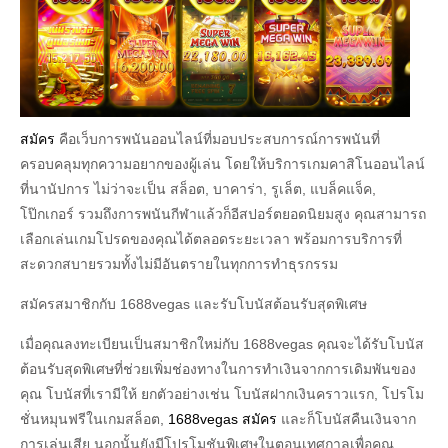
สมัคร
คือเว็บการพนันออนไลน์ที่มอบประสบการณ์การพนันที่
ครอบคลุมทุกความอยากของผู้เล่น โดยให้บริการเกมคาสิโนออนไลน์
ที่นานัปการ ไม่ว่าจะเป็น สล็อต, บาคาร่า, รูเล็ต, แบล็คแจ็ค,
โป๊กเกอร์ รวมถึงการพนันกีฬาแล้วก็อีสปอร์ตยอดนิยมสูง คุณสามารถ
เลือกเล่นเกมโปรดของคุณได้ตลอดระยะเวลา พร้อมการบริการที่
สะดวกสบายรวมทั้งไม่มีอันตรายในทุกการทำธุรกรรม
สมัครสมาชิกกับ 1688vegas และรับโบนัสต้อนรับสุดพิเศษ
เมื่อคุณลงทะเบียนเป็นสมาชิกใหม่กับ 1688vegas คุณจะได้รับโบนัส
ต้อนรับสุดพิเศษที่ช่วยเพิ่มช่องทางในการทำเงินจากการเดิมพันของ
คุณ โบนัสที่เรามีให้ ยกตัวอย่างเช่น โบนัสฝากเงินคราวแรก, โปรโม
ชั่นหมุนฟรีในเกมสล็อต,
1688vegas สมัคร
และก็โบนัสคืนเงินจาก
การเล่นเสีย นอกนั้นยังมีโปรโมชันพิเศษในตอนเทศกาลเพื่อคุณ