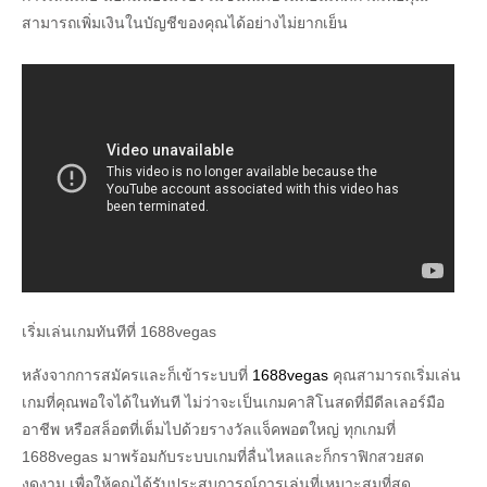
สามารถเพิ่มเงินในบัญชีของคุณได้อย่างไม่ยากเย็น
เริ่มเล่นเกมทันทีที่ 1688vegas
หลังจากการสมัครและก็เข้าระบบที่
1688vegas
คุณสามารถเริ่มเล่น
เกมที่คุณพอใจได้ในทันที ไม่ว่าจะเป็นเกมคาสิโนสดที่มีดีลเลอร์มือ
อาชีพ หรือสล็อตที่เต็มไปด้วยรางวัลแจ็คพอตใหญ่ ทุกเกมที่
1688vegas มาพร้อมกับระบบเกมที่ลื่นไหลและก็กราฟิกสวยสด
งดงาม เพื่อให้คุณได้รับประสบการณ์การเล่นที่เหมาะสมที่สุด