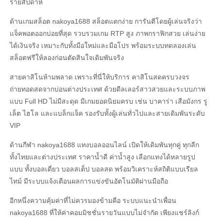
รายสัปดาห์
ด้านเกมสล็อต nakoya1688 สล็อตแตกง่าย การันตีโดยผู้เล่นจริงว่า
แจ็คพอตออกบ่อยที่สุด รวบรวมเกม RTP สูง ภาพกราฟิกสวย เล่นง่าย
ได้เงินจริง เหมาะกับทั้งมือใหม่และมือโปร พร้อมระบบทดลองเล่น
สล็อตฟรีให้ลองก่อนตัดสินใจเดิมพันจริง
สายคาสิโนห้ามพลาด เพราะที่นี่ให้บริการ คาสิโนสดครบวงจร
ถ่ายทอดสดจากบ่อนต่างประเทศ ด้วยดีลเลอร์สาวสวยและระบบภาพ
แบบ Full HD ไม่มีสะดุด มีเกมยอดนิยมครบ เช่น บาคาร่า เสือมังกร รู
เล็ต ไฮโล และแบล็กแจ็ค รองรับทั้งผู้เล่นทั่วไปและสายเดิมพันระดับ
VIP
ด้านกีฬา nakoya1688 แทงบอลออนไลน์ เปิดให้เดิมพันทุกคู่ ทุกลีก
ทั้งไทยและต่างประเทศ ราคาน้ำดี ค่าน้ำสูง เลือกแทงได้หลายรูป
แบบ ทั้งบอลเดี่ยว บอลสเต็ป บอลสด พร้อมวิเคราะห์สถิติแบบเรียล
ไทม์ มีระบบแจ้งเตือนผลการแข่งขันอัตโนมัติผ่านมือถือ
อีกหนึ่งความคุ้มค่าที่ไม่ควรมองข้ามคือ ระบบแนะนำเพื่อน
nakoya1688 ที่ให้ค่าคอมมิชชั่นรายวันแบบไม่จำกัด เพียงแชร์ลิงก์