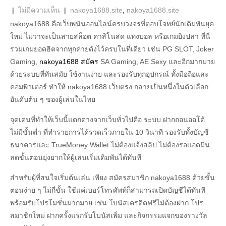
|
ไม่มีความเห็น
|
nakoya1688.site
,
nakoya1688.site
nakoya1688 คือเว็บพนันออนไลน์ครบวงจรที่ตอบโจทย์นักเดิมพันยุค
ใหม่ ไม่ว่าจะเป็นสายสล็อต คาสิโนสด แทงบอล หรือเกมยิงปลา ที่นี่
รวมเกมยอดฮิตจากทุกค่ายดังไว้ครบในที่เดียว เช่น PG SLOT, Joker
Gaming,
nakoya1688 สมัคร
SA Gaming, AE Sexy และอีกมากมาย
ด้วยระบบที่ทันสมัย ใช้งานง่าย และรองรับทุกอุปกรณ์ ทั้งมือถือและ
คอมพิวเตอร์ ทำให้ nakoya1688 เว็บตรง กลายเป็นหนึ่งในตัวเลือก
อันดับต้น ๆ ของผู้เล่นในไทย
จุดเด่นที่ทำให้เว็บนี้แตกต่างจากเว็บทั่วไปคือ ระบบ ฝากถอนออโต้
ไม่มีขั้นต่ำ ที่ทำรายการได้รวดเร็วภายใน 10 วินาที รองรับทั้งบัญชี
ธนาคารและ TrueMoney Wallet ไม่ต้องแจ้งสลิป ไม่ต้องรอแอดมิน
ลดขั้นตอนยุ่งยากให้ผู้เล่นเริ่มเดิมพันได้ทันที
สำหรับผู้ที่สนใจเริ่มต้นเล่น เพียง สมัครสมาชิก nakoya1688 ด้วยขั้น
ตอนง่าย ๆ ไม่กี่ขั้น ใช้แค่เบอร์โทรศัพท์ก็สามารถเปิดบัญชีได้ทันที
พร้อมรับโปรโมชั่นมากมาย เช่น โบนัสเครดิตฟรีไม่ต้องฝาก โปร
สมาชิกใหม่ ฝากครั้งแรกรับโบนัสเพิ่ม และกิจกรรมแจกของรางวัล