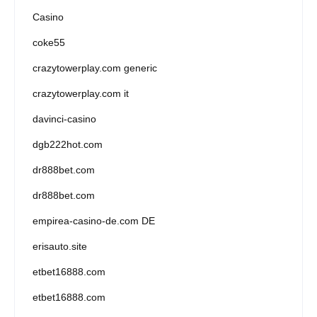
Casino
coke55
crazytowerplay.com generic
crazytowerplay.com it
davinci-casino
dgb222hot.com
dr888bet.com
dr888bet.com
empirea-casino-de.com DE
erisauto.site
etbet16888.com
etbet16888.com