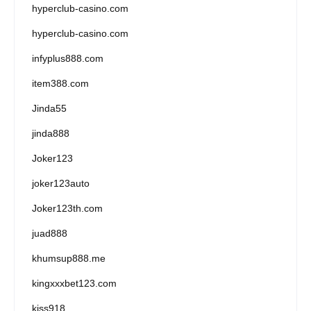
hyperclub-casino.com
hyperclub-casino.com
infyplus888.com
item388.com
Jinda55
jinda888
Joker123
joker123auto
Joker123th.com
juad888
khumsup888.me
kingxxxbet123.com
kiss918