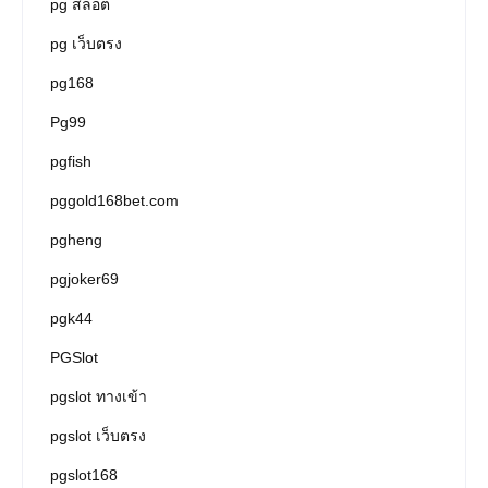
pg สล็อต
pg เว็บตรง
pg168
Pg99
pgfish
pggold168bet.com
pgheng
pgjoker69
pgk44
PGSlot
pgslot ทางเข้า
pgslot เว็บตรง
pgslot168