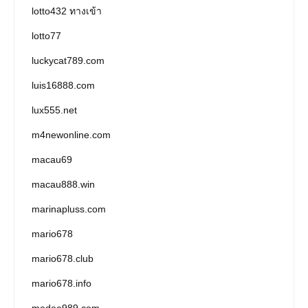
lotto432 ทางเข้า
lotto77
luckycat789.com
luis16888.com
lux555.net
m4newonline.com
macau69
macau888.win
marinapluss.com
mario678
mario678.club
mario678.info
medee989.com