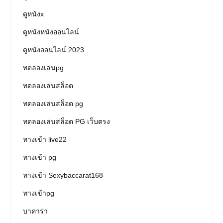
ดูหนังx
ดูหนังหนังออนไลน์
ดูหนังออนไลน์ 2023
ทดลองเล่นpg
ทดลองเล่นสล็อต
ทดลองเล่นสล็อต pg
ทดลองเล่นสล็อต PG เว็บตรง
ทางเข้า live22
ทางเข้า pg
ทางเข้า Sexybaccarat168
ทางเข้าpg
บาคาร่า