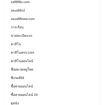
zaf888s.com
zeus66v2
zeus88new.com
การเรียน
ขายทะเบียนรถ
คาสิโน
คาสิโนครบวงจร
คาสิโนออนไลน์
ชื่อหมวดหมู่ใหม่
ซีเกมส์68
ซื้อหวยออนไลน์
ซื้อหวยออนไลน์ 24
ดูหนัง