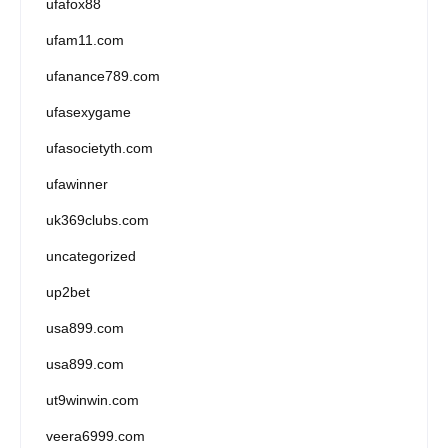
ufafox88
ufam11.com
ufanance789.com
ufasexygame
ufasocietyth.com
ufawinner
uk369clubs.com
uncategorized
up2bet
usa899.com
usa899.com
ut9winwin.com
veera6999.com