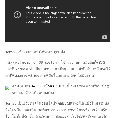
item38 เข้าระบบ เล่นได้ทุกหนทุกแห่ง
แพลตฟอร์มของ item38 รองรับการใช้แรงงานผ่านมือถือทั้ง iOS
และก็ Android ทำให้คุณสามารถ เข้าสู่ระบบ แล้วก็เล่นเกมโปรดได้
ทุกที่ที่ต้องการ พร้อมระบบที่ลื่นไหลและเสถียร ไม่มีสะดุด
สรุป: สมัคร
item38 เข้าสู่ระบบ
วันนี้ รับเครดิตฟรี พร้อมเข้าสู่
ระบบคาสิโนเต็มแบบอย่าง
item38 เป็นเว็บคาสิโนออนไลน์ที่ตอบปัญหาทั้งผู้เล่นมือใหม่รวมทั้ง
มือโปร ไม่ว่าจะเป็นเกมที่นานาประการ การบริการที่รวดเร็ว หรือ
โปรโมชั่นที่จัดเต็ม ถ้าเกิดคุณกำลังมองหาเว็บไซต์ดีๆที่เล่นแล้วได้