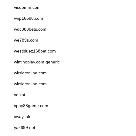
visdomm.com
vvip16688.com
wdc888bets.com
we789s.com
westbluez168bet.com
wintinoplay.com generic
wkslotonline.com
wkslotonline.com
xoslot
xpay88game.com
xway.info
yak699.net