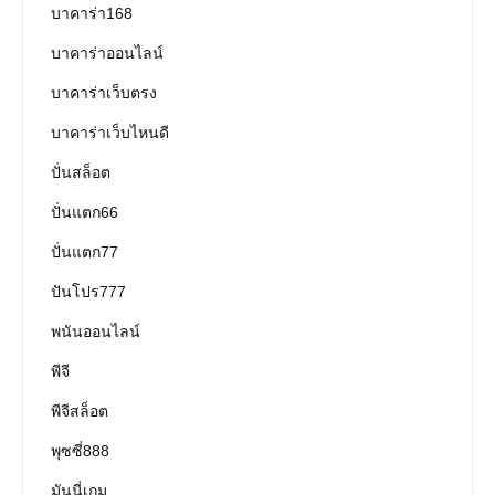
บาคาร่า168
บาคาร่าออนไลน์
บาคาร่าเว็บตรง
บาคาร่าเว็บไหนดี
ปั่นสล็อต
ปั่นแตก66
ปั่นแตก77
ปันโปร777
พนันออนไลน์
พีจี
พีจีสล็อต
พุซซี่888
มันนี่เกม