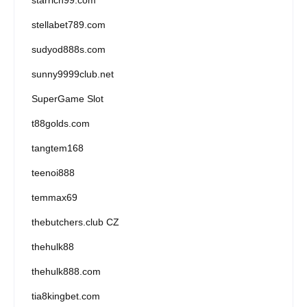
stellabet789.com
sudyod888s.com
sunny9999club.net
SuperGame Slot
t88golds.com
tangtem168
teenoi888
temmax69
thebutchers.club CZ
thehulk88
thehulk888.com
tia8kingbet.com