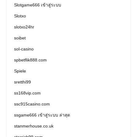
Slotgame666 เข้าสู่ระบบ
Slotxo
slotxo24hr
soibet
sol-casino
spbetflik888.com
Spiele
sretthi99
ss168vip.com
ssc915casino.com
ssgame666 เข้าสู่ระบบ ล่าสุด
stanmerhouse.co.uk
starrich99.com