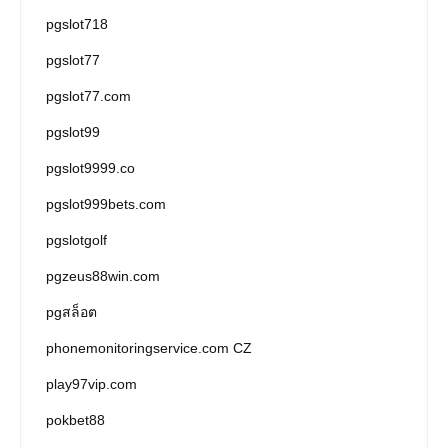
pgslot718
pgslot77
pgslot77.com
pgslot99
pgslot9999.co
pgslot999bets.com
pgslotgolf
pgzeus88win.com
pgสล็อต
phonemonitoringservice.com CZ
play97vip.com
pokbet88