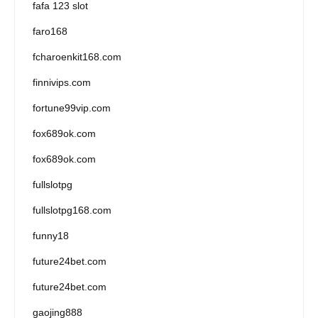
fafa 123 slot
faro168
fcharoenkit168.com
finnivips.com
fortune99vip.com
fox689ok.com
fox689ok.com
fullslotpg
fullslotpg168.com
funny18
future24bet.com
future24bet.com
gaojing888