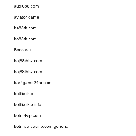
audi688.com
aviator game
ba88th.com
ba88th.com
Baccarat
baj88thbz.com
baj88thbz.com
bar4game24hr.com
betflixtikto
betflixtikto.info
betm4vip.com
betmica-casino.com generic