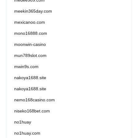
meekin365day.com
mexicanoo.com
mono16888.com
moonwin-casino
mun789slot.com
mwin9s.com
nakoya1688.site
nakoya1688.site
nemo168casino.com
niseko168bet.com
no1huay
no1huay.com