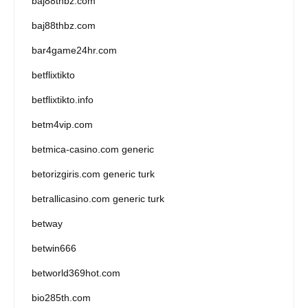
baj88thbz.com
baj88thbz.com
bar4game24hr.com
betflixtikto
betflixtikto.info
betm4vip.com
betmica-casino.com generic
betorizgiris.com generic turk
betrallicasino.com generic turk
betway
betwin666
betworld369hot.com
bio285th.com