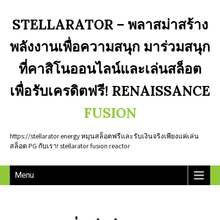
STELLARATOR – พลาสม่าสร้าง
พลังงานเพื่อความสนุก มาร่วมสนุก
ที่คาสิโนออนไลน์และเล่นสล็อต
เพื่อรับเครดิตฟรี! RENAISSANCE
FUSION
https://stellarator.energy หมุนสล็อตฟรีและรับเงินจริงเพียงแค่เล่น
สล็อต PG กับเรา! stellarator fusion reactor
Menu