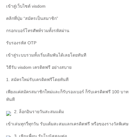
เข้าสู่เว็บไซต์ visdom
คลิกที่ปุ่ม “สมัครเป็นสมาชิก”
กรอกเบอร์โทรศัพท์รวมทั้งรหัสผ่าน
รับรองรหัส OTP
เข้าสู่ระบบรวมทั้งเริ่มเดิมพันได้เลยโดยทันที
วิธีรับ visdom เครดิตฟรี อย่างสบาย
1. สมัครใหม่รับเครดิตฟรีโดยทันที
เพียงแค่สมัครสมาชิกใหม่และก็รับรองเบอร์ ก็รับเครดิตฟรี 100 บาท
ทันที
2. ล็อกอินรายวันสะสมแต้ม
เข้าเล่นทุกวี่ทุกวัน รับแต้มสะสมแลกเครดิตฟรี หรือของรางวัลพิเศษ
3. เชิญเพื่อน รับโบนัสสองต่อ