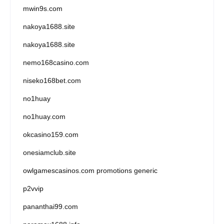
mwin9s.com
nakoya1688.site
nakoya1688.site
nemo168casino.com
niseko168bet.com
no1huay
no1huay.com
okcasino159.com
onesiamclub.site
owlgamescasinos.com promotions generic
p2vvip
pananthai99.com