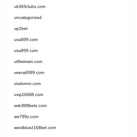
uk369clubs.com
uncategorized
up2bet
usa899.com
usa899.com
ut9winwin.com
veera6999.com
visdomm.com
vvip16688.com
wdc888bets.com
we789s.com
westbluez168bet.com