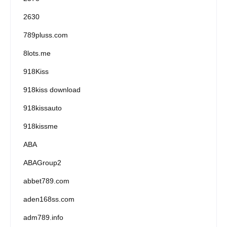
2630
789pluss.com
8lots.me
918Kiss
918kiss download
918kissauto
918kissme
ABA
ABAGroup2
abbet789.com
aden168ss.com
adm789.info