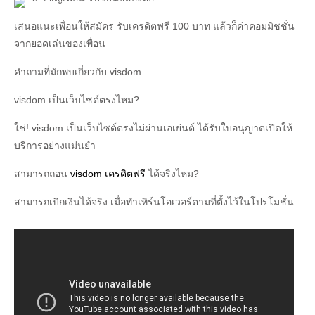
เสนอแนะเพื่อนให้สมัคร รับเครดิตฟรี 100 บาท แล้วก็ค่าคอมมิชชั่น
จากยอดเล่นของเพื่อน
คำถามที่มักพบเกี่ยวกับ visdom
visdom เป็นเว็บไซต์ตรงไหม?
ใช่! visdom เป็นเว็บไซต์ตรงไม่ผ่านเอเย่นต์ ได้รับใบอนุญาตเปิดให้
บริการอย่างแม่นยำ
สามารถถอน
visdom เครดิตฟรี
ได้จริงไหม?
สามารถเบิกเงินได้จริง เมื่อทำเทิร์นโอเวอร์ตามที่ตั้งไว้ในโปรโมชั่น