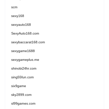
scm
sexy168
sexyauto168
SexyAuto168.com
sexybaccarat168.com
sexygame1688
sexygameplus.me
shinobi24hr.com
sing55fun.com
six9game
sky2899.com
sl99games.com