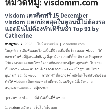
หมวดหมู่:
visdomm.com
visdom เครดิตฟรี 15 December
visdom แตกบ่อยสุดในตอนนี้ไม่ต้องรอ
แอดมินไม่ต้องทำเทิร์นซ้ำ Top 91 by
Catherine
กรกฎาคม 7, 2025
|
ไม่มีความเห็น
|
visdomm.com
ในยุคที่การเดิมพันออนไลน์เป็นที่นิยมเพิ่มขึ้นโดยตลอด
visdom
ได้
กลายเป็นชื่อที่ผู้เล่นเอ๋ยถึงสูงที่สุด ด้วยระบบที่ล้ำสมัย รองรับทุกการ
ใช้แรงงานและตอบโจทย์ความต้องการของผู้เล่นทุกระดับ ไม่ว่าจะ
เป็นการ visdom สมัคร ที่ง่ายดาย การ visdom เข้าสู่ระบบ ได้ทุก
อุปกรณ์ รวมถึง visdom เครดิตฟรี ที่แจกจริงไม่มีเงื่อนไขสลับซับซ้อน
ทำให้ visdom เป็นแพลตฟอร์มที่ครบถ้วนบริบูรณ์ทั้งยังความ
สนุกสนานและความคุ้มราคา
จุดเด่นของ visdom ที่ทำให้เป็นที่ชื่นชอบ
1. visdom สมัครง่ายในไม่กี่ขั้นตอน