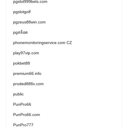
pgslot999bets.com
pgslotgolf
pgzeus88win.com
pgสล็อต
phonemonitoringservice.com CZ
play97vip.com
pokbet88
premium66.info
proded888x.com
public
PunPro66
PunPro66.com
PunPro777