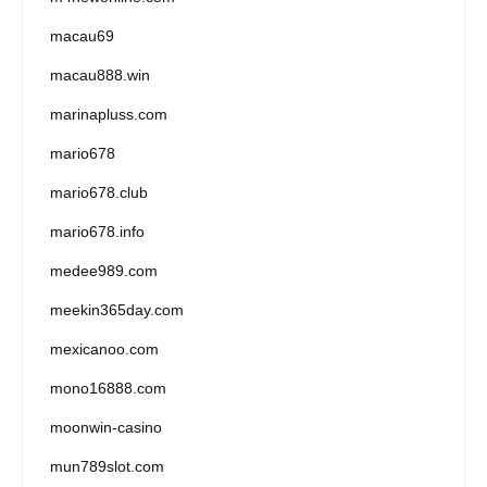
macau69
macau888.win
marinapluss.com
mario678
mario678.club
mario678.info
medee989.com
meekin365day.com
mexicanoo.com
mono16888.com
moonwin-casino
mun789slot.com