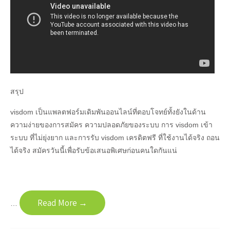
สรุป
visdom เป็นแพลตฟอร์มเดิมพันออนไลน์ที่ตอบโจทย์ทั้งยังในด้าน
ความง่ายของการสมัคร ความปลอดภัยของระบบ การ visdom เข้า
ระบบ ที่ไม่ยุ่งยาก และการรับ visdom เครดิตฟรี ที่ใช้งานได้จริง ถอน
ได้จริง สมัครวันนี้เพื่อรับข้อเสนอพิเศษก่อนคนใดกันแน่
Read More →
…