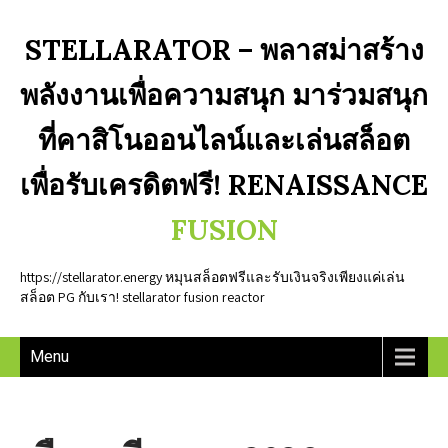
STELLARATOR – พลาสม่าสร้าง
พลังงานเพื่อความสนุก มาร่วมสนุก
ที่คาสิโนออนไลน์และเล่นสล็อต
เพื่อรับเครดิตฟรี! RENAISSANCE
FUSION
https://stellarator.energy หมุนสล็อตฟรีและรับเงินจริงเพียงแค่เล่น
สล็อต PG กับเรา! stellarator fusion reactor
Menu