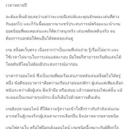
เวลาหลายปี
จะต้องเห็นด้วยเลยว่าแต่ว่าละเกมมีเสน่ห์และคุณลักษณะเด่นที่ต่าง
กันออกไป และก็วันนี้ผมอยากมาแชร์ประสบการณ์พร้อมแนะนำเกม
ยอดนิยมที่ผมเคยเล่นและก็คิดว่าสนุกจริง เล่นเพลิดเพลินจริง จน
ต้องการบอกต่อให้คนอื่นได้ทดลองเล่นดู
เกม สล็อตเว็บตรง เนื่องจากว่าเป็นเกมที่เล่นง่าย รู้เรื่องไม่ยาก และ
ใช้เวลาไม่นานในการเล่นแต่ละรอบ มือใหม่ก็สามารถเริ่มต้นเล่นได้
โดยทันทีโดยไม่ต้องมีประสบการณ์มาก่อน
บาคาร่าออนไลน์ ซึ่งเป็นเกมที่ผมเริ่มเล่นภายหลังเล่นสล็อตไปได้ครู่
หนึ่ง ข้อดีของบาคาร่าคือความเรียบง่ายของกติกา ผู้เล่นแค่เพียงเลือก
พนันระหว่างฝั่งผู้เล่น ฝั่งเจ้ามือ หรือเสมอ แล้วรอผลของไพ่แค่นั้น แม้
จะมองเป็นเกมง่ายๆแม้กระนั้นก็เต็มไปด้วยความตื่นเต้น
เกมยิงปลาออนไลน์ ที่ให้ความรู้ความเข้าใจสึกราวกับกำลังเล่นเกม
อาเขตในตู้เกมจริงๆผู้เล่นสามารถเลือกปืน ยิงปลาหลากหลายชนิด
เกมไพ่สามใบ หรือไพ่ป๊อกเด้งออนไลน์ เกมชนิดนี้เหมาะกับผู้ที่ถูกใจ