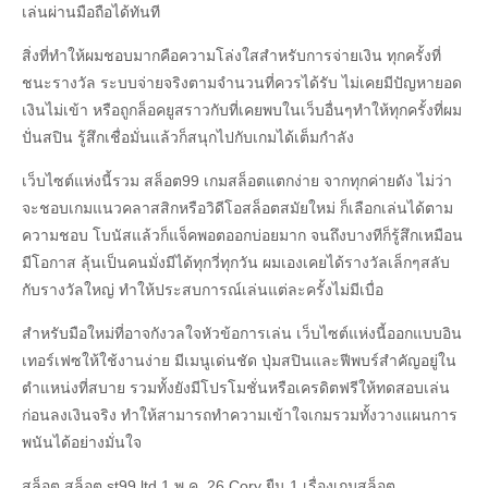
เล่นผ่านมือถือได้ทันที
สิ่งที่ทำให้ผมชอบมากคือความโล่งใสสำหรับการจ่ายเงิน ทุกครั้งที่
ชนะรางวัล ระบบจ่ายจริงตามจำนวนที่ควรได้รับ ไม่เคยมีปัญหายอด
เงินไม่เข้า หรือถูกล็อคยูสราวกับที่เคยพบในเว็บอื่นๆทำให้ทุกครั้งที่ผม
ปั่นสปิน รู้สึกเชื่อมั่นแล้วก็สนุกไปกับเกมได้เต็มกำลัง
เว็บไซต์แห่งนี้รวม สล็อต99 เกมสล็อตแตกง่าย จากทุกค่ายดัง ไม่ว่า
จะชอบเกมแนวคลาสสิกหรือวิดีโอสล็อตสมัยใหม่ ก็เลือกเล่นได้ตาม
ความชอบ โบนัสแล้วก็แจ็คพอตออกบ่อยมาก จนถึงบางทีก็รู้สึกเหมือน
มีโอกาส ลุ้นเป็นคนมั่งมีได้ทุกวี่ทุกวัน ผมเองเคยได้รางวัลเล็กๆสลับ
กับรางวัลใหญ่ ทำให้ประสบการณ์เล่นแต่ละครั้งไม่มีเบื่อ
สำหรับมือใหม่ที่อาจกังวลใจหัวข้อการเล่น เว็บไซต์แห่งนี้ออกแบบอิน
เทอร์เฟซให้ใช้งานง่าย มีเมนูเด่นชัด ปุ่มสปินและฟีพบร์สำคัญอยู่ใน
ตำแหน่งที่สบาย รวมทั้งยังมีโปรโมชั่นหรือเครดิตฟรีให้ทดสอบเล่น
ก่อนลงเงินจริง ทำให้สามารถทำความเข้าใจเกมรวมทั้งวางแผนการ
พนันได้อย่างมั่นใจ
สล็อต สล็อต st99.ltd 1 พ.ค. 26 Cory ยืน 1 เรื่องเกมสล็อต