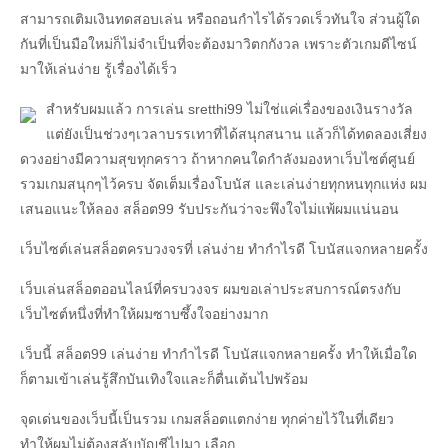
สามารถเติมเงินทดสอบเล่น หรือถอนกำไรได้รวดเร็วทันใจ ส่วนผู้ใด
กันที่เป็นมือใหม่ก็ไม่จำเป็นที่จะต้องมาวิตกกังวล เพราะตัวเกมดีไซน์
มาให้เล่นง่าย รู้เรื่องได้เร็ว
สำหรับผมแล้ว การเล่น sretthi99 ไม่ใช่แค่เรื่องของเงินรางวัล
แต่ยังเป็นช่วงๆเวลาบรรเทาที่ได้สนุกสนาน แล้วก็ได้ทดลองเสี่ยง
ดวงอย่างมีความสุขทุกคราว ถ้าหากคนใดกำลังมองหาเว็บไซต์ศูนย์
รวมเกมสนุกๆไว้ครบ จัดเต็มเรื่องโบนัส และเล่นง่ายทุกหนทุกแห่ง ผม
เสนอแนะให้ลอง สล็อต99 รับประกันว่าจะพึงใจไม่แพ้ผมแน่นอน
เว็บไซต์เล่นสล็อตครบวงจรที่ เล่นง่าย ทำกำไรดี โบนัสแจกหลายครั้ง
เว็บเล่นสล็อตออนไลน์ที่ครบวงจร ผมขอเล่าประสบการณ์ตรงกับ
เว็บไซต์หนึ่งที่ทำให้ผมซาบซึ้งใจอย่างมาก
เว็บนี้ สล็อต99 เล่นง่าย ทำกำไรดี โบนัสแจกหลายครั้ง ทำให้เมื่อใด
ก็ตามเข้าเล่นรู้สึกบันเทิงใจและก็ตื่นเต้นไปพร้อม
จุดเด่นของเว็บนี้เป็นรวม เกมสล็อตแตกง่าย ทุกค่ายไว้ในที่เดียว
ทำให้ผมไม่ต้องสลับบัญชีไปมา เลือก