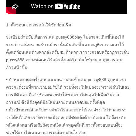
1. ตั้งขอบเขตการเล่นให้ชัดก่อนเริ่ม
ระเบียบสำหรับเพื่อการเล่น pussy888play ไม่อาจจะเกิดขึ้นเองได้
ระหว่างเล่นหรอกครับ แม้กระนั้นมันเกิดขึ้นจากกฎที่เราวางเอาไว้
ตั้งแต่ก่อนเล่นต่างหากล่ะครับผม ถ้าพวกเราวางกรอบหรือกฎการเล่น
pussy888 อย่างชัดเจนไว้แล้วตั้งแต่เริ่ม มันก็ช่วยควบคุมการเล่น
ก้าวหน้าขึ้น
• กำหนดงบต่อครั้งแบบแน่นอน: ก่อนเข้าเล่น pussy888 ทุกหน เรา
ควรจะตั้งงบที่พวกเรายอมรับได้ รวมทั้งจะไม่แปลงระหว่างเล่นไปเลย
การมีตัวเลขที่แจ้งชัดจะช่วยทำให้พวกเราไม่หลุดไปเพิ่มเงินตาม
อารมณ์ ซึ่งนี่คือจุดที่มือใหม่หลายคนพลาดบ่อยครั้งที่สุด
• ตั้งเป้าหมายสำหรับการทำกำไรและหยุดให้กระจ่าง: ไม่ว่าพวกเรา
จะได้หรือเสีย เราก็ควรจะมีจุดหยุดที่ชัดแจ้งด้วย ดังเช่น ได้ถึงระดับ
หนึ่งแล้วพอ หรือเสียถึงจุดหนึ่งแล้วหยุดทันที การตั้งกรอบแบบงี้จะ
ช่วยให้เราไม่เล่นตามอารมณ์มากเกินไปด้วย