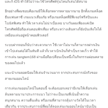
และก็ iOS ทำให้ไม่ว่าจะใช้โทรศัพท์รุ่นไหนก็เล่นได้สบาย
อีกอย่างที่ผมชอบคือเกมมีให้เลือกหลากหลายมากมาย อีกทั้งเกมสล็อต
ธีมแฟนตาซี เกมแนวเสี่ยงภัย หรือเกมสล็อตที่มีฟีเจอร์ฟรีสปินและ
โบนัสพิเศษ ทำให้เวลาเล่นไม่น่าเบื่อเลย บางวันผมเพียงแค่เปิด
โทรศัพท์มือถือเล่นตอนพักเที่ยง หรือระหว่างเดินทางก็ยังบันเทิงใจได้
เหมือนเล่นอยู่หน้าคอมพิวเตอร์
ระบบฝากถอนก็นับว่าสะดวกมาก ใช้เวลาไม่นานก็สามารถฝากเงิน
เข้าไปเล่นต่อได้ในทันที แล้วก็เวลาเบิกเงินก็ทำเป็นรวดเร็ว ทำให้
การเล่น tangtem168 ผ่านมือถือเปลี่ยนเป็นหนึ่งในกิจกรรมผ่อนคลาย
ของผมไปแล้ว
แนะนำเกมยอดนิยมให้เล่นจำนวนมาก จากประสบการณ์จริงของ
สายเกมออนไลน์
การเล่นเกมออนไลน์ในตอนนี้ จะต้องบอกเลยว่ามีเกมให้เลือกเล่น
ล้นหลามนานาประการแนว ไม่ว่าจะเป็นเกมที่เน้นย้ำความ
สนุกสนาน ความตื่นเต้น หรือเกมที่สามารถลุ้นรางวัลได้ในเวลา
เดียวกัน จากประสบการณ์ที่ผมได้ลองเล่นเกมออนไลน์มานับเป็น