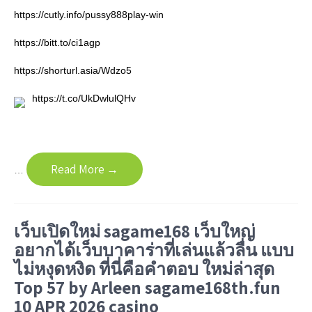
https://cutly.info/pussy888play-win
https://bitt.to/ci1agp
https://shorturl.asia/Wdzo5
https://t.co/UkDwlulQHv
Read More →
…
เว็บเปิดใหม่ sagame168 เว็บใหญ่
อยากได้เว็บบาคาร่าที่เล่นแล้วลื่น แบบ
ไม่หงุดหงิด ที่นี่คือคำตอบ ใหม่ล่าสุด
Top 57 by Arleen sagame168th.fun
10 APR 2026 casino