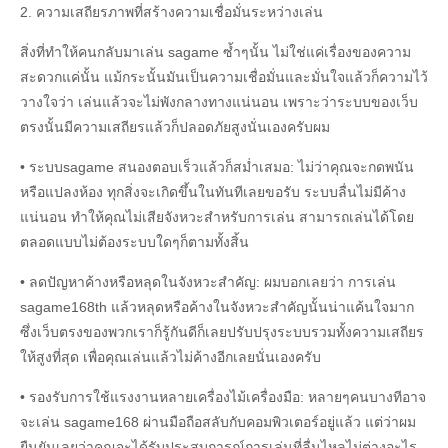
2. ความเสถียรภาพที่สร้างความเชื่อมั่นระหว่างเล่น
สิ่งที่ทำให้คนกลับมาเล่น sagame ซ้ำๆนั้น ไม่ใช่แค่เรื่องของความ
สะดวกแค่นั้น แม้กระนั้นมันเป็นความเชื่อมั่นและมั่นใจแล้วก็ความไว้
วางใจว่า เล่นแล้วจะไม่พังกลางทางแน่นอน เพราะว่าระบบของเว็บ
ตรงนั้นมีความเสถียรแล้วก็ปลอดภัยสูงนั่นเองครับผม
• ระบบsagame สนองตอบเร็วแล้วก็สม่ำเสมอ: ไม่ว่าคุณจะกดพนัน
หรือแปลงห้อง ทุกสิ่งจะเกิดขึ้นในทันทีเลยขอรับ ระบบลื่นไม่มีค้าง
แน่นอน ทำให้คุณไม่เสียจังหวะสำหรับการเล่น สามารถเล่นได้โดย
ตลอดแบบไม่ต้องระบบใดๆก็ตามทั้งสิ้น
• ลดปัญหาค้างหรือหลุดในจังหวะสำคัญ: ผมบอกเลยว่า การเล่น
sagame168th แล้วหลุดหรือค้างในจังหวะสำคัญนั้นน่าแค้นใจมาก
ซึ่งเว็บตรงของพวกเราก็รู้กันดีก็เลยปรับปรุงระบบรวมทั้งความเสถียร
ให้สูงที่สุด เพื่อคุณเล่นแล้วไม่ค้างอีกเลยนั่นเองครับ
• รองรับการใช้แรงงานหลายเครื่องไม้เครื่องมือ: หลายๆคนบางทีอาจ
จะเล่น sagame168 ผ่านมือถือสลับกับคอมพิวเตอร์อยู่แล้ว แต่ว่าผม
ยืนยันเลยว่าคุณจะได้รับประสบการณ์การเล่นที่ลื่นไหลไม่ต่างอะไร