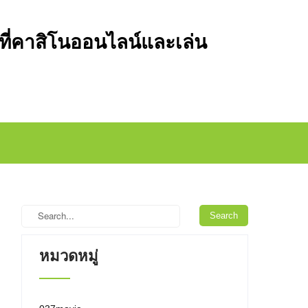
ี่คาสิโนออนไลน์และเล่น
หมวดหมู่