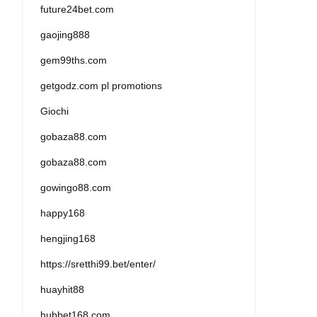
future24bet.com
gaojing888
gem99ths.com
getgodz.com pl promotions
Giochi
gobaza88.com
gobaza88.com
gowingo88.com
happy168
hengjing168
https://sretthi99.bet/enter/
huayhit88
hubbet168.com