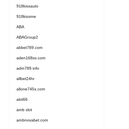
918kissauto
918kissme
ABA
ABAGroup2
abbet789.com
aden168ss.com
adm789.info
allbet24hr
allone745s.com
alot66
amb slot
ambnovabet.com