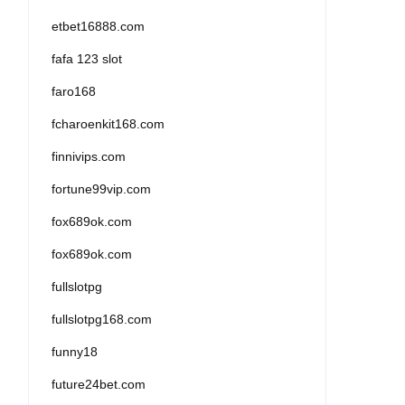
etbet16888.com
fafa 123 slot
faro168
fcharoenkit168.com
finnivips.com
fortune99vip.com
fox689ok.com
fox689ok.com
fullslotpg
fullslotpg168.com
funny18
future24bet.com