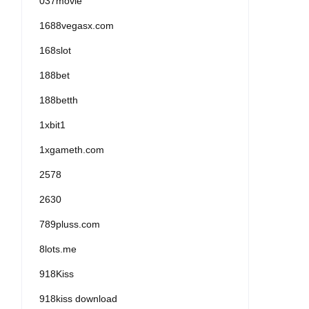
037movie
1688vegasx.com
168slot
188bet
188betth
1xbit1
1xgameth.com
2578
2630
789pluss.com
8lots.me
918Kiss
918kiss download