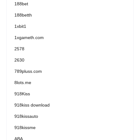
188bet
188betth
1xbit1
1xgameth.com
2578
2630
789pluss.com
8lots.me
918Kiss
918kiss download
918kissauto
918kissme
ABA