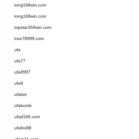
tong168win.com
tong168win.com
topstar359win.com
tree78999.com
ufa
ufa77
ufa8997
ufa9
ufabet
ufabomb
ufad168.com
ufafox88