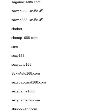
sagame168th.com
sawan888 เครดิตฟรี
sawan888 เครดิตฟรี
sbobet
sbotop1688.com
scm
sexy168
sexyauto168
SexyAuto168.com
sexybaccarat168.com
sexygame1688
sexygameplus.me
shinobi24hr.com