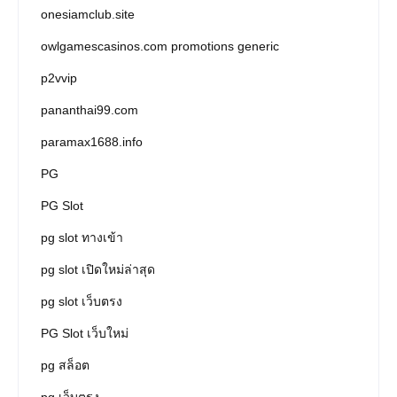
onesiamclub.site
owlgamescasinos.com promotions generic
p2vvip
pananthai99.com
paramax1688.info
PG
PG Slot
pg slot ทางเข้า
pg slot เปิดใหม่ล่าสุด
pg slot เว็บตรง
PG Slot เว็บใหม่
pg สล็อต