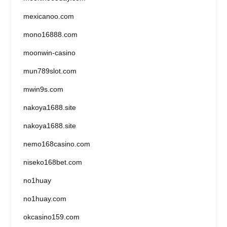
mexicanoo.com
mono16888.com
moonwin-casino
mun789slot.com
mwin9s.com
nakoya1688.site
nakoya1688.site
nemo168casino.com
niseko168bet.com
no1huay
no1huay.com
okcasino159.com