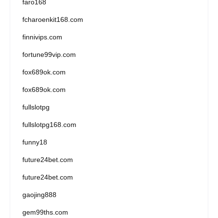
faro168
fcharoenkit168.com
finnivips.com
fortune99vip.com
fox689ok.com
fox689ok.com
fullslotpg
fullslotpg168.com
funny18
future24bet.com
future24bet.com
gaojing888
gem99ths.com