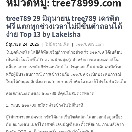
หมวดหมู่:
tree78999.com
tree789 29 มิถุนายน tree789 เครดิต
ฟรี แตกทุกช่วงเวลาไม่มีขั้นต่ำถอนได้
ง่าย Top 13 by Lakeisha
มิถุนายน 24, 2025
|
ไม่มีความเห็น
|
tree78999.com
ในยุคที่เทคโนโลยีดิจิทัลเจริญก้าวหน้าอย่างเร็ว tree789 ได้เปลี่ยน
เป็นหนึ่งในเว็บที่ได้รับความนิยมสูงสุดสำหรับการเล่นเกมคาสิโน
สล็อต และการพนันกีฬาออนไลน์ ไม่ว่าคุณจะเป็นนักเดิมพันมือใหม่
หรือผู้มีประสบการณ์ การเข้าร่วมกับ tree789 จะเปิดประสบการณ์
ใหม่ให้กับคุณ อีกทั้งความสบาย รวดเร็วทันใจ และก็โปรโมชั่นจัดเต็ม
คุณลักษณะเด่นของ tree789 ที่คุณไม่สมควรพลาด
1. ระบบ tree789 สมัคร ง่ายข้างในไม่กี่นาที
ผู้ใช้สามารถสมัครสมาชิกได้ผ่านเว็บไซต์หลัก โดยกรอกข้อมูลเบื้อง
ต้น อย่างเช่น เบอร์โทรศัพท์ เลขบัญชี และตั้งรหัสผ่าน ภายหลังจาก
ยืนยัน OTP คุณก็สามารถเริ่มการพนันได้โดยทันที