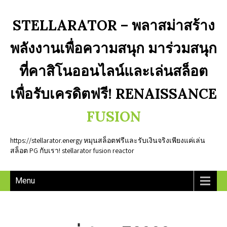
STELLARATOR – พลาสม่าสร้าง
พลังงานเพื่อความสนุก มาร่วมสนุก
ที่คาสิโนออนไลน์และเล่นสล็อต
เพื่อรับเครดิตฟรี! RENAISSANCE
FUSION
https://stellarator.energy หมุนสล็อตฟรีและรับเงินจริงเพียงแค่เล่น
สล็อต PG กับเรา! stellarator fusion reactor
Menu