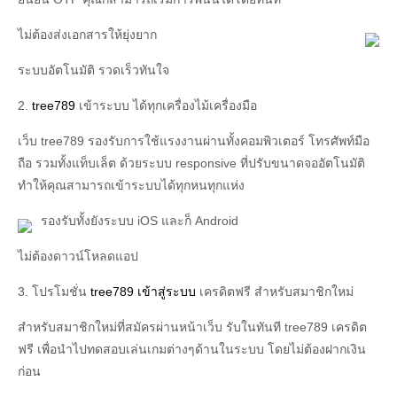
ไม่ต้องส่งเอกสารให้ยุ่งยาก
ระบบอัตโนมัติ รวดเร็วทันใจ
2.
tree789
เข้าระบบ ได้ทุกเครื่องไม้เครื่องมือ
เว็บ tree789 รองรับการใช้แรงงานผ่านทั้งคอมพิวเตอร์ โทรศัพท์มือ
ถือ รวมทั้งแท็บเล็ต ด้วยระบบ responsive ที่ปรับขนาดจออัตโนมัติ
ทำให้คุณสามารถเข้าระบบได้ทุกหนทุกแห่ง
รองรับทั้งยังระบบ iOS และก็ Android
ไม่ต้องดาวน์โหลดแอป
3. โปรโมชั่น
tree789 เข้าสู่ระบบ
เครดิตฟรี สำหรับสมาชิกใหม่
สำหรับสมาชิกใหม่ที่สมัครผ่านหน้าเว็บ รับในทันที tree789 เครดิต
ฟรี เพื่อนำไปทดสอบเล่นเกมต่างๆด้านในระบบ โดยไม่ต้องฝากเงิน
ก่อน