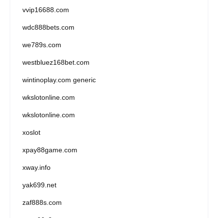
vvip16688.com
wdc888bets.com
we789s.com
westbluez168bet.com
wintinoplay.com generic
wkslotonline.com
wkslotonline.com
xoslot
xpay88game.com
xway.info
yak699.net
zaf888s.com