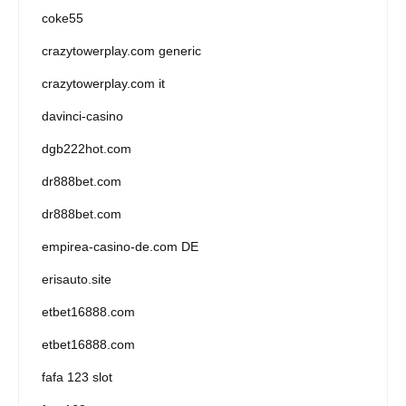
coke55
crazytowerplay.com generic
crazytowerplay.com it
davinci-casino
dgb222hot.com
dr888bet.com
dr888bet.com
empirea-casino-de.com DE
erisauto.site
etbet16888.com
etbet16888.com
fafa 123 slot