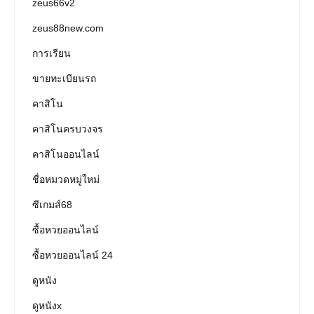
zeus66v2
zeus88new.com
การเรียน
ขายทะเบียนรถ
คาสิโน
คาสิโนครบวงจร
คาสิโนออนไลน์
ชื่อหมวดหมู่ใหม่
ซีเกมส์68
ซื้อหวยออนไลน์
ซื้อหวยออนไลน์ 24
ดูหนัง
ดูหนังx