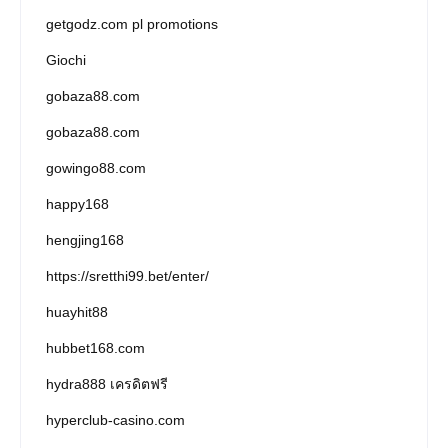
getgodz.com pl promotions
Giochi
gobaza88.com
gobaza88.com
gowingo88.com
happy168
hengjing168
https://sretthi99.bet/enter/
huayhit88
hubbet168.com
hydra888 เครดิตฟรี
hyperclub-casino.com