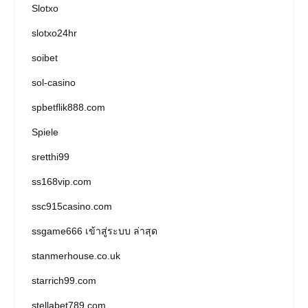
Slotxo
slotxo24hr
soibet
sol-casino
spbetflik888.com
Spiele
sretthi99
ss168vip.com
ssc915casino.com
ssgame666 เข้าสู่ระบบ ล่าสุด
stanmerhouse.co.uk
starrich99.com
stellabet789.com