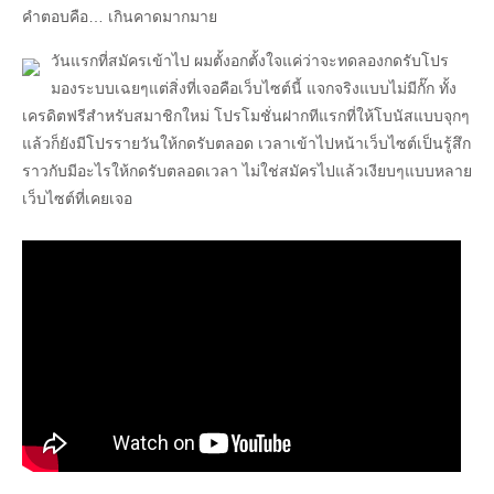
คำตอบคือ… เกินคาดมากมาย
วันแรกที่สมัครเข้าไป ผมตั้งอกตั้งใจแค่ว่าจะทดลองกดรับโปร
มองระบบเฉยๆแต่สิ่งที่เจอคือเว็บไซต์นี้ แจกจริงแบบไม่มีกั๊ก ทั้ง
เครดิตฟรีสำหรับสมาชิกใหม่ โปรโมชั่นฝากทีแรกที่ให้โบนัสแบบจุกๆ
แล้วก็ยังมีโปรรายวันให้กดรับตลอด เวลาเข้าไปหน้าเว็บไซต์เป็นรู้สึก
ราวกับมีอะไรให้กดรับตลอดเวลา ไม่ใช่สมัครไปแล้วเงียบๆแบบหลาย
เว็บไซต์ที่เคยเจอ