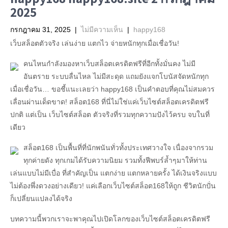
2025
กรกฎาคม 31, 2025
|
ไม่มีความเห็น
|
happy168
เว็บสล็อตตัวจริง เล่นง่าย แตกไว จ่ายหนักทุกเมื่อเชื่อวัน!
คนไหนกำลังมองหาเว็บสล็อตเครดิตฟรีที่อีกทั้งมั่นคง ไม่มี
อันตราย ระบบลื่นไหล ไม่มีสะดุด แถมยังแจกโบนัสจัดหนักทุก
เมื่อเชื่อวัน… ขอชี้แนะเลยว่า happy168 เป็นคำตอบที่คุณไม่สมควร
เลื่อนผ่านเด็ดขาด! สล็อต168 ที่นี่ไม่ใช่แค่เว็บไซต์สล็อตเครดิตฟรี
ปกติ แต่เป็น เว็บไซต์สล็อต ตัวจริงที่รวมทุกความปังไว้ครบ จบในที่
เดียว
สล็อต168 เป็นพื้นที่ที่นักพนันทั่วทั้งประเทศวางใจ เนื่องจากรวม
ทุกค่ายดัง ทุกเกมได้รับความนิยม รวมทั้งฟีพบร์ล้ำๆมาให้ท่าน
เล่นแบบไม่มีเบื่อ ที่สำคัญเป็น แตกง่าย แตกหลายครั้ง ได้เงินจริงแบบ
ไม่ต้องพึ่งดวงอย่างเดียว! แค่เลือกเว็บไซต์สล็อต168ให้ถูก ชีวิตนักปั่น
ก็เปลี่ยนแปลงได้จริง
บทความนี้พวกเราจะพาคุณไปเปิดโลกของเว็บไซต์สล็อตเครดิตฟรี