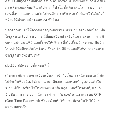
ตอบโจทย์ทุกความอยากของนักเล่นการพนันได้อย่างครบถ้วน ตั้งแต่
การเลือกเกมสล็อตที่นานัปการ, โปรโมชั่นที่น่าสนใจ, ระบบการฝาก-
ถอนที่สบายและปลอดภัย,ไปจนถึงการบริการลูกค้าที่เอาใจใส่แล้วก็
พร้อมให้คำแนะนำตลอด 24 ชั่วโมง
นอกจากนั้น ยังให้ความสำคัญกับการพัฒนาระบบอย่างต่อเนื่อง เพื่อ
ให้ผู้เล่นได้รับประสบการณ์ที่ยอดเยี่ยมสำหรับในการเล่นเกม การมี
ระบบสนับสนุนที่ดี และก็การให้บริการที่เต็มเปี่ยมด้วยความเป็นมือ
โปรทำให้สล็อตเว็บไซต์ตรง ยังคงเป็นที่นิยมและก็ได้รับการยอมรับ
จากผู้เล่นทั่วทั้งประเทศ
slot168 สมัครง่ายขั้นตอนที่เร็ว
เมื่อกล่าวถึงการลงทะเบียนเป็นสมาชิกกับเว็บการพนันออนไลน์ มัน
ไม่จำเป็นที่จะต้องใช้เวลานาน เพียงแต่คุณกรอกข้อมูลส่วนตัวใน
ระบบที่เว็บเตรียมไว้ให้ อย่างเช่น ชื่อ สกุล, เบอร์โทรศัพท์, และก็
บัญชีธนาคาร ต่อจากนั้นกระทำการรับรองตัวตนผ่านระบบ OTP
(One-Time Password) ซึ่งจะช่วยทำให้การสมัครเป็นไปได้ด้วย
ความปลอดภัย