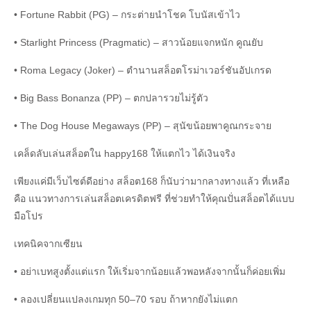
• Fortune Rabbit (PG) – กระต่ายนำโชค โบนัสเข้าไว
• Starlight Princess (Pragmatic) – สาวน้อยแจกหนัก คูณยับ
• Roma Legacy (Joker) – ตำนานสล็อตโรม่าเวอร์ชันอัปเกรด
• Big Bass Bonanza (PP) – ตกปลารวยไม่รู้ตัว
• The Dog House Megaways (PP) – สุนัขน้อยพาคูณกระจาย
เคล็ดลับเล่นสล็อตใน happy168 ให้แตกไว ได้เงินจริง
เพียงแค่มีเว็บไซต์ดีอย่าง สล็อต168 ก็นับว่ามากลางทางแล้ว ที่เหลือ
คือ แนวทางการเล่นสล็อตเครดิตฟรี ที่ช่วยทำให้คุณปั่นสล็อตได้แบบ
มือโปร
เทคนิคจากเซียน
• อย่าเบทสูงตั้งแต่แรก ให้เริ่มจากน้อยแล้วพอหลังจากนั้นก็ค่อยเพิ่ม
• ลองเปลี่ยนแปลงเกมทุก 50–70 รอบ ถ้าหากยังไม่แตก