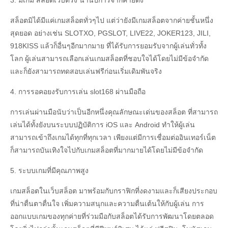
3. มีเกม สล็อตเว็บตรง นานัปการจากค่ายดัง
สล็อตมิได้มีแค่เกมสล็อตทั่วๆไป แต่ว่ายังมีเกมสล็อตจากค่ายชั้นหนึ่ง
สุดยอด อย่างเช่น SLOTXO, PGSLOT, LIVE22, JOKER123, JILI,
918KISS แล้วก็อื่นๆอีกมากมาย ที่ได้รับการยอมรับจากผู้เล่นทั่วทั้ง
โลก ผู้เล่นสามารถเลือกเล่นเกมสล็อตที่ชอบใจได้โดยไม่มีข้อจำกัด
และก็ยังสามารถทดสอบเล่นฟรีก่อนเริ่มเดิมพันจริง
4. การรอคอยงรับการเล่น slot168 ผ่านมือถือ
การเล่นผ่านมือนับว่าเป็นอีกหนึ่งคุณลักษณะเด่นของสล็อต ที่สามารถ
เล่นได้ทั้งยังบนระบบปฏิบัติการ iOS และ Android ทำให้ผู้เล่น
สามารถเข้าถึงเกมได้ทุกที่ทุกเวลา เพียงแต่มีการเชื่อมต่ออินเทอร์เน็ต
ก็สามารถบันเทิงใจไปกับเกมสล็อตที่มากมายได้โดยไม่มีข้อจำกัด
5. ระบบเกมที่มีคุณภาพสูง
เกมสล็อตในเว็บสล็อต มาพร้อมกับกราฟิกที่งดงามและก็เสียงประกอบ
ที่น่าตื่นตาตื่นใจ เพิ่มความสนุกและความตื่นเต้นให้กับผู้เล่น การ
ออกแบบเกมของทุกค่ายที่ร่วมมือกับสล็อตได้รับการพัฒนาโดยตลอด