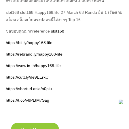
การเล่นเกมสล็อตออนไลน์นี้เป็นตัวเลือกที่ไม่สมควรพลาด
slot168 slot168 Happy168.life 27 March 68 Ronda ยืน 1 เรื่องเกม
สล็อต สล็อตเว็บตรงปลดหนี้ได้ง่ายๆ Top 16
ขอขอบคุณมากreference
slot168
https://bit.ly/happy168-life
https://rebrand.ly/happy168-life
https://wow.in.th/happy168-life
https://cutt.ly/de9EErkC
https://shorturl.asia/n0piu
https://t.co/v8PLtM7Sag