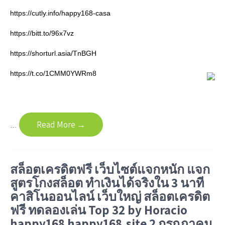
https://cutly.info/happy168-casa
https://bitt.to/96x7vz
https://shorturl.asia/TnBGH
https://t.co/1CMM0YWRm8
Read More →
…
สล็อตเครดิตฟรี เว็บไซต์แจกหนัก แจก
สูตรโกงสล็อต ทำเงินได้จริงใน 3 นาที
คาสิโนออนไลน์ เว็บใหญ่ สล็อตเครดิต
ฟรี ทดลองเล่น Top 32 by Horacio
happy168 happy168.site 2 กรกฎาคม