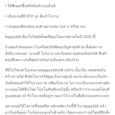
• ใช้ฟีเจอร์ซื้อฟรีสปินถ้าเกมนั้นมี
• เลือกเกมที่มี RTP สูง คืนกำไรงาม
• เล่นตอนที่คนน้อย ยกตัวอย่างเช่น รุ่งสาง หรือบ่ายๆ
happy168 คือเว็บไซต์สล็อตที่คุณไม่ควรพลาดในปี 2025 นี้!
ถ้าคุณกำลังมองหาเว็บสล็อต168ที่ตอบปัญหาทุกด้าน ทั้งยังความ
ยั่งยืน เกมเยอะ ระบบดี โปรแรง และก็แตกง่ายสุดๆสล็อต168 คือคำ
ตอบที่เหมาะสมที่สุดสำหรับสายปั่นทุกระดับจริงๆ
ที่นี่ไม่ใช่แค่เว็บเล่นเกมhappy168ปกติ แม้กระนั้นเป็น แพลตฟอร์ม
สร้างรายได้ ที่เปิดโอกาสให้คุณเริ่มจากศูนย์ จนกระทั่งแปลงเป็นนัก
ปั่นมือทองคำได้ในระยะเวลาเพียงไม่นาน ไม่ว่าจะเป็นเกมจากค่ายดัง
ระบบออโต้ที่ลื่นไหล โปรโมชั่นที่แจกไม่ยั้ง หรือบริการจากแอดไม่นที่
ดูแลตลอด 24 ชั่วโมง ทุกสิ่งถูกรวมเอาไว้ภายในที่เดียวแบบครบวงจร
อย่าปล่อยให้โอกาสนี้หลุดมือ! คลิกสมัครวันนี้ที่เว็บ happy168 แล้ว
มาปั่นสล็อตล่าโบนัสแบบจุกๆไปด้วยกัน เปิดประสบการณ์ใหม่ที่อีกทั้ง