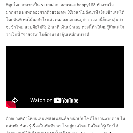
ที่ถูกใจมากมายเป็น ระบบฝาก–ถอนของ happy168 ทำงานไว
มากมาย ผมทดลองฝากด้วยวอเลท ใช้เวลาไม่ถึงนาที เงินเข้าเล่นได้
โดยทันที พอได้ผลกำไรแล้วทดลองกดถอนดูบ้าง เวลานี้ก็แอบลุ้นว่า
จะช้าไหม สรุปคือไม่ถึง 2 นาที เงินเข้าเลย ตรงนี้ทำให้ผมรู้สึกแน่ใจ
ว่าเว็บนี้ “จ่ายจริง” ไม่ต้องมานั่งลุ้นเหมือนบางที่
อีกอย่างที่ทำให้ผมเล่นเพลิดเพลินคือ หน้าเว็บไซต์ใช้งานง่ายดาย ไม่
สลับซับซ้อน รู้เรื่องในทันทีว่าอะไรอยู่ตรงไหน มือใหม่ก็รู้เรื่องได้