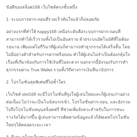
ข้อดีของสล็อต168 เว็บไซต์ตรงชั้นหนึ่ง
1. ระบบการฝาก-ถอนที่รวดเร็วทันใจแล้วก็ปลอดภัย
อย่างแรกที่ทำให้ happy168 เหนือระดับคือระบบการฝาก-ถอนที่
สามารถทำได้เร็วรวมทั้งไม่เป็นอันตราย ด้วยระบบอัตโนมัติที่ไม่ต้อง
รอนาน เพียงแต่ไม่กี่วินาทีผู้เล่นก็สามารถทำธุรกรรมได้เสร็จสิ้น โดย
ไม่มีอย่างต่ำสำหรับการฝากหรือถอน ทำให้ผู้เล่นไม่จำเป็นต้องกลุ้มใจ
เรื่องที่เกี่ยวข้องกับการใช้เงินที่ไม่สะดวก นอกจากนี้ยังรองรับการทำ
ธุรกรรมผ่าน True Wallet รวมทั้งวิถีทางการเงินที่นานัปการ
2. โปรโมชั่นสุดพิเศษที่ไม่ซ้ำใคร
เว็บไซต์ slot168 จะมีโปรโมชั่นที่จูงใจผู้เล่นใหม่และก็ผู้เล่นเก่าอย่าง
ต่อเนื่อง ไม่ว่าจะเป็นโบนัสแรกเข้า, โปรโมชั่นฝาก-ถอน, และยังรวม
ไปถึงโปรโมชั่นหมุนสล็อตฟรี ที่ช่วยเพิ่มจังหวะสำหรับในการชนะ
รางวัลได้มากขึ้น ผู้เล่นสามารถติดตามข้อมูลแล้วก็อัพเดทโปรโมชั่น
ใหม่ๆได้ตลอดระยะเวลา