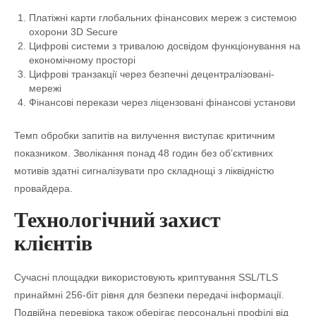
Платіжні карти глобальних фінансових мереж з системою
охорони 3D Secure
Цифрові системи з тривалою досвідом функціонування на
економічному просторі
Цифрові транзакції через безпечні децентралізовані-
мережі
Фінансові перекази через ліцензовані фінансові установи
Темп обробки запитів на вилучення виступає критичним
показником. Зволікання понад 48 годин без об’єктивних
мотивів здатні сигналізувати про складнощі з ліквідністю
провайдера.
Технологічний захист
клієнтів
Сучасні площадки використовують криптування SSL/TLS
принаймні 256-біт рівня для безпеки передачі інформації.
Подвійна перевірка також оберігає персональні профілі від