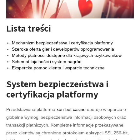
Lista treści
Mechanizm bezpieczeństwa i certyfikacja platformy
Szeroka oferta gier i deweloperów oprogramowania
Metody płatności dostępne dla krajowych użytkowników
Schemat lojalności i system nagród
Ekspercka pomoc klienta i wsparcie techniczne
System bezpieczeństwa i
certyfikacja platformy
Przedstawiona platforma
xon-bet casino
operuje w oparciu o
globalne wymogi bezpieczeństwa informacji osobowych oraz
transakcji płatniczych. Kompletne informacje przekazywane
przez klientów są chronione protokołem enkrypcji SSL 256-bit,