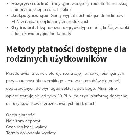
Rozgrywki stolne:
Tradycyjne wersje bj, roulette francuskiej
i amerykańskiej, bakarat, poker
Jackpoty rosnące:
Sumy wypłat dochodzące do milionów
PLN w najbardziej lubianych produkcjach
Gry instant:
Ekspresowe rozgrywki typu crash, kości, zdrapki
i dodatkowe oryginalne formaty
Metody płatności dostępne dla
rodzimych użytkowników
Przedstawiona serwis oferuje realizację transakcji pieniężnych
przy zastosowaniu szerokiego zestawu sposobów płatności,
dopasowanych do wymagań sektora polskiego. Minimalne
wpłaty startują się od tylko 20 PLN, co czyni platformę dostępną
dla użytkowników o zróżnicowanych budżetach.
Opcja płatności
Najniższy depozyt
Czas realizacji wpłaty
Termin wykonania wypłaty