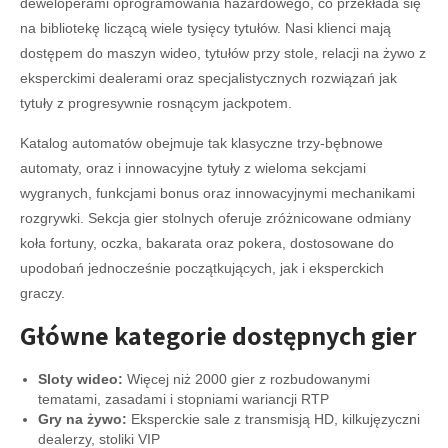
deweloperami oprogramowania hazardowego, co przekłada się
na bibliotekę liczącą wiele tysięcy tytułów. Nasi klienci mają
dostępem do maszyn wideo, tytułów przy stole, relacji na żywo z
eksperckimi dealerami oraz specjalistycznych rozwiązań jak
tytuły z progresywnie rosnącym jackpotem.
Katalog automatów obejmuje tak klasyczne trzy-bębnowe
automaty, oraz i innowacyjne tytuły z wieloma sekcjami
wygranych, funkcjami bonus oraz innowacyjnymi mechanikami
rozgrywki. Sekcja gier stolnych oferuje zróżnicowane odmiany
koła fortuny, oczka, bakarata oraz pokera, dostosowane do
upodobań jednocześnie początkujących, jak i eksperckich
graczy.
Główne kategorie dostępnych gier
Sloty wideo:
Więcej niż 2000 gier z rozbudowanymi
tematami, zasadami i stopniami wariancji RTP
Gry na żywo:
Eksperckie sale z transmisją HD, kilkujęzyczni
dealerzy, stoliki VIP