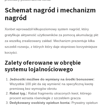
Schemat nagród i mechanizm
nagród
Xonbet wprowadził kilkupoziomowy system nagród, który
gratyfikuje aktywność użytkowników za pomocą akumulację pkt
za wszelką zrealizowany zakład. Mechanizm prezentuje kilka
szczebli rozwoju, z których który daje stopniowo korzystniejsze
korzyści.
Zalety oferowane w obrębie
systemu lojalnościowego
Jednostki możliwe do wymiany na środki bonusowe:
Wszystkie 100 pkt da się wymienić na specyficzną kwotę
premiową bez wymogów obrotu
Rabat tyg.:
Rabat fragmentu utraconych kwot, którego
procent wzrasta równolegle z szczeblem gracza
Dedykowany osobisty opiekun konta:
Prywatny opiekun