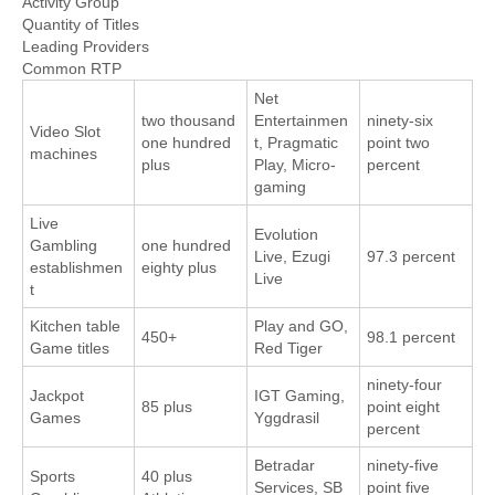
Activity Group
Quantity of Titles
Leading Providers
Common RTP
Net
two thousand
Entertainmen
ninety-six
Video Slot
one hundred
t, Pragmatic
point two
machines
plus
Play, Micro-
percent
gaming
Live
Evolution
Gambling
one hundred
Live, Ezugi
97.3 percent
establishmen
eighty plus
Live
t
Kitchen table
Play and GO,
450+
98.1 percent
Game titles
Red Tiger
ninety-four
Jackpot
IGT Gaming,
85 plus
point eight
Games
Yggdrasil
percent
Betradar
ninety-five
Sports
40 plus
Services, SB
point five