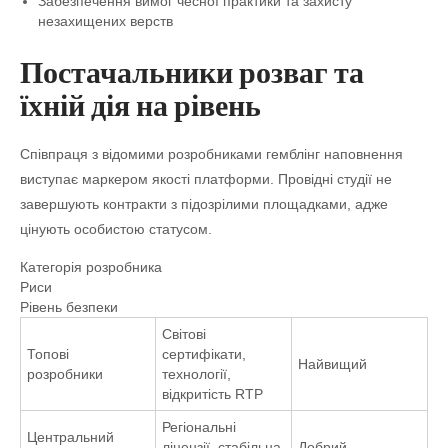
Забезпечення вимог чесної практики та захисту
незахищених верств
Постачальники розваг та
їхній дія на рівень
Співпраця з відомими розробниками гемблінг наповнення
виступає маркером якості платформи. Провідні студії не
завершують контракти з підозрілими площадками, адже
цінують особистою статусом.
Категорія розробника
Риси
Рівень безпеки
Світові
Топові
сертифікати,
Найвищий
розробники
технології,
відкритість RTP
Регіональні
Центральний
ліцензії, стабільна
Добрий