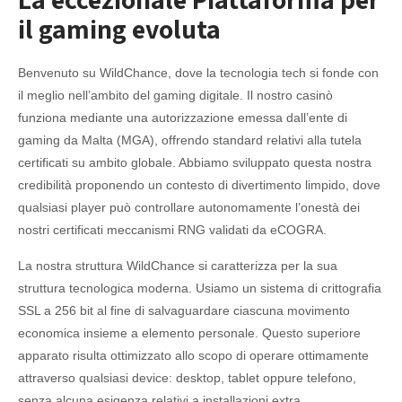
il gaming evoluta
Benvenuto su WildChance, dove la tecnologia tech si fonde con
il meglio nell’ambito del gaming digitale. Il nostro casinò
funziona mediante una autorizzazione emessa dall’ente di
gaming da Malta (MGA), offrendo standard relativi alla tutela
certificati su ambito globale. Abbiamo sviluppato questa nostra
credibilità proponendo un contesto di divertimento limpido, dove
qualsiasi player può controllare autonomamente l’onestà dei
nostri certificati meccanismi RNG validati da eCOGRA.
La nostra struttura WildChance si caratterizza per la sua
struttura tecnologica moderna. Usiamo un sistema di crittografia
SSL a 256 bit al fine di salvaguardare ciascuna movimento
economica insieme a elemento personale. Questo superiore
apparato risulta ottimizzato allo scopo di operare ottimamente
attraverso qualsiasi device: desktop, tablet oppure telefono,
senza alcuna esigenza relativi a installazioni extra.