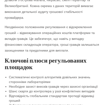
дозволи з острова Мальта, Кюрасао, скелі Гібралтар та
Великобританії. Кожна окрема з даних територій вимагає
виконання детальної аудиту грошової стабільності
провайдера.
Неодмінною положенням регулювання є відокремлення
грошей – відмежування операційних коштів платформи та
вкладів гравців. Це забезпечує, що навіть у випадку
фінансових складнощів оператора, гроші гравців залишаться
захищеними та придатними для виплати.
Ключові плюси регульованих
площадок
Систематичні контролі алгоритмів довільних значень
сторонніми лабораторіями
Необхідне захист внесків гравців через захисні організації
Шанс скарги до контролера у разі конфліктних випадків
Відповідність глобальним стандартам протидії відмивці
грошей