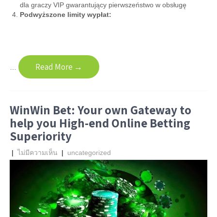
dla graczy VIP gwarantujący pierwszeństwo w obsługę
Podwyższone limity wypłat:
Read More →
…
WinWin Bet: Your own Gateway to
help you High-end Online Betting
Superiority
|
ไม่มีความเห็น
|
uncategorized