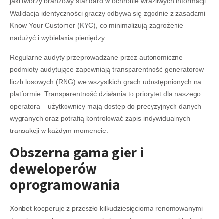
jaki tworzy branżowy standard w ochronie wrażliwych informacji.
Walidacja identyczności graczy odbywa się zgodnie z zasadami
Know Your Customer (KYC), co minimalizują zagrożenie
nadużyć i wybielania pieniędzy.
Regularne audyty przeprowadzane przez autonomiczne
podmioty audytujące zapewniają transparentność generatorów
liczb losowych (RNG) we wszystkich grach udostępnionych na
platformie. Transparentność działania to priorytet dla naszego
operatora – użytkownicy mają dostęp do precyzyjnych danych
wygranych oraz potrafią kontrolować zapis indywidualnych
transakcji w każdym momencie.
Obszerna gama gier i
deweloperów
oprogramowania
Xonbet kooperuje z przeszło kilkudziesięcioma renomowanymi