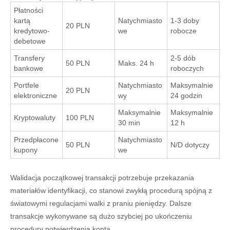
Płatności
kartą
Natychmiasto
1-3 doby
20 PLN
kredytowo-
we
robocze
debetowe
Transfery
2-5 dób
50 PLN
Maks. 24 h
bankowe
roboczych
Portfele
Natychmiasto
Maksymalnie
20 PLN
elektroniczne
wy
24 godzin
Maksymalnie
Maksymalnie
Kryptowaluty
100 PLN
30 min
12 h
Przedpłacone
Natychmiasto
50 PLN
N/D dotyczy
kupony
we
Walidacja początkowej transakcji potrzebuje przekazania
materiałów identyfikacji, co stanowi zwykłą procedurą spójną z
światowymi regulacjami walki z praniu pieniędzy. Dalsze
transakcje wykonywane są dużo szybciej po ukończeniu
procedury potwierdzenia konta.