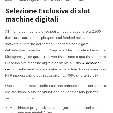
Selezione Esclusiva di slot
machine digitali
All’interno del nostro elenco potrai trovare superiore a 2.500
titoli curati attraverso i più qualificati fornitori nel campo del
software all’interno del campo. Operiamo con giganti
dell’industria come NetEnt, Pragmatic Play, Evolution Gaming e
Microgaming per garantire diversità insieme a qualità superiore.
Ciascuna slot machine digitale esistente sul sito
wildchance
casinò
risulta verificata accuratamente al fine di assicurare tassi
RTP interessanti le quali spaziano tra il 96% sino al 98.5%.
Queste nostre macchinette risultano ordinate in sezioni semplici
che facilitano la tua individuazione dell’ideale titolo perfetto
secondo ogni gusto:
Macchinette progressivi dotate di jackpot da milioni che
crescono con modalità live