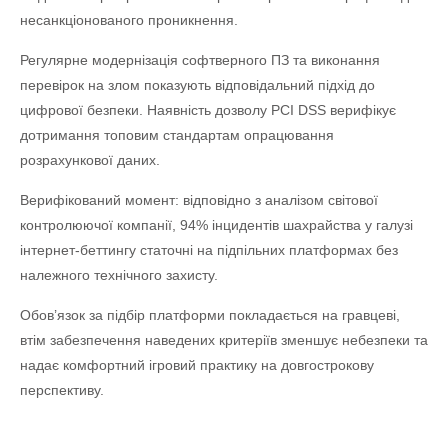
несанкціонованого проникнення.
Регулярне модернізація софтверного ПЗ та виконання
перевірок на злом показують відповідальний підхід до
цифрової безпеки. Наявність дозволу PCI DSS верифікує
дотримання топовим стандартам опрацювання
розрахункової даних.
Верифікований момент: відповідно з аналізом світової
контролюючої компанії, 94% інцидентів шахрайства у галузі
інтернет-беттингу статочні на підпільних платформах без
належного технічного захисту.
Обов’язок за підбір платформи покладається на гравцеві,
втім забезпечення наведених критеріїв зменшує небезпеки та
надає комфортний ігровий практику на довгострокову
перспективу.