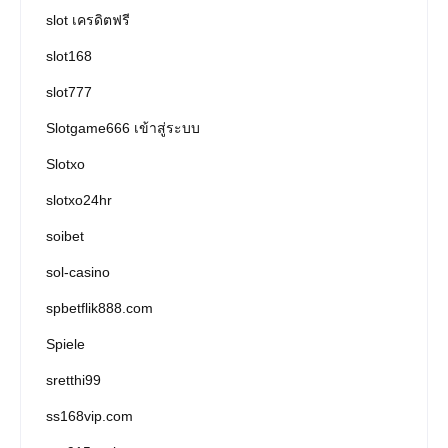
slot เครดิตฟรี
slot168
slot777
Slotgame666 เข้าสู่ระบบ
Slotxo
slotxo24hr
soibet
sol-casino
spbetflik888.com
Spiele
sretthi99
ss168vip.com