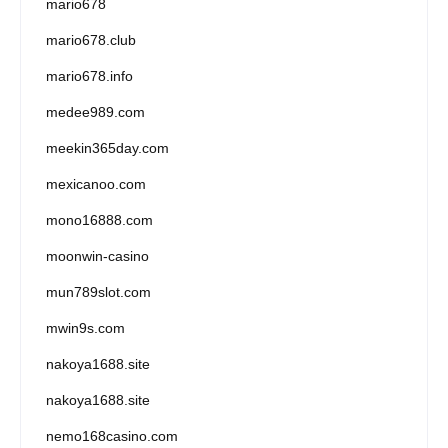
mario678
mario678.club
mario678.info
medee989.com
meekin365day.com
mexicanoo.com
mono16888.com
moonwin-casino
mun789slot.com
mwin9s.com
nakoya1688.site
nakoya1688.site
nemo168casino.com