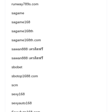
runway789s.com
sagame
sagame168
sagame168th
sagame168th.com
sawan888 เครดิตฟรี
sawan888 เครดิตฟรี
sbobet
sbotop1688.com
scm
sexy168
sexyauto168
SexyAuto168.com