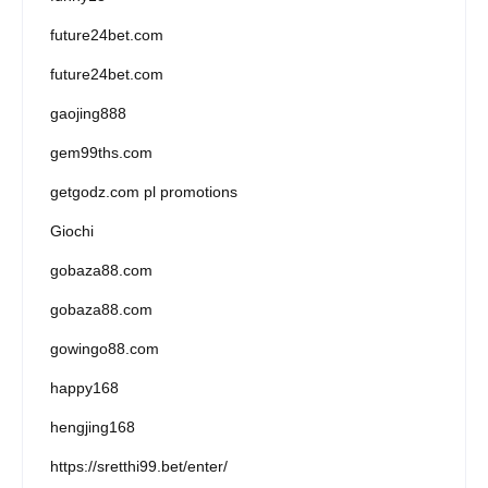
future24bet.com
future24bet.com
gaojing888
gem99ths.com
getgodz.com pl promotions
Giochi
gobaza88.com
gobaza88.com
gowingo88.com
happy168
hengjing168
https://sretthi99.bet/enter/