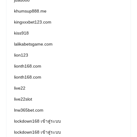
khumsup888.me
kingxxxbet123.com
kiss918
lalikabetsgame.com
lion123
lionth168.com
lionth168.com
live22
live22slot
lnw365bet.com
lockdown168 เข้าสู่ระบบ
lockdown168 เข้าสู่ระบบ