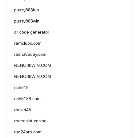
pussy888fun
pussy888win
qr code generator
ramclubx.com
rasri365day.com
RENO88WIN.COM
RENO88WIN.COM
rich818
rich8188.com
rocket45
rodeoslot-casino
run24pro.com