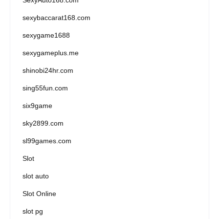
sexybaccarat168.com
sexygame1688
sexygameplus.me
shinobi24hr.com
sing55fun.com
six9game
sky2899.com
sl99games.com
Slot
slot auto
Slot Online
slot pg