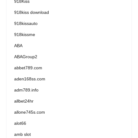
918Kiss
918kiss download
918kissauto
918kissme
ABA
ABAGroup2
abbet789.com
aden168ss.com
adm789.info
allbet24hr
allone745s.com
alot66
amb slot