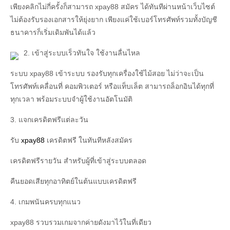
เพียงคลิกไม่กี่ครั้งก็สามารถ xpay88 สมัคร ได้ทันทีผ่านหน้าเว็บไซต์
ไม่ต้องรับรองเอกสารให้ยุ่งยาก เพียงแค่ใช้เบอร์โทรศัพท์รวมทั้งบัญชี
ธนาคารก็เริ่มเดิมพันได้แล้ว
2. เข้าสู่ระบบเร็วทันใจ ใช้งานลื่นไหล
ระบบ xpay88 เข้าระบบ รองรับทุกเครื่องใช้ไม้สอย ไม่ว่าจะเป็น
โทรศัพท์เคลื่อนที่ คอมพิวเตอร์ หรือแท็บเล็ต สามารถล็อกอินได้ทุกที่
ทุกเวลา พร้อมระบบจำผู้ใช้งานอัตโนมัติ
3. แจกเครดิตฟรีแต่ละวัน
รับ
xpay88
เครดิตฟรี ในทันทีหลังสมัคร
เครดิตฟรีรายวัน สำหรับผู้ที่เข้าสู่ระบบตลอด
คืนยอดเสียทุกอาทิตย์ในต้นแบบเครดิตฟรี
4. เกมพนันครบทุกแนว
xpay88 รวบรวมเกมจากค่ายดังมาไว้ในที่เดียว