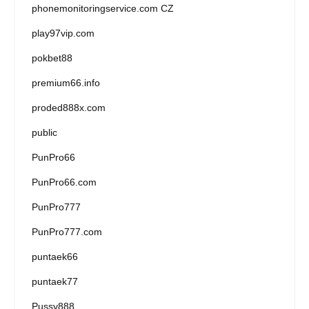
phonemonitoringservice.com CZ
play97vip.com
pokbet88
premium66.info
proded888x.com
public
PunPro66
PunPro66.com
PunPro777
PunPro777.com
puntaek66
puntaek77
Pussy888