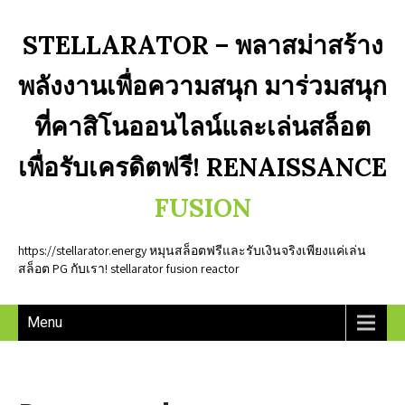
STELLARATOR – พลาสม่าสร้าง
พลังงานเพื่อความสนุก มาร่วมสนุก
ที่คาสิโนออนไลน์และเล่นสล็อต
เพื่อรับเครดิตฟรี! RENAISSANCE
FUSION
https://stellarator.energy หมุนสล็อตฟรีและรับเงินจริงเพียงแค่เล่น
สล็อต PG กับเรา! stellarator fusion reactor
Menu