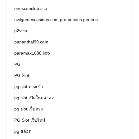
onesiamclub.site
owlgamescasinos.com promotions generic
p2vvip
pananthai99.com
paramax1688.info
PG
PG Slot
pg slot ทางเข้า
pg slot เปิดใหม่ล่าสุด
pg slot เว็บตรง
PG Slot เว็บใหม่
pg สล็อต