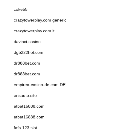
coke55
crazytowerplay.com generic
crazytowerplay.com it
davinci-casino
dgb222hot.com
dr888bet.com
dr888bet.com
empirea-casino-de.com DE
erisauto.site
etbet16888.com
etbet16888.com
fafa 123 slot