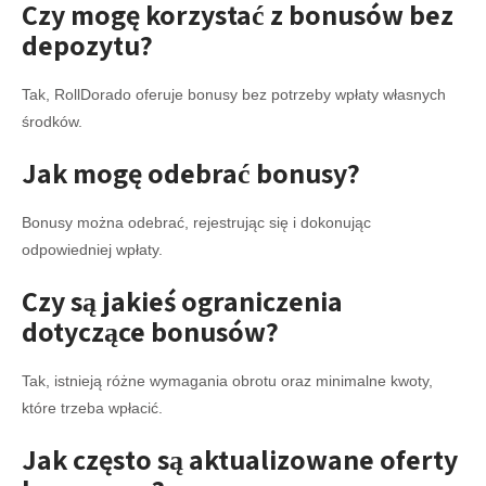
Czy mogę korzystać z bonusów bez
depozytu?
Tak, RollDorado oferuje bonusy bez potrzeby wpłaty własnych
środków.
Jak mogę odebrać bonusy?
Bonusy można odebrać, rejestrując się i dokonując
odpowiedniej wpłaty.
Czy są jakieś ograniczenia
dotyczące bonusów?
Tak, istnieją różne wymagania obrotu oraz minimalne kwoty,
które trzeba wpłacić.
Jak często są aktualizowane oferty