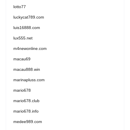
lotto77
luckycat789.com
luis16888.com
lux555.net
m4newonline.com
macau69
macau888.win
marinapluss.com
mario678
mario678.club
mario678.info
medee989.com