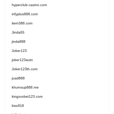
hyperclub-casino.com
infyplus888.com
item388.com
Jinda55
jinda888
Joker123
joker123auto
Joker123th.com
juad888
khumsup888.me
kingxxxbet123.com
kiss918