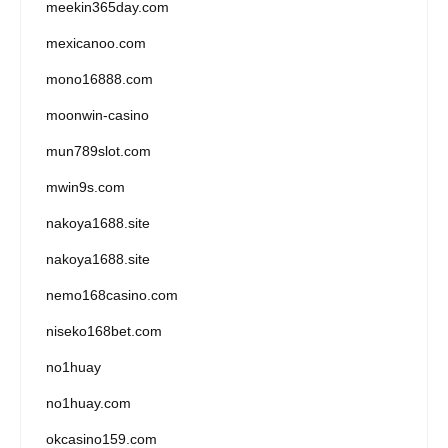
meekin365day.com
mexicanoo.com
mono16888.com
moonwin-casino
mun789slot.com
mwin9s.com
nakoya1688.site
nakoya1688.site
nemo168casino.com
niseko168bet.com
no1huay
no1huay.com
okcasino159.com