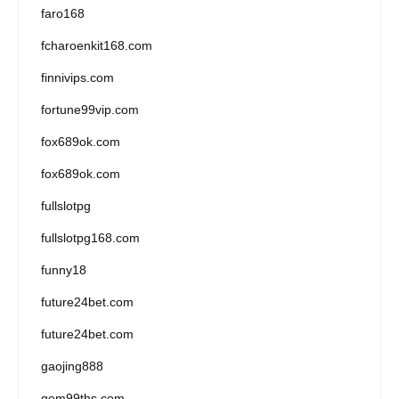
faro168
fcharoenkit168.com
finnivips.com
fortune99vip.com
fox689ok.com
fox689ok.com
fullslotpg
fullslotpg168.com
funny18
future24bet.com
future24bet.com
gaojing888
gem99ths.com