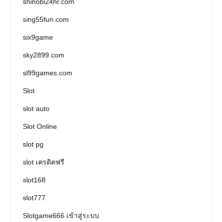
shinobi24hr.com
sing55fun.com
six9game
sky2899.com
sl99games.com
Slot
slot auto
Slot Online
slot pg
slot เครดิตฟรี
slot168
slot777
Slotgame666 เข้าสู่ระบบ