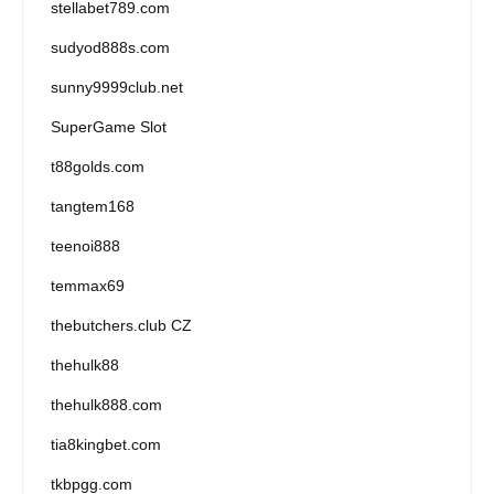
stellabet789.com
sudyod888s.com
sunny9999club.net
SuperGame Slot
t88golds.com
tangtem168
teenoi888
temmax69
thebutchers.club CZ
thehulk88
thehulk888.com
tia8kingbet.com
tkbpgg.com