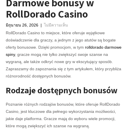
Darmowe bonusy w
RollDorado Casino
มิถุนายน 26, 2026
|
ไม่มีความเห็น
RollDorado Casino to miejsce, które oferuje wyjątkowe
doświadczenie dla graczy, a jednym z jego atutów są bogate
oferty bonusowe. Dzięki promocjom, w tym
rolldorado darmowe
spiny
, gracze mogą nie tylko zwiększyć swoje szanse na
wygraną, ale także odkryć nowe gry w ekscytujący sposób.
Zapraszamy do zapoznania się z tym artykułem, który przybliża
różnorodność dostępnych bonusów.
Rodzaje dostępnych bonusów
Poznanie różnych rodzajów bonusów, które oferuje RollDorado
Casino, jest kluczowe dla pełnego wykorzystania możliwości,
jakie daje platforma. Gracze mają do wyboru wiele promocji,
które mogą zwiększyć ich szanse na wygraną.