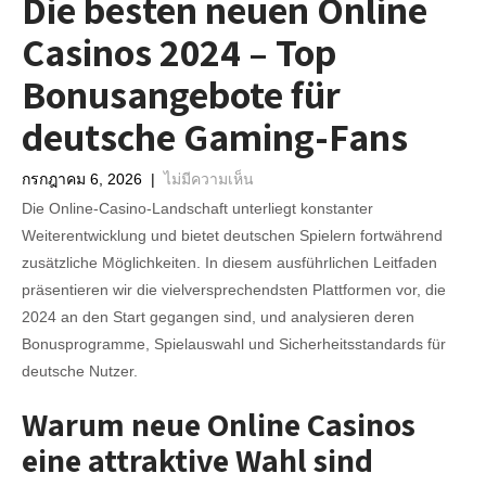
Die besten neuen Online
Casinos 2024 – Top
Bonusangebote für
deutsche Gaming-Fans
กรกฎาคม 6, 2026
|
ไม่มีความเห็น
Die Online-Casino-Landschaft unterliegt konstanter
Weiterentwicklung und bietet deutschen Spielern fortwährend
zusätzliche Möglichkeiten. In diesem ausführlichen Leitfaden
präsentieren wir die vielversprechendsten Plattformen vor, die
2024 an den Start gegangen sind, und analysieren deren
Bonusprogramme, Spielauswahl und Sicherheitsstandards für
deutsche Nutzer.
Warum neue Online Casinos
eine attraktive Wahl sind