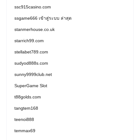
ssc915casino.com
ssgame666 เข้าสู่ระบบ ล่าสุด
stanmerhouse.co.uk
starrich99.com
stellabet789.com
sudyod888s.com
sunny9999club.net
SuperGame Slot
t88golds.com
tangtem168
teenoi888
temmax69