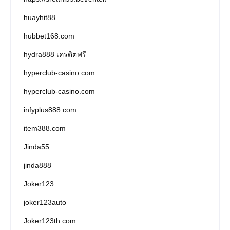
huayhit88
hubbet168.com
hydra888 เครดิตฟรี
hyperclub-casino.com
hyperclub-casino.com
infyplus888.com
item388.com
Jinda55
jinda888
Joker123
joker123auto
Joker123th.com