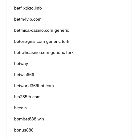
betflixtikto.info
betm4vip.com
betmica-casino.com generic
betorizgiris.com generic turk
betrallicasino.com generic turk
betway
betwin666
betworld369hot.com
bio285th.com
bitcoin
bombet888.win
bonus888