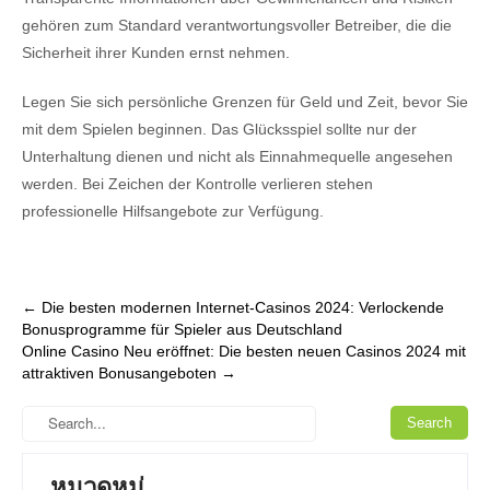
gehören zum Standard verantwortungsvoller Betreiber, die die
Sicherheit ihrer Kunden ernst nehmen.
Legen Sie sich persönliche Grenzen für Geld und Zeit, bevor Sie
mit dem Spielen beginnen. Das Glücksspiel sollte nur der
Unterhaltung dienen und nicht als Einnahmequelle angesehen
werden. Bei Zeichen der Kontrolle verlieren stehen
professionelle Hilfsangebote zur Verfügung.
Post
←
Die besten modernen Internet-Casinos 2024: Verlockende
Bonusprogramme für Spieler aus Deutschland
navigation
Online Casino Neu eröffnet: Die besten neuen Casinos 2024 mit
attraktiven Bonusangeboten
→
หมวดหมู่