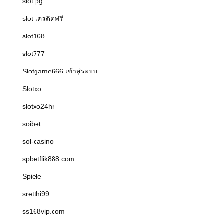
slot pg
slot เครดิตฟรี
slot168
slot777
Slotgame666 เข้าสู่ระบบ
Slotxo
slotxo24hr
soibet
sol-casino
spbetflik888.com
Spiele
sretthi99
ss168vip.com