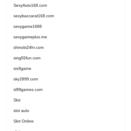
SexyAuto168.com
sexybaccarat168.com
sexygame1688
sexygameplus.me
shinobi24hr.com
sing55fun.com
six9game
sky2899.com
sl99games.com
Slot
slot auto
Slot Online