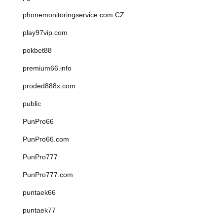
phonemonitoringservice.com CZ
play97vip.com
pokbet88
premium66.info
proded888x.com
public
PunPro66
PunPro66.com
PunPro777
PunPro777.com
puntaek66
puntaek77