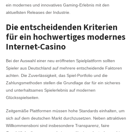
ein modernes und innovatives Gaming-Erlebnis mit den
aktuellsten Releases der Industrie.
Die entscheidenden Kriterien
für ein hochwertiges modernes
Internet-Casino
Bei der Auswahl einer neu eröffneten Spielplattform sollten
Spieler aus Deutschland auf mehrere entscheidende Faktoren
achten. Die Zuverlässigkeit, das Spiel-Portfolio und die
Zahlungsmethoden stellen die Grundlage dar für ein sicheres
und unterhaltsames Spielerlebnis auf modernen
Glücksspielseiten.
Zeitgemäße Plattformen müssen hohe Standards einhalten, um
sich auf dem deutschen Markt durchzusetzen. Neben attraktiven
Willkommensboni sind insbesondere Transparenz, faire