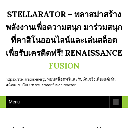
STELLARATOR – พลาสม่าสร้าง
พลังงานเพื่อความสนุก มาร่วมสนุก
ที่คาสิโนออนไลน์และเล่นสล็อต
เพื่อรับเครดิตฟรี! RENAISSANCE
FUSION
https://stellarator.energy หมุนสล็อตฟรีและรับเงินจริงเพียงแค่เล่น
สล็อต PG กับเรา! stellarator fusion reactor
Menu