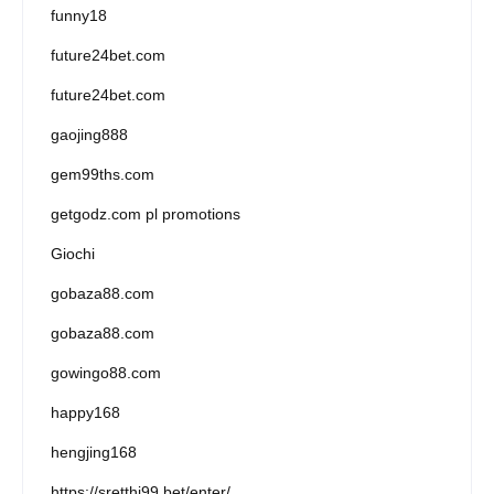
funny18
future24bet.com
future24bet.com
gaojing888
gem99ths.com
getgodz.com pl promotions
Giochi
gobaza88.com
gobaza88.com
gowingo88.com
happy168
hengjing168
https://sretthi99.bet/enter/