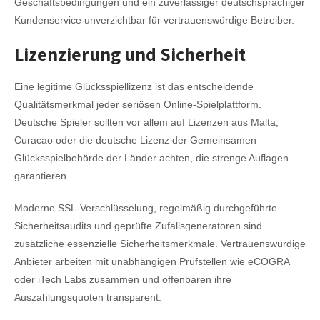
Geschäftsbedingungen und ein zuverlässiger deutschsprachiger
Kundenservice unverzichtbar für vertrauenswürdige Betreiber.
Lizenzierung und Sicherheit
Eine legitime Glücksspiellizenz ist das entscheidende
Qualitätsmerkmal jeder seriösen Online-Spielplattform.
Deutsche Spieler sollten vor allem auf Lizenzen aus Malta,
Curacao oder die deutsche Lizenz der Gemeinsamen
Glücksspielbehörde der Länder achten, die strenge Auflagen
garantieren.
Moderne SSL-Verschlüsselung, regelmäßig durchgeführte
Sicherheitsaudits und geprüfte Zufallsgeneratoren sind
zusätzliche essenzielle Sicherheitsmerkmale. Vertrauenswürdige
Anbieter arbeiten mit unabhängigen Prüfstellen wie eCOGRA
oder iTech Labs zusammen und offenbaren ihre
Auszahlungsquoten transparent.