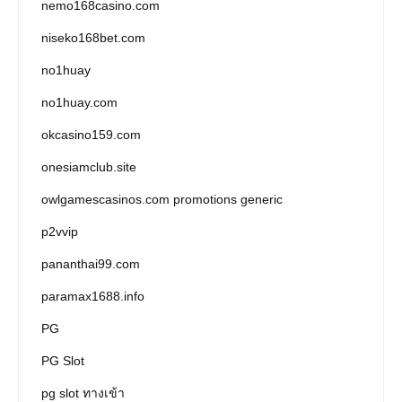
nemo168casino.com
niseko168bet.com
no1huay
no1huay.com
okcasino159.com
onesiamclub.site
owlgamescasinos.com promotions generic
p2vvip
pananthai99.com
paramax1688.info
PG
PG Slot
pg slot ทางเข้า