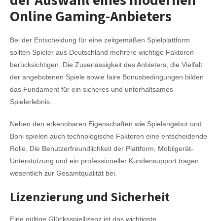
Online Gaming-Anbieters
Bei der Entscheidung für eine zeitgemäßen Spielplattform
sollten Spieler aus Deutschland mehrere wichtige Faktoren
berücksichtigen. Die Zuverlässigkeit des Anbieters, die Vielfalt
der angebotenen Spiele sowie faire Bonusbedingungen bilden
das Fundament für ein sicheres und unterhaltsames
Spielerlebnis.
Neben den erkennbaren Eigenschaften wie Spielangebot und
Boni spielen auch technologische Faktoren eine entscheidende
Rolle. Die Benutzerfreundlichkeit der Plattform, Mobilgerät-
Unterstützung und ein professioneller Kundensupport tragen
wesentlich zur Gesamtqualität bei.
Lizenzierung und Sicherheit
Eine gültige Glücksspiellizenz ist das wichtigste