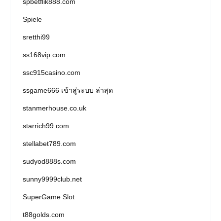
spbetflik888.com
Spiele
sretthi99
ss168vip.com
ssc915casino.com
ssgame666 เข้าสู่ระบบ ล่าสุด
stanmerhouse.co.uk
starrich99.com
stellabet789.com
sudyod888s.com
sunny9999club.net
SuperGame Slot
t88golds.com