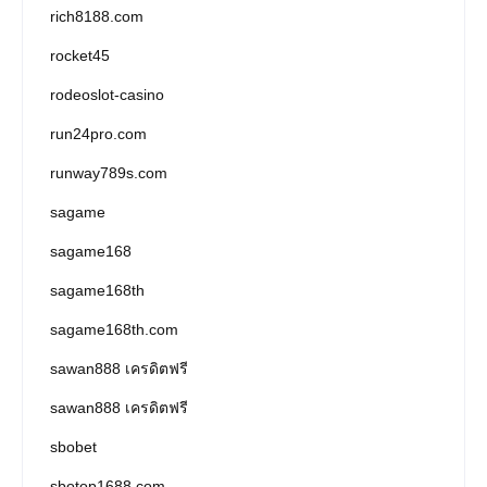
rich8188.com
rocket45
rodeoslot-casino
run24pro.com
runway789s.com
sagame
sagame168
sagame168th
sagame168th.com
sawan888 เครดิตฟรี
sawan888 เครดิตฟรี
sbobet
sbotop1688.com