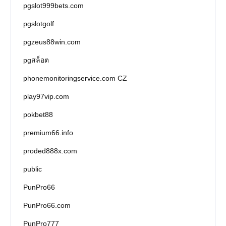
pgslot999bets.com
pgslotgolf
pgzeus88win.com
pgสล็อต
phonemonitoringservice.com CZ
play97vip.com
pokbet88
premium66.info
proded888x.com
public
PunPro66
PunPro66.com
PunPro777