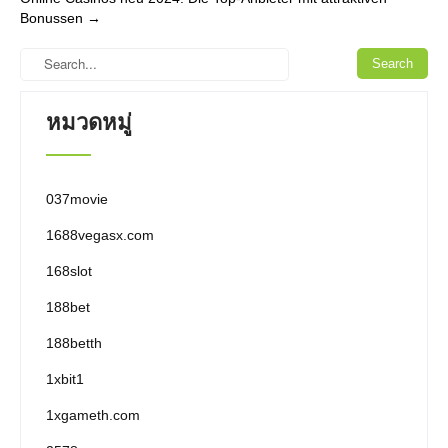
navigation
Bonussen
→
หมวดหมู่
037movie
1688vegasx.com
168slot
188bet
188betth
1xbit1
1xgameth.com