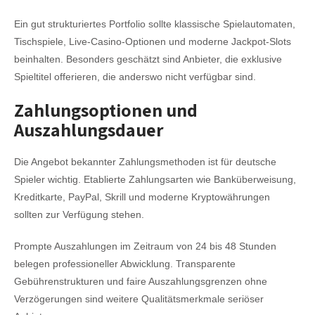
Ein gut strukturiertes Portfolio sollte klassische Spielautomaten,
Tischspiele, Live-Casino-Optionen und moderne Jackpot-Slots
beinhalten. Besonders geschätzt sind Anbieter, die exklusive
Spieltitel offerieren, die anderswo nicht verfügbar sind.
Zahlungsoptionen und
Auszahlungsdauer
Die Angebot bekannter Zahlungsmethoden ist für deutsche
Spieler wichtig. Etablierte Zahlungsarten wie Banküberweisung,
Kreditkarte, PayPal, Skrill und moderne Kryptowährungen
sollten zur Verfügung stehen.
Prompte Auszahlungen im Zeitraum von 24 bis 48 Stunden
belegen professioneller Abwicklung. Transparente
Gebührenstrukturen und faire Auszahlungsgrenzen ohne
Verzögerungen sind weitere Qualitätsmerkmale seriöser