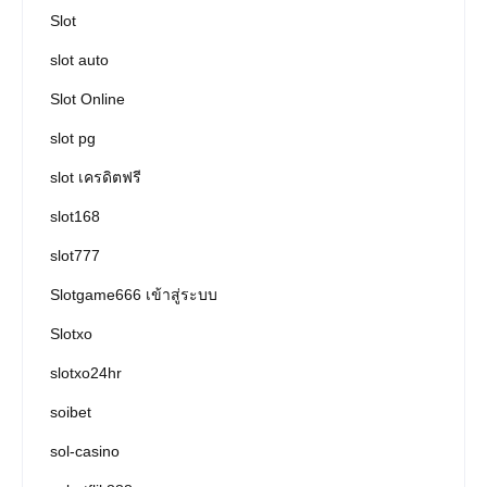
Slot
slot auto
Slot Online
slot pg
slot เครดิตฟรี
slot168
slot777
Slotgame666 เข้าสู่ระบบ
Slotxo
slotxo24hr
soibet
sol-casino