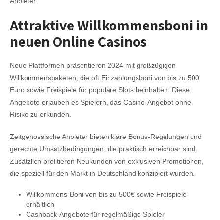
Anbieter.
Attraktive Willkommensboni in
neuen Online Casinos
Neue Plattformen präsentieren 2024 mit großzügigen
Willkommenspaketen, die oft Einzahlungsboni von bis zu 500
Euro sowie Freispiele für populäre Slots beinhalten. Diese
Angebote erlauben es Spielern, das Casino-Angebot ohne
Risiko zu erkunden.
Zeitgenössische Anbieter bieten klare Bonus-Regelungen und
gerechte Umsatzbedingungen, die praktisch erreichbar sind.
Zusätzlich profitieren Neukunden von exklusiven Promotionen,
die speziell für den Markt in Deutschland konzipiert wurden.
Willkommens-Boni von bis zu 500€ sowie Freispiele
erhältlich
Cashback-Angebote für regelmäßige Spieler