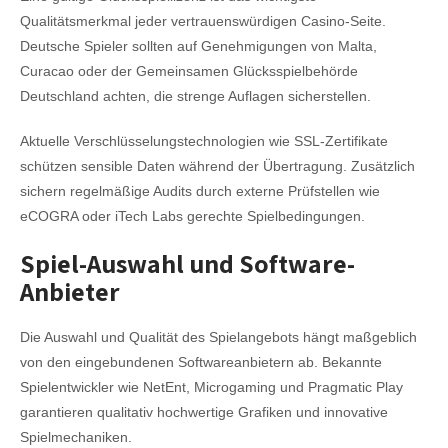
Qualitätsmerkmal jeder vertrauenswürdigen Casino-Seite.
Deutsche Spieler sollten auf Genehmigungen von Malta,
Curacao oder der Gemeinsamen Glücksspielbehörde
Deutschland achten, die strenge Auflagen sicherstellen.
Aktuelle Verschlüsselungstechnologien wie SSL-Zertifikate
schützen sensible Daten während der Übertragung. Zusätzlich
sichern regelmäßige Audits durch externe Prüfstellen wie
eCOGRA oder iTech Labs gerechte Spielbedingungen.
Spiel-Auswahl und Software-
Anbieter
Die Auswahl und Qualität des Spielangebots hängt maßgeblich
von den eingebundenen Softwareanbietern ab. Bekannte
Spielentwickler wie NetEnt, Microgaming und Pragmatic Play
garantieren qualitativ hochwertige Grafiken und innovative
Spielmechaniken.