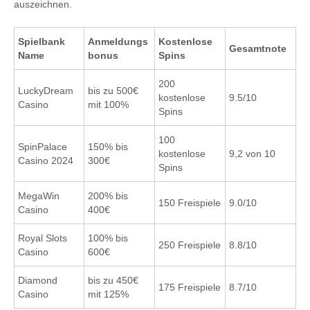
auszeichnen.
Spielbank
Anmeldungs
Kostenlose
Gesamtnote
Name
bonus
Spins
200
LuckyDream
bis zu 500€
kostenlose
9.5/10
Casino
mit 100%
Spins
100
SpinPalace
150% bis
kostenlose
9,2 von 10
Casino 2024
300€
Spins
MegaWin
200% bis
150 Freispiele
9.0/10
Casino
400€
Royal Slots
100% bis
250 Freispiele
8.8/10
Casino
600€
Diamond
bis zu 450€
175 Freispiele
8.7/10
Casino
mit 125%