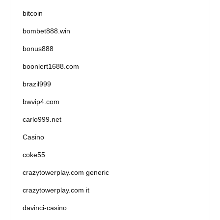
bitcoin
bombet888.win
bonus888
boonlert1688.com
brazil999
bwvip4.com
carlo999.net
Casino
coke55
crazytowerplay.com generic
crazytowerplay.com it
davinci-casino