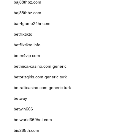
baj88thbz.com
baj88thbz.com
bar4game24hr.com
betflixtikto
betflixtikto.info
betm4vip.com
betmica-casino.com generic
betorizgiris.com generic turk
betrallicasino.com generic turk
betway
betwin666
betworld369hot.com
bio285th.com