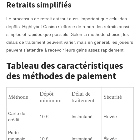
Retraits simplifiés
Le processus de retrait est tout aussi important que celui des
dépôts. Highflybet Casino s’efforce de rendre les retraits aussi
simples et rapides que possible. Selon la méthode choisie, les
délais de traitement peuvent varier, mais en général, les joueurs
peuvent s’attendre à recevoir leurs gains assez rapidement.
Tableau des caractéristiques
des méthodes de paiement
Dépôt
Délai de
Méthode
Sécurité
minimum
traitement
Carte de
10 €
Instantané
Élevée
crédit
Porte-
monnaie
10 €
Instantané
Élevée