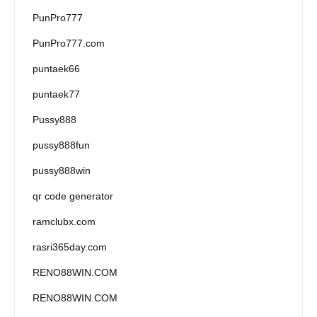
PunPro777
PunPro777.com
puntaek66
puntaek77
Pussy888
pussy888fun
pussy888win
qr code generator
ramclubx.com
rasri365day.com
RENO88WIN.COM
RENO88WIN.COM