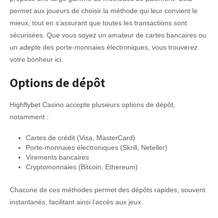
permet aux joueurs de choisir la méthode qui leur convient le
mieux, tout en s’assurant que toutes les transactions sont
sécurisées. Que vous soyez un amateur de cartes bancaires ou
un adepte des porte-monnaies électroniques, vous trouverez
votre bonheur ici.
Options de dépôt
Highflybet Casino accepte plusieurs options de dépôt,
notamment :
Cartes de crédit (Visa, MasterCard)
Porte-monnaies électroniques (Skrill, Neteller)
Virements bancaires
Cryptomonnaies (Bitcoin, Ethereum)
Chacune de ces méthodes permet des dépôts rapides, souvent
instantanés, facilitant ainsi l’accès aux jeux.