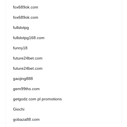
fox689ok.com
fox689ok.com
fullslotpg
fullslotpg168.com
funny18
future24bet.com
future24bet.com
gaojing888
gem99ths.com
getgodz.com pl promotions
Giochi
gobaza88.com