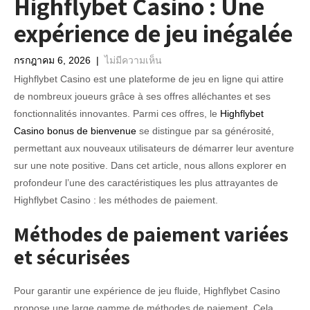
Highflybet Casino : Une
expérience de jeu inégalée
กรกฎาคม 6, 2026
|
ไม่มีความเห็น
Highflybet Casino est une plateforme de jeu en ligne qui attire
de nombreux joueurs grâce à ses offres alléchantes et ses
fonctionnalités innovantes. Parmi ces offres, le
Highflybet
Casino bonus de bienvenue
se distingue par sa générosité,
permettant aux nouveaux utilisateurs de démarrer leur aventure
sur une note positive. Dans cet article, nous allons explorer en
profondeur l’une des caractéristiques les plus attrayantes de
Highflybet Casino : les méthodes de paiement.
Méthodes de paiement variées
et sécurisées
Pour garantir une expérience de jeu fluide, Highflybet Casino
propose une large gamme de méthodes de paiement. Cela