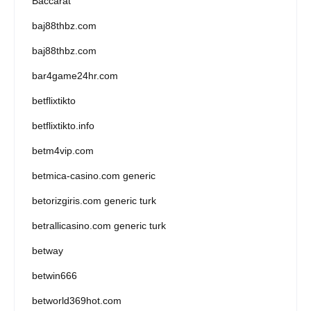
Baccarat
baj88thbz.com
baj88thbz.com
bar4game24hr.com
betflixtikto
betflixtikto.info
betm4vip.com
betmica-casino.com generic
betorizgiris.com generic turk
betrallicasino.com generic turk
betway
betwin666
betworld369hot.com