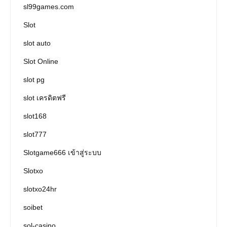
sl99games.com
Slot
slot auto
Slot Online
slot pg
slot เครดิตฟรี
slot168
slot777
Slotgame666 เข้าสู่ระบบ
Slotxo
slotxo24hr
soibet
sol-casino