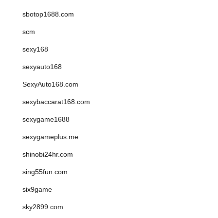
sbotop1688.com
scm
sexy168
sexyauto168
SexyAuto168.com
sexybaccarat168.com
sexygame1688
sexygameplus.me
shinobi24hr.com
sing55fun.com
six9game
sky2899.com