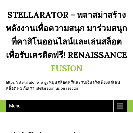
STELLARATOR – พลาสม่าสร้าง
พลังงานเพื่อความสนุก มาร่วมสนุก
ที่คาสิโนออนไลน์และเล่นสล็อต
เพื่อรับเครดิตฟรี! RENAISSANCE
FUSION
https://stellarator.energy หมุนสล็อตฟรีและรับเงินจริงเพียงแค่เล่น
สล็อต PG กับเรา! stellarator fusion reactor
Menu