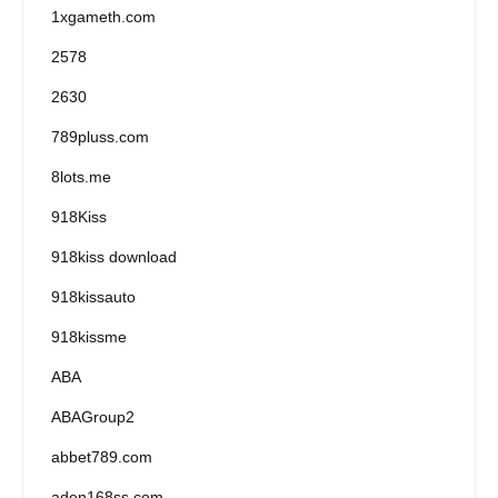
1xgameth.com
2578
2630
789pluss.com
8lots.me
918Kiss
918kiss download
918kissauto
918kissme
ABA
ABAGroup2
abbet789.com
aden168ss.com