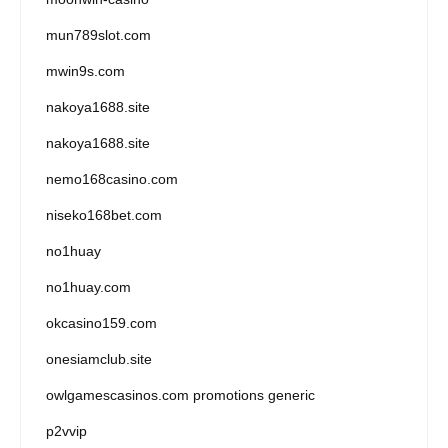
mun789slot.com
mwin9s.com
nakoya1688.site
nakoya1688.site
nemo168casino.com
niseko168bet.com
no1huay
no1huay.com
okcasino159.com
onesiamclub.site
owlgamescasinos.com promotions generic
p2vvip