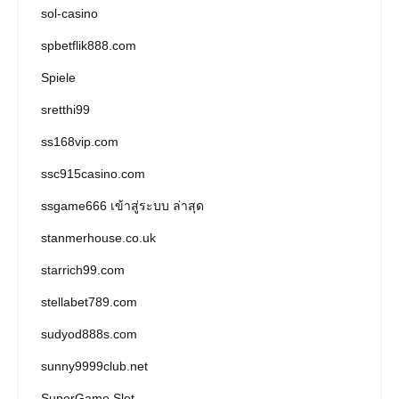
sol-casino
spbetflik888.com
Spiele
sretthi99
ss168vip.com
ssc915casino.com
ssgame666 เข้าสู่ระบบ ล่าสุด
stanmerhouse.co.uk
starrich99.com
stellabet789.com
sudyod888s.com
sunny9999club.net
SuperGame Slot