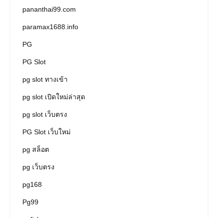
pananthai99.com
paramax1688.info
PG
PG Slot
pg slot ทางเข้า
pg slot เปิดใหม่ล่าสุด
pg slot เว็บตรง
PG Slot เว็บใหม่
pg สล็อต
pg เว็บตรง
pg168
Pg99