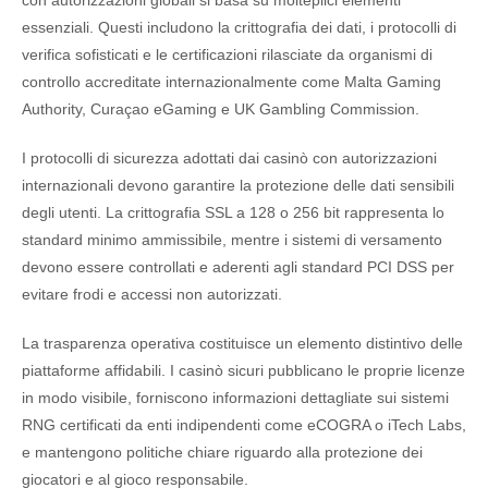
con autorizzazioni globali si basa su molteplici elementi
essenziali. Questi includono la crittografia dei dati, i protocolli di
verifica sofisticati e le certificazioni rilasciate da organismi di
controllo accreditate internazionalmente come Malta Gaming
Authority, Curaçao eGaming e UK Gambling Commission.
I protocolli di sicurezza adottati dai casinò con autorizzazioni
internazionali devono garantire la protezione delle dati sensibili
degli utenti. La crittografia SSL a 128 o 256 bit rappresenta lo
standard minimo ammissibile, mentre i sistemi di versamento
devono essere controllati e aderenti agli standard PCI DSS per
evitare frodi e accessi non autorizzati.
La trasparenza operativa costituisce un elemento distintivo delle
piattaforme affidabili. I casinò sicuri pubblicano le proprie licenze
in modo visibile, forniscono informazioni dettagliate sui sistemi
RNG certificati da enti indipendenti come eCOGRA o iTech Labs,
e mantengono politiche chiare riguardo alla protezione dei
giocatori e al gioco responsabile.