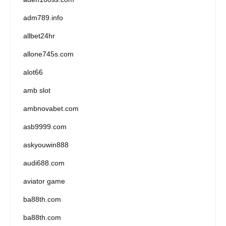
adm789.info
allbet24hr
allone745s.com
alot66
amb slot
ambnovabet.com
asb9999.com
askyouwin888
audi688.com
aviator game
ba88th.com
ba88th.com