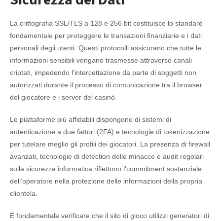
La crittografia SSL/TLS a 128 e 256 bit costituisce lo standard
fondamentale per proteggere le transazioni finanziarie e i dati
personali degli utenti. Questi protocolli assicurano che tutte le
informazioni sensibili vengano trasmesse attraverso canali
criptati, impedendo l’intercettazione da parte di soggetti non
autorizzati durante il processo di comunicazione tra il browser
del giocatore e i server del casinò.
Le piattaforme più affidabili dispongono di sistemi di
autenticazione a due fattori (2FA) e tecnologie di tokenizzazione
per tutelare meglio gli profili dei giocatori. La presenza di firewall
avanzati, tecnologie di detection delle minacce e audit regolari
sulla sicurezza informatica riflettono l’commitment sostanziale
dell’operatore nella protezione delle informazioni della propria
clientela.
È fondamentale verificare che il sito di gioco utilizzi generatori di