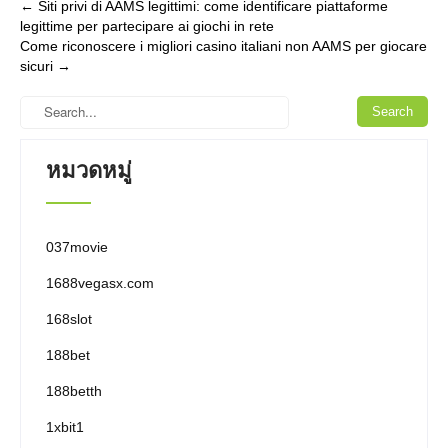
Post
←
Siti privi di AAMS legittimi: come identificare piattaforme
legittime per partecipare ai giochi in rete
navigation
Come riconoscere i migliori casino italiani non AAMS per giocare
sicuri
→
หมวดหมู่
037movie
1688vegasx.com
168slot
188bet
188betth
1xbit1