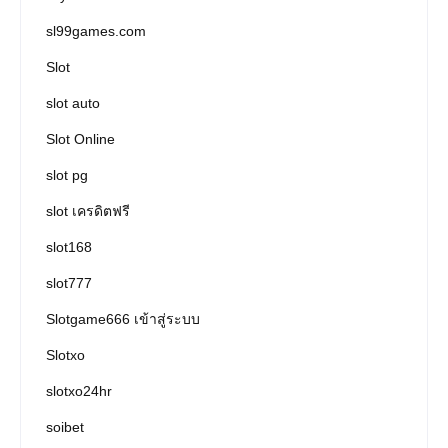
sl99games.com
Slot
slot auto
Slot Online
slot pg
slot เครดิตฟรี
slot168
slot777
Slotgame666 เข้าสู่ระบบ
Slotxo
slotxo24hr
soibet