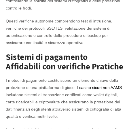
controllando la solidità dei sistemi crittografici e delle protezioni
contro le frodi.
Questi verifiche autonome comprendono test di intrusione,
verifiche dei protocolli SSL/TLS, valutazione dei sistemi di
autenticazione e controllo delle procedure di backup per
assicurare continuità e sicurezza operativa.
Sistemi di pagamento
Affidabili con verifiche Pratiche
I metodi di pagamento costituiscono un elemento chiave della
protezione di una piattaforma di gioco. I
casino sicuri non AAMS
includono sistemi di transazione certificati come wallet digitali,
carte ricaricabili e criptovalute che assicurano la protezione dei
dati finanziari degli utenti attraverso sistemi di crittografia di alta
qualità e verifica multi-livello.