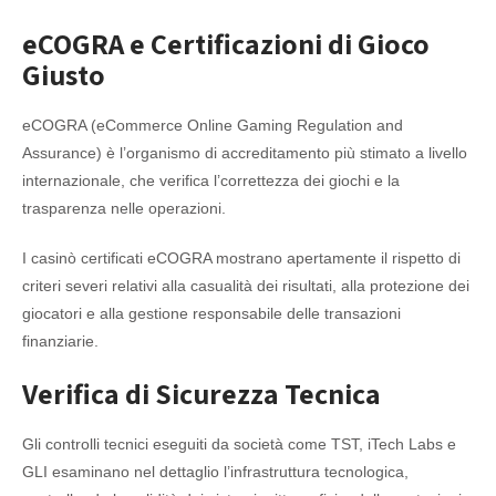
eCOGRA e Certificazioni di Gioco
Giusto
eCOGRA (eCommerce Online Gaming Regulation and
Assurance) è l’organismo di accreditamento più stimato a livello
internazionale, che verifica l’correttezza dei giochi e la
trasparenza nelle operazioni.
I casinò certificati eCOGRA mostrano apertamente il rispetto di
criteri severi relativi alla casualità dei risultati, alla protezione dei
giocatori e alla gestione responsabile delle transazioni
finanziarie.
Verifica di Sicurezza Tecnica
Gli controlli tecnici eseguiti da società come TST, iTech Labs e
GLI esaminano nel dettaglio l’infrastruttura tecnologica,