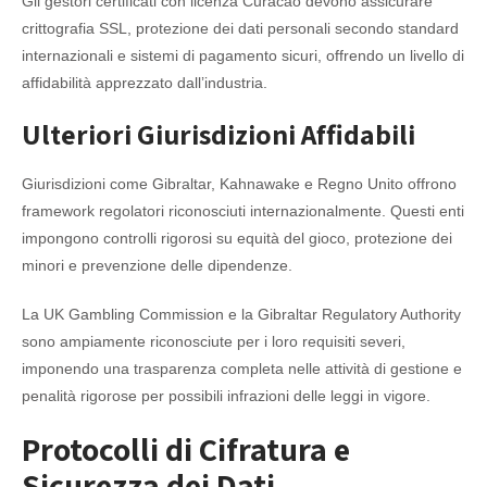
Gli gestori certificati con licenza Curacao devono assicurare
crittografia SSL, protezione dei dati personali secondo standard
internazionali e sistemi di pagamento sicuri, offrendo un livello di
affidabilità apprezzato dall’industria.
Ulteriori Giurisdizioni Affidabili
Giurisdizioni come Gibraltar, Kahnawake e Regno Unito offrono
framework regolatori riconosciuti internazionalmente. Questi enti
impongono controlli rigorosi su equità del gioco, protezione dei
minori e prevenzione delle dipendenze.
La UK Gambling Commission e la Gibraltar Regulatory Authority
sono ampiamente riconosciute per i loro requisiti severi,
imponendo una trasparenza completa nelle attività di gestione e
penalità rigorose per possibili infrazioni delle leggi in vigore.
Protocolli di Cifratura e
Sicurezza dei Dati