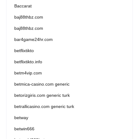
Baccarat
baj88thbz.com
baj88thbz.com
bar4game24hr.com
betflixtikto
betflixtikto.info
betm4vip.com
betmica-casino.com generic
betorizgiris.com generic turk
betrallicasino.com generic turk
betway
betwin666