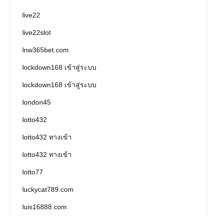
live22
live22slot
lnw365bet.com
lockdown168 เข้าสู่ระบบ
lockdown168 เข้าสู่ระบบ
london45
lotto432
lotto432 ทางเข้า
lotto432 ทางเข้า
lotto77
luckycat789.com
luis16888.com