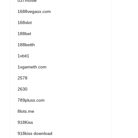
037movie
1688vegasx.com
168slot
188bet
188betth
1xbit1
1xgameth.com
2578
2630
789pluss.com
8lots.me
918Kiss
918kiss download