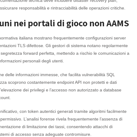
 documentazione tecnica deve includere disaster recovery plan,
assicurare responsabilità e rintracciabilità delle operazioni critiche.
uni nei portali di gioco non AAMS
a normativa italiana mostrano frequentemente configurazioni server
ementazioni TLS difettose. Gli gestori di sistema notano regolarmente
za di segretezza forward perfetta, mettendo a rischio le comunicazioni a
formazioni personali degli utenti.
one delle informazioni immesse, che facilita vulnerabilità SQL
curezza scoprono costantemente endpoint API non protetti e dati
l’elevazione dei privilegi e l’accesso non autorizzato a database
count.
ificativo, con token autentici generati tramite algoritmi facilmente
permissivo. L’analisi forense rivela frequentemente l’assenza di
ntazione di limitazione dei tassi, consentendo attacchi di
sistemi di accesso senza adeguate contromisure.