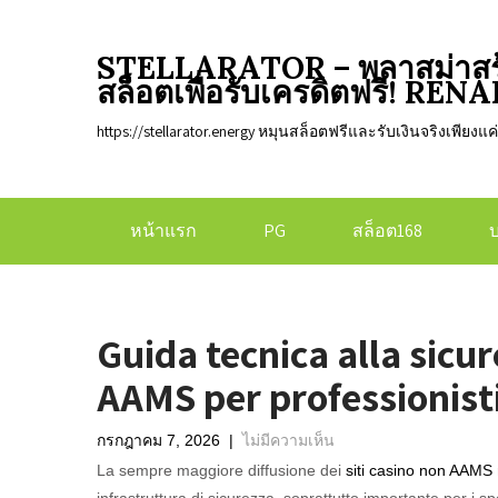
STELLARATOR – พลาสม่าสร้าง
สล็อตเพื่อรับเครดิตฟรี! RE
https://stellarator.energy หมุนสล็อตฟรีและรับเงินจริงเพียงแค่
หน้าแรก
PG
สล็อต168
Guida tecnica alla sicur
AAMS per professionisti
กรกฎาคม 7, 2026
|
ไม่มีความเห็น
La sempre maggiore diffusione dei
siti casino non AAMS