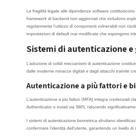
Le fragilità legate alle dipendenze software costituiscono
framework di backend non aggiornati che includono exploit
regolarmente l’utilizzo di componenti vulnerabili non riso
impostazioni di default mai modificate che espongono int
Sistemi di autenticazione e 
L’adozione di solidi meccanismi di autenticazione costituis
dalle moderne minacce digitali e dagli attacchi tramite cre
Autenticazione a più fattori e 
L’autenticazione a più fattori (MFA) integra credenziali
Authenticator o inviati via SMS, riducendo significativament
I sistemi di autenticazione biometrica sfruttano identificaz
confermare l’identità dell’utente, garantendo un livello d