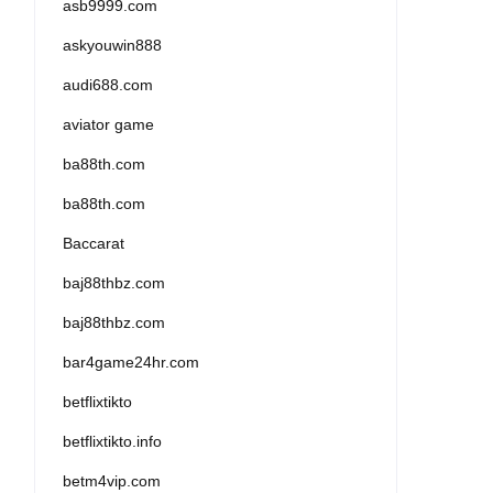
asb9999.com
askyouwin888
audi688.com
aviator game
ba88th.com
ba88th.com
Baccarat
baj88thbz.com
baj88thbz.com
bar4game24hr.com
betflixtikto
betflixtikto.info
betm4vip.com