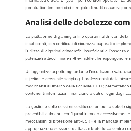
informativa e SOC 2 Type II per i controlli operativi. La
penetration test periodici e registri di audit esaustivi per 
Analisi delle debolezze com
Le piattaforme di gaming online operanti al di fuori dell
insufficienti, con certificati di sicurezza superati o impl
l’utilizzo di algoritmi crittografici insufficienti e l’assen
potenziali attacchi man-in-the-middle che espongono le in
Un’aggiuntivo aspetto riguardante l’insufficiente validazi
injection e cross-site scripting. I professionisti della si
modificabili all’interno delle richieste HTTP, permettendo 
contenenti informazioni finanziarie e dati di login degli ac
La gestione delle sessioni costituisce un punto debole sign
prevedibili e timeout configurati in modo eccessivamente 
meccanismi di protezione anti-CSRF e la mancata impleme
appropriazione sessione e attacchi brute force contro i 