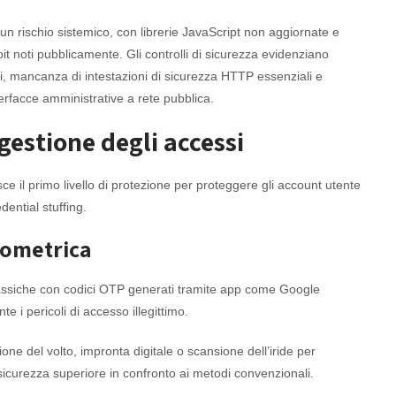
 un rischio sistemico, con librerie JavaScript non aggiornate e
 noti pubblicamente. Gli controlli di sicurezza evidenziano
lti, mancanza di intestazioni di sicurezza HTTP essenziali e
erfacce amministrative a rete pubblica.
gestione degli accessi
ce il primo livello di protezione per proteggere gli account utente
dential stuffing.
biometrica
 classiche con codici OTP generati tramite app come Google
e i pericoli di accesso illegittimo.
ione del volto, impronta digitale o scansione dell’iride per
i sicurezza superiore in confronto ai metodi convenzionali.