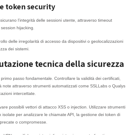
e token security
curano l’integrità delle sessioni utente, attraverso timeout
 session hijacking.
llo delle irregolarità di accesso da dispositivi o geolocalizzazioni
zza dei sistemi.
tazione tecnica della sicurezza
 primo passo fondamentale. Controllare la validità dei certificati,
lità note attraverso strumenti automatizzati come SSLLabs o Qualys
azioni intercettate.
are possibili vettori di attacco XSS o injection. Utilizzare strumenti
 isolate per analizzare le chiamate API, la gestione dei token di
 deprecate o compromesse.