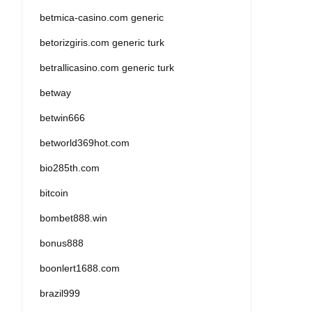
betmica-casino.com generic
betorizgiris.com generic turk
betrallicasino.com generic turk
betway
betwin666
betworld369hot.com
bio285th.com
bitcoin
bombet888.win
bonus888
boonlert1688.com
brazil999