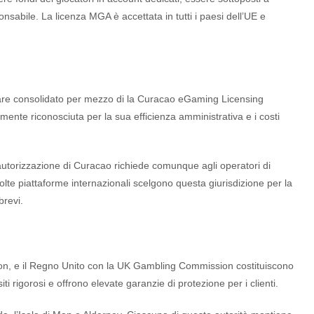
nsabile. La licenza MGA è accettata in tutti i paesi dell’UE e
re consolidato per mezzo di la Curacao eGaming Licensing
lmente riconosciuta per la sua efficienza amministrativa e i costi
autorizzazione di Curacao richiede comunque agli operatori di
Molte piattaforme internazionali scelgono questa giurisdizione per la
brevi.
on, e il Regno Unito con la UK Gambling Commission costituiscono
iti rigorosi e offrono elevate garanzie di protezione per i clienti.