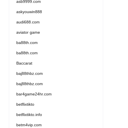
asb9999.com
askyouwin888
audi688.com
aviator game
ba88th.com
ba88th.com
Baccarat
baj88thbz.com
baj88thbz.com
bar4game24hr.com
betflixtikto
betflixtikto.info
betm4vip.com