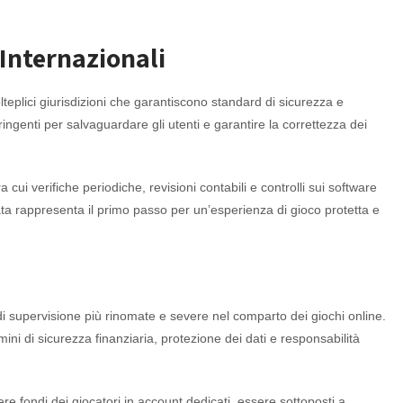
Internazionali
teplici giurisdizioni che garantiscono standard di sicurezza e
ingenti per salvaguardare gli utenti e garantire la correttezza dei
a cui verifiche periodiche, revisioni contabili e controlli sui software
icata rappresenta il primo passo per un’esperienza di gioco protetta e
di supervisione più rinomate e severe nel comparto dei giochi online.
ni di sicurezza finanziaria, protezione dei dati e responsabilità
e fondi dei giocatori in account dedicati, essere sottoposti a