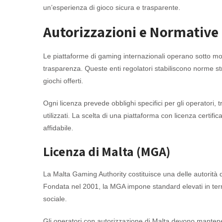
un’esperienza di gioco sicura e trasparente.
Autorizzazioni e Normative 
Le piattaforme di gaming internazionali operano sotto mol
trasparenza. Queste enti regolatori stabiliscono norme str
giochi offerti.
Ogni licenza prevede obblighi specifici per gli operatori, tr
utilizzati. La scelta di una piattaforma con licenza certif
affidabile.
Licenza di Malta (MGA)
La Malta Gaming Authority costituisce una delle autorità 
Fondata nel 2001, la MGA impone standard elevati in termi
sociale.
Gli operatori con autorizzazione di Malta devono mantener