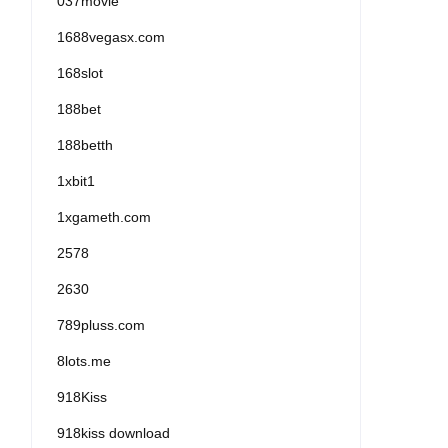
037movie
1688vegasx.com
168slot
188bet
188betth
1xbit1
1xgameth.com
2578
2630
789pluss.com
8lots.me
918Kiss
918kiss download