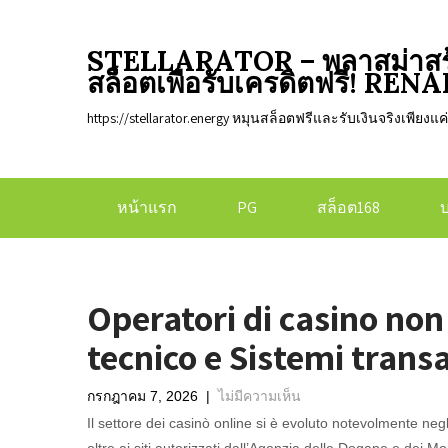
STELLARATOR – พลาสม่าสร้าง
สล็อตเพื่อรับเครดิตฟรี! RE
https://stellarator.energy หมุนสล็อตฟรีและรับเงินจริงเพียงแค่
หน้าแรก
PG
สล็อต168
Operatori di casino n
tecnico e Sistemi trans
กรกฎาคม 7, 2026
|
ไม่มีความเห็น
Il settore dei casinò online si è evoluto notevolmente negl