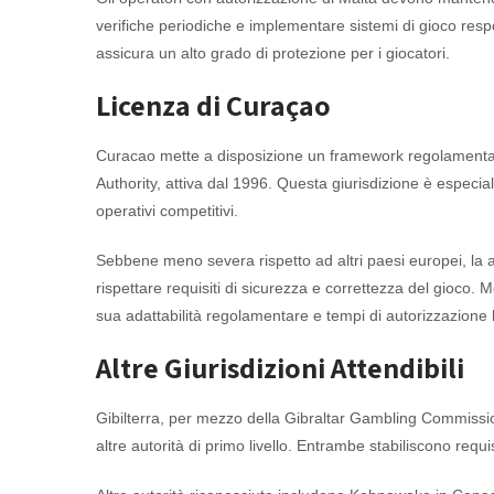
verifiche periodiche e implementare sistemi di gioco respo
assicura un alto grado di protezione per i giocatori.
Licenza di Curaçao
Curacao mette a disposizione un framework regolamenta
Authority, attiva dal 1996. Questa giurisdizione è especia
operativi competitivi.
Sebbene meno severa rispetto ad altri paesi europei, la 
rispettare requisiti di sicurezza e correttezza del gioco. 
sua adattabilità regolamentare e tempi di autorizzazione 
Altre Giurisdizioni Attendibili
Gibilterra, per mezzo della Gibraltar Gambling Commissi
altre autorità di primo livello. Entrambe stabiliscono requis