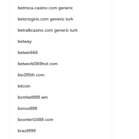
betmica-casino.com generic
betorizgiris.com generic turk
betrallicasino.com generic turk
betway
betwin666
betworld369hot.com
bio285th.com
bitcoin
bombet888.win
bonus888
boonlert1688.com
brazil999