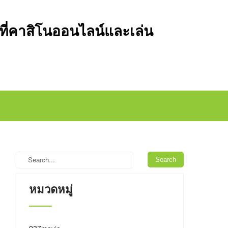
ี่คาสิโนออนไลน์และเล่น
หมวดหมู่