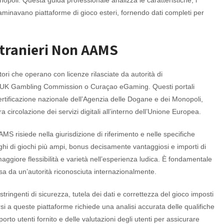
onopoli. Questa guida professionale analizza le caratteristiche, i
saminavano piattaforme di gioco esteri, fornendo dati completi per
Stranieri Non AAMS
tori che operano con licenze rilasciate da autorità di
, UK Gambling Commission o Curaçao eGaming. Questi portali
 certificazione nazionale dell’Agenzia delle Dogane e dei Monopoli,
ircolazione dei servizi digitali all’interno dell’Unione Europea.
AAMS risiede nella giurisdizione di riferimento e nelle specifiche
oghi di giochi più ampi, bonus decisamente vantaggiosi e importi di
giore flessibilità e varietà nell’esperienza ludica. È fondamentale
sa da un’autorità riconosciuta internazionalmente.
tringenti di sicurezza, tutela dei dati e correttezza del gioco imposti
arsi a queste piattaforme richiede una analisi accurata delle qualifiche
orto utenti fornito e delle valutazioni degli utenti per assicurare