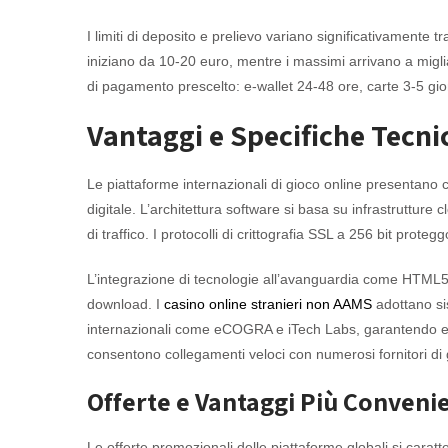
I limiti di deposito e prelievo variano significativamente tr
iniziano da 10-20 euro, mentre i massimi arrivano a migliai
di pagamento prescelto: e-wallet 24-48 ore, carte 3-5 giorni
Vantaggi e Specifiche Tecni
Le piattaforme internazionali di gioco online presentano
digitale. L’architettura software si basa su infrastrutture
di traffico. I protocolli di crittografia SSL a 256 bit protegg
L’integrazione di tecnologie all’avanguardia come HTML5 p
download. I
casino online stranieri non AAMS
adottano si
internazionali come eCOGRA e iTech Labs, garantendo eq
consentono collegamenti veloci con numerosi fornitori di 
Offerte e Vantaggi Più Conveni
Le offerte promozionali delle piattaforme globali si carat