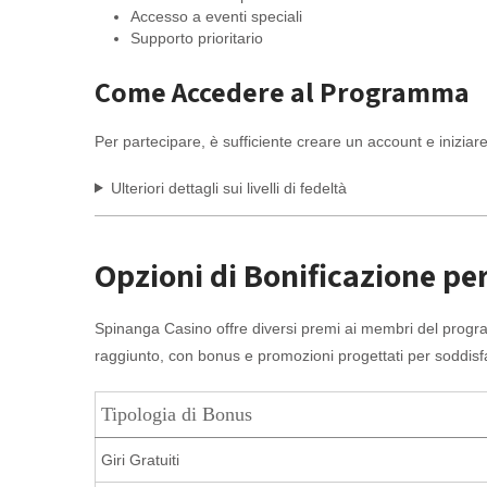
Accesso a eventi speciali
Supporto prioritario
Come Accedere al Programma
Per partecipare, è sufficiente creare un account e iniziar
Ulteriori dettagli sui livelli di fedeltà
Opzioni di Bonificazione pe
Spinanga Casino offre diversi premi ai membri del programm
raggiunto, con bonus e promozioni progettati per soddisfa
Tipologia di Bonus
Giri Gratuiti