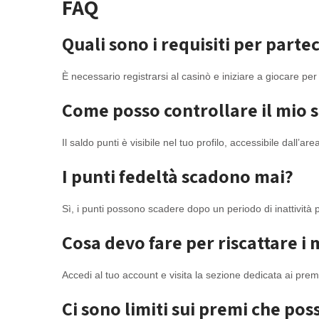
FAQ
Quali sono i requisiti per part
È necessario registrarsi al casinò e iniziare a giocare pe
Come posso controllare il mio 
Il saldo punti è visibile nel tuo profilo, accessibile dall’are
I punti fedeltà scadono mai?
Sì, i punti possono scadere dopo un periodo di inattività p
Cosa devo fare per riscattare i 
Accedi al tuo account e visita la sezione dedicata ai premi
Ci sono limiti sui premi che po