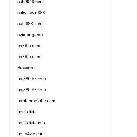
asb9999.com
askyouwin888
audi688.com
aviator game
ba88th.com
ba88th.com
Baccarat
baj88thbz.com
baj88thbz.com
bar4game24hr.com
betflixtikto
betflixtikto.info
betm4vip.com