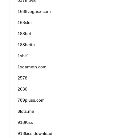
037movie
1688vegasx.com
168slot
188bet
188betth
1xbit1
1xgameth.com
2578
2630
789pluss.com
8lots.me
918Kiss
918kiss download