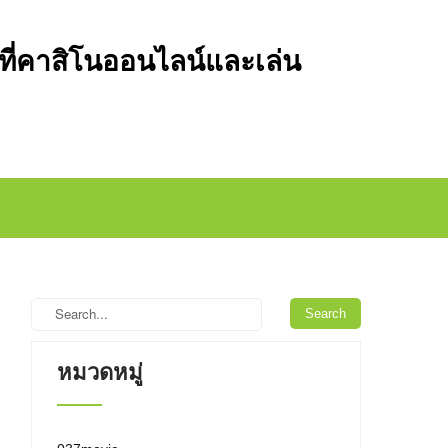
ี่คาสิโนออนไลน์และเล่น
หมวดหมู่