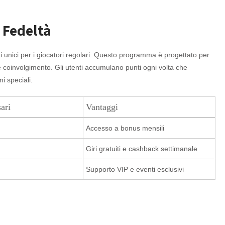
 Fedeltà
 unici per i giocatori regolari. Questo programma è progettato per
e coinvolgimento. Gli utenti accumulano punti ogni volta che
i speciali.
ari
Vantaggi
Accesso a bonus mensili
Giri gratuiti e cashback settimanale
Supporto VIP e eventi esclusivi