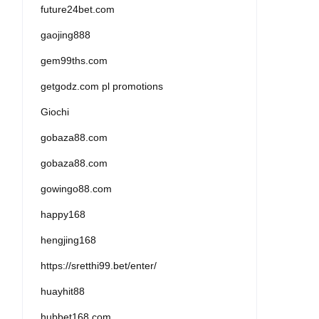
future24bet.com
gaojing888
gem99ths.com
getgodz.com pl promotions
Giochi
gobaza88.com
gobaza88.com
gowingo88.com
happy168
hengjing168
https://sretthi99.bet/enter/
huayhit88
hubbet168.com