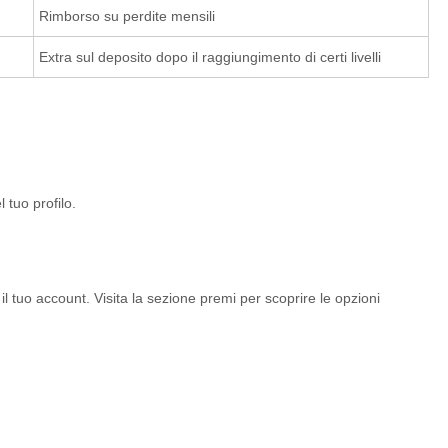
Rimborso su perdite mensili
Extra sul deposito dopo il raggiungimento di certi livelli
l tuo profilo.
 il tuo account. Visita la sezione premi per scoprire le opzioni