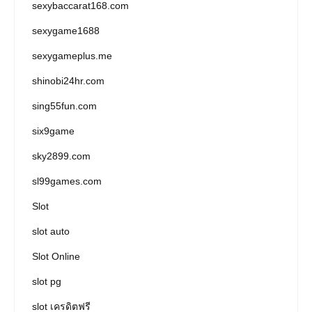
sexybaccarat168.com
sexygame1688
sexygameplus.me
shinobi24hr.com
sing55fun.com
six9game
sky2899.com
sl99games.com
Slot
slot auto
Slot Online
slot pg
slot เครดิตฟรี