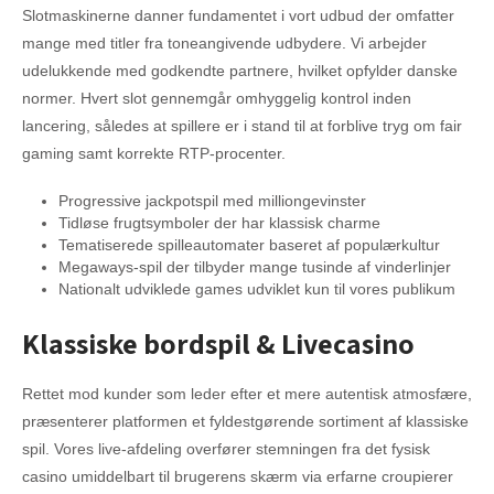
Slotmaskinerne danner fundamentet i vort udbud der omfatter
mange med titler fra toneangivende udbydere. Vi arbejder
udelukkende med godkendte partnere, hvilket opfylder danske
normer. Hvert slot gennemgår omhyggelig kontrol inden
lancering, således at spillere er i stand til at forblive tryg om fair
gaming samt korrekte RTP-procenter.
Progressive jackpotspil med milliongevinster
Tidløse frugtsymboler der har klassisk charme
Tematiserede spilleautomater baseret af populærkultur
Megaways-spil der tilbyder mange tusinde af vinderlinjer
Nationalt udviklede games udviklet kun til vores publikum
Klassiske bordspil & Livecasino
Rettet mod kunder som leder efter et mere autentisk atmosfære,
præsenterer platformen et fyldestgørende sortiment af klassiske
spil. Vores live-afdeling overfører stemningen fra det fysisk
casino umiddelbart til brugerens skærm via erfarne croupierer