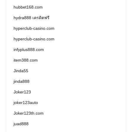
hubbet168.com
hydra888 เครดิตฟรี
hyperclub-casino.com
hyperclub-casino.com
infyplus888.com
item388.com
Jinda55
jinda888
Joker123
joker123auto
Joker123th.com
juad888