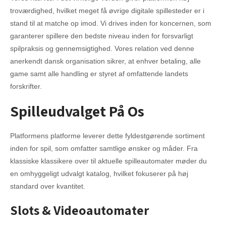
troværdighed, hvilket meget få øvrige digitale spillesteder er i
stand til at matche op imod. Vi drives inden for koncernen, som
garanterer spillere den bedste niveau inden for forsvarligt
spilpraksis og gennemsigtighed. Vores relation ved denne
anerkendt dansk organisation sikrer, at enhver betaling, alle
game samt alle handling er styret af omfattende landets
forskrifter.
Spilleudvalget På Os
Platformens platforme leverer dette fyldestgørende sortiment
inden for spil, som omfatter samtlige ønsker og måder. Fra
klassiske klassikere over til aktuelle spilleautomater møder du
en omhyggeligt udvalgt katalog, hvilket fokuserer på høj
standard over kvantitet.
Slots & Videoautomater