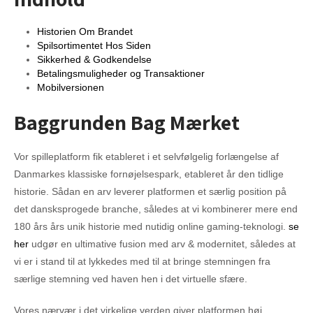
Historien Om Brandet
Spilsortimentet Hos Siden
Sikkerhed & Godkendelse
Betalingsmuligheder og Transaktioner
Mobilversionen
Baggrunden Bag Mærket
Vor spilleplatform fik etableret i et selvfølgelig forlængelse af
Danmarkes klassiske fornøjelsespark, etableret år den tidlige
historie. Sådan en arv leverer platformen et særlig position på
det dansksprogede branche, således at vi kombinerer mere end
180 års års unik historie med nutidig online gaming-teknologi.
se
her
udgør en ultimative fusion med arv & modernitet, således at
vi er i stand til at lykkedes med til at bringe stemningen fra
særlige stemning ved haven hen i det virtuelle sfære.
Vores nærvær i det virkelige verden giver platformen høj