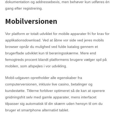
dokumentation og addressebevis, men behøver kun udføres én
gang efter registrering.
Mobilversionen
Vor platform er totalt udviklet for mobile apparater fri for krav for
applikationsdownload. Ved at åbne vor side ved jeres mobils
browser opnår du mulighed ved fulde katalog gennem et
brugerflade udviklet kun til berøringsskærme. Mere end
femogtreds procent blandt platformens brugere vælger spil på
mobilen, som afspejles i vor udvikling.
Mobil-udgaven opretholder alle egenskaber fra
computerversionen, inklusiv live casino, betalinger og
kundestøtte. Titlerne forbliver optimeret så de kan at operere
gnidningsfrit selv med gamle apparater, mens interfacet
tilpasser sig automatisk til din skærm uden hensyn til om du
bruger et smartphone alternativt tablet.