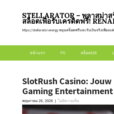
STELLARATOR – พลาสม่าสร้าง
สล็อตเพื่อรับเครดิตฟรี! RE
https://stellarator.energy หมุนสล็อตฟรีและรับเงินจริงเพียงแค่
หน้าแรก
PG
สล็อต168
SlotRush Casino: Jouw 
Gaming Entertainment
พฤษภาคม 26, 2026
|
ไม่มีความเห็น