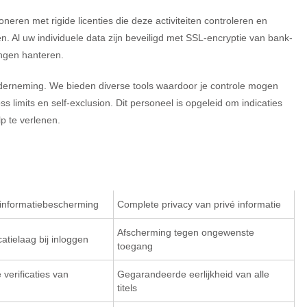
ioneren met rigide licenties die deze activiteiten controleren en
 Al uw individuele data zijn beveiligd met SSL-encryptie van bank-
ingen hanteren.
erneming. We bieden diverse tools waardoor je controle mogen
s limits en self-exclusion. Dit personeel is opgeleid om indicaties
p te verlenen.
u informatiebescherming
Complete privacy van privé informatie
Afscherming tegen ongewenste
catielaag bij inloggen
toegang
 verificaties van
Gegarandeerde eerlijkheid van alle
titels