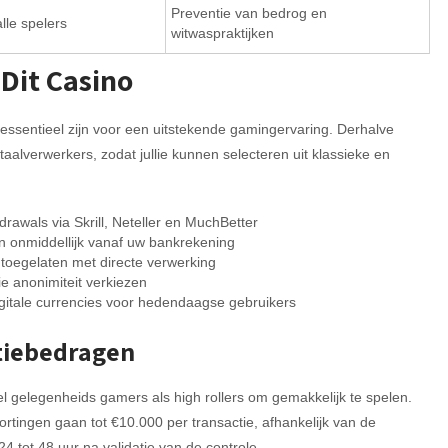
Preventie van bedrog en
lle spelers
witwaspraktijken
Dit Casino
essentieel zijn voor een uitstekende gamingervaring. Derhalve
verwerkers, zodat jullie kunnen selecteren uit klassieke en
rawals via Skrill, Neteller en MuchBetter
n onmiddellijk vanaf uw bankrekening
 toegelaten met directe verwerking
e anonimiteit verkiezen
gitale currencies voor hedendaagse gebruikers
tiebedragen
gelegenheids gamers als high rollers om gemakkelijk te spelen.
ortingen gaan tot €10.000 per transactie, afhankelijk van de
4 tot 48 uur na validatie van de controle.