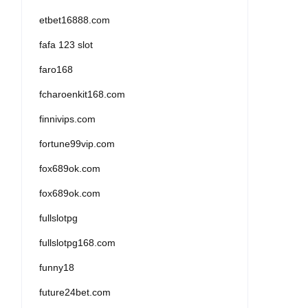
etbet16888.com
fafa 123 slot
faro168
fcharoenkit168.com
finnivips.com
fortune99vip.com
fox689ok.com
fox689ok.com
fullslotpg
fullslotpg168.com
funny18
future24bet.com