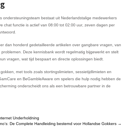
ng
Ons ondersteuningsteam bestaat uit Nederlandstalige medewerkers
ive chat functie is actief van 08:00 tot 02:00 uur, zeven dagen per
antwoord.
er dan honderd gedetailleerde artikelen over gangbare vragen, van
problemen. Deze kennisbank wordt regelmatig bijgewerkt en stelt
un vragen, wat tijd bespaart en directe oplossingen biedt.
gokken, met tools zoals stortingslimieten, sessietijdlimieten en
als GamCare en BeGambleAware om spelers die hulp nodig hebben de
scherming onderscheidt ons als een betrouwbare partner in de
Internet Underholdning
sino’s: De Complete Handleiding bestemd voor Hollandse Gokkers
→