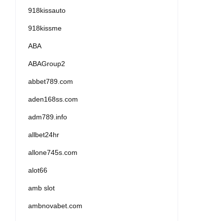
918kissauto
918kissme
ABA
ABAGroup2
abbet789.com
aden168ss.com
adm789.info
allbet24hr
allone745s.com
alot66
amb slot
ambnovabet.com