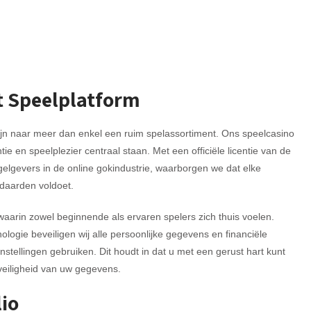
t Speelplatform
jn naar meer dan enkel een ruim spelassortiment. Ons speelcasino
tie en speelplezier centraal staan. Met een officiële licentie van de
elgevers in de online gokindustrie, waarborgen we dat elke
ndaarden voldoet.
aarin zowel beginnende als ervaren spelers zich thuis voelen.
ogie beveiligen wij alle persoonlijke gegevens en financiële
nstellingen gebruiken. Dit houdt in dat u met een gerust hart kunt
veiligheid van uw gegevens.
lio