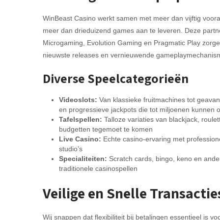
WinBeast Casino werkt samen met meer dan vijftig voora
meer dan drieduizend games aan te leveren. Deze partn
Microgaming, Evolution Gaming en Pragmatic Play zorge
nieuwste releases en vernieuwende gameplaymechanis
Diverse Speelcategorieën
Videoslots:
Van klassieke fruitmachines tot geavan
en progressieve jackpots die tot miljoenen kunnen 
Tafelspellen:
Talloze variaties van blackjack, roule
budgetten tegemoet te komen
Live Casino:
Echte casino-ervaring met profession
studio’s
Specialiteiten:
Scratch cards, bingo, keno en andere
traditionele casinospellen
Veilige en Snelle Transactie
Wij snappen dat flexibiliteit bij betalingen essentieel is