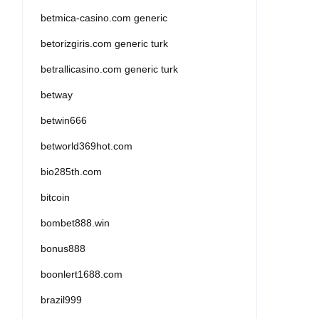
betmica-casino.com generic
betorizgiris.com generic turk
betrallicasino.com generic turk
betway
betwin666
betworld369hot.com
bio285th.com
bitcoin
bombet888.win
bonus888
boonlert1688.com
brazil999