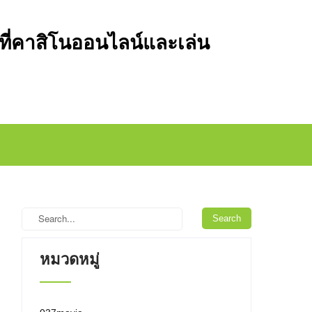
ี่คาสิโนออนไลน์และเล่น
หมวดหมู่