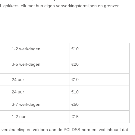
 NL gokkers, elk met hun eigen verwerkingstermijnen en grenzen.
1-2 werkdagen
€10
3-5 werkdagen
€20
24 uur
€10
24 uur
€10
3-7 werkdagen
€50
1-2 uur
€15
versleuteling en voldoen aan de PCI DSS-normen, wat inhoudt dat