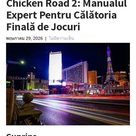
Chicken Road 2: Manualul
Expert Pentru Călătoria
Finală de Jocuri
พฤษภาคม 29, 2026
|
ไม่มีความเห็น