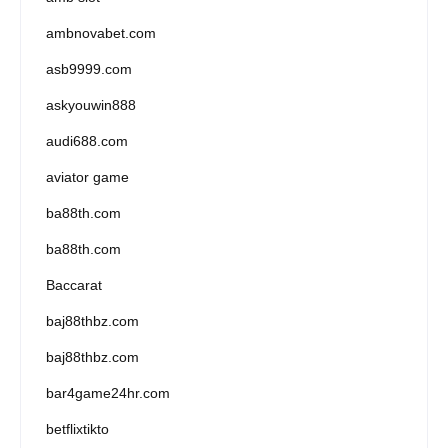
ambnovabet.com
asb9999.com
askyouwin888
audi688.com
aviator game
ba88th.com
ba88th.com
Baccarat
baj88thbz.com
baj88thbz.com
bar4game24hr.com
betflixtikto