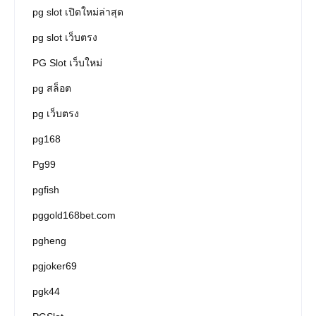
pg slot เปิดใหม่ล่าสุด
pg slot เว็บตรง
PG Slot เว็บใหม่
pg สล็อต
pg เว็บตรง
pg168
Pg99
pgfish
pggold168bet.com
pgheng
pgjoker69
pgk44