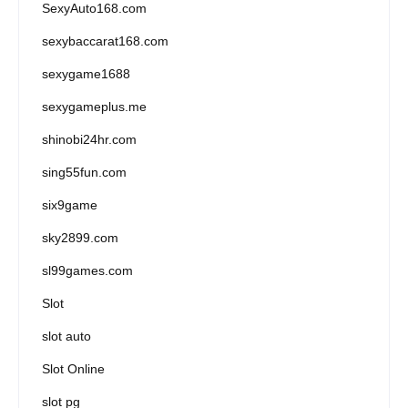
SexyAuto168.com
sexybaccarat168.com
sexygame1688
sexygameplus.me
shinobi24hr.com
sing55fun.com
six9game
sky2899.com
sl99games.com
Slot
slot auto
Slot Online
slot pg