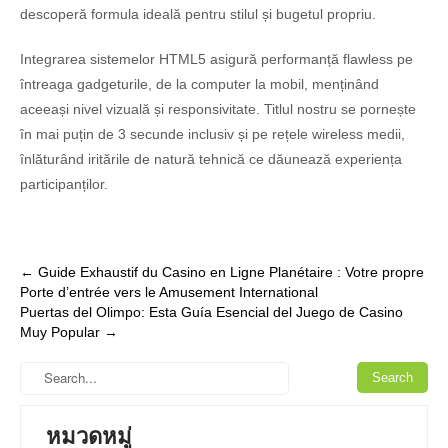
descoperă formula ideală pentru stilul și bugetul propriu.
Integrarea sistemelor HTML5 asigură performanță flawless pe
întreaga gadgeturile, de la computer la mobil, menținând
aceeași nivel vizuală și responsivitate. Titlul nostru se pornește
în mai puțin de 3 secunde inclusiv și pe rețele wireless medii,
înlăturând iritările de natură tehnică ce dăunează experiența
participanților.
Post
←
Guide Exhaustif du Casino en Ligne Planétaire : Votre propre
Porte d’entrée vers le Amusement International
navigation
Puertas del Olimpo: Esta Guía Esencial del Juego de Casino
Muy Popular
→
หมวดหมู่