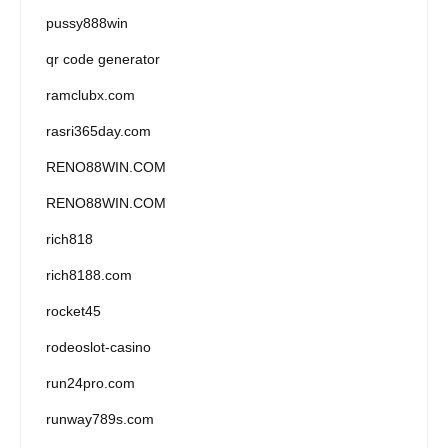
pussy888win
qr code generator
ramclubx.com
rasri365day.com
RENO88WIN.COM
RENO88WIN.COM
rich818
rich8188.com
rocket45
rodeoslot-casino
run24pro.com
runway789s.com