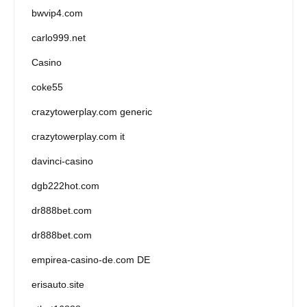
bwvip4.com
carlo999.net
Casino
coke55
crazytowerplay.com generic
crazytowerplay.com it
davinci-casino
dgb222hot.com
dr888bet.com
dr888bet.com
empirea-casino-de.com DE
erisauto.site