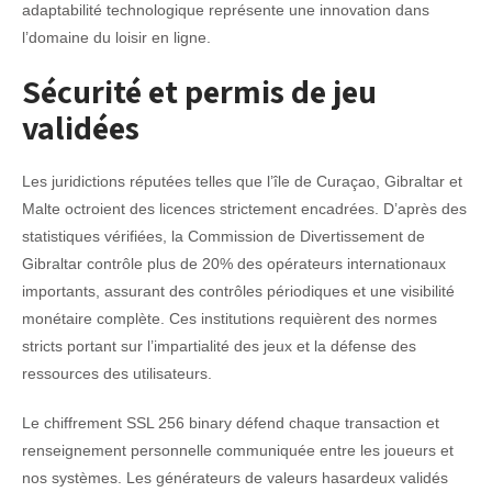
adaptabilité technologique représente une innovation dans
l’domaine du loisir en ligne.
Sécurité et permis de jeu
validées
Les juridictions réputées telles que l’île de Curaçao, Gibraltar et
Malte octroient des licences strictement encadrées. D’après des
statistiques vérifiées, la Commission de Divertissement de
Gibraltar contrôle plus de 20% des opérateurs internationaux
importants, assurant des contrôles périodiques et une visibilité
monétaire complète. Ces institutions requièrent des normes
stricts portant sur l’impartialité des jeux et la défense des
ressources des utilisateurs.
Le chiffrement SSL 256 binary défend chaque transaction et
renseignement personnelle communiquée entre les joueurs et
nos systèmes. Les générateurs de valeurs hasardeux validés