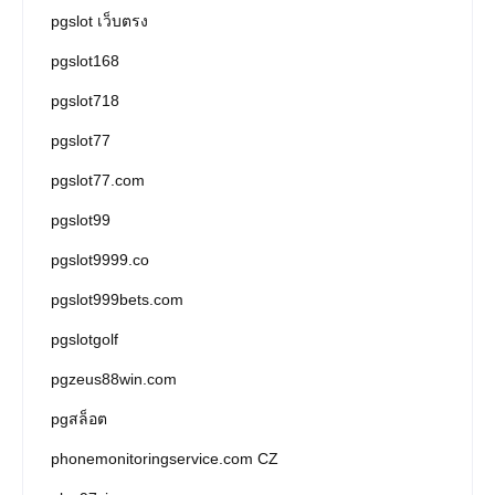
pgslot เว็บตรง
pgslot168
pgslot718
pgslot77
pgslot77.com
pgslot99
pgslot9999.co
pgslot999bets.com
pgslotgolf
pgzeus88win.com
pgสล็อต
phonemonitoringservice.com CZ