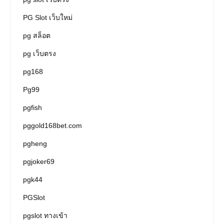
PG Slot เว็บใหม่
pg สล็อต
pg เว็บตรง
pg168
Pg99
pgfish
pggold168bet.com
pgheng
pgjoker69
pgk44
PGSlot
pgslot ทางเข้า