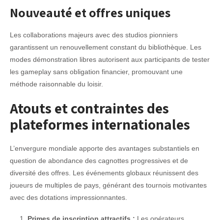
Nouveauté et offres uniques
Les collaborations majeurs avec des studios pionniers
garantissent un renouvellement constant du bibliothèque. Les
modes démonstration libres autorisent aux participants de tester
les gameplay sans obligation financier, promouvant une
méthode raisonnable du loisir.
Atouts et contraintes des
plateformes internationales
L’envergure mondiale apporte des avantages substantiels en
question de abondance des cagnottes progressives et de
diversité des offres. Les événements globaux réunissent des
joueurs de multiples de pays, générant des tournois motivantes
avec des dotations impressionnantes.
Primes de inscription attractifs :
Les opérateurs