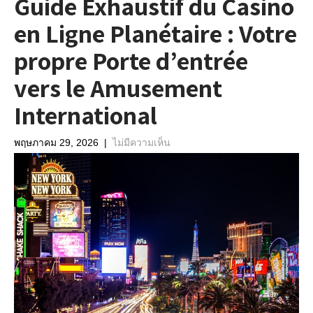
Guide Exhaustif du Casino
en Ligne Planétaire : Votre
propre Porte d’entrée
vers le Amusement
International
พฤษภาคม 29, 2026
|
ไม่มีความเห็น