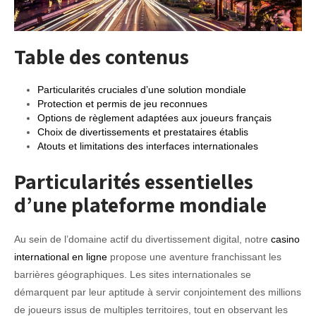
Table des contenus
Particularités cruciales d’une solution mondiale
Protection et permis de jeu reconnues
Options de règlement adaptées aux joueurs français
Choix de divertissements et prestataires établis
Atouts et limitations des interfaces internationales
Particularités essentielles
d’une plateforme mondiale
Au sein de l’domaine actif du divertissement digital, notre
casino
international en ligne
propose une aventure franchissant les
barrières géographiques. Les sites internationales se
démarquent par leur aptitude à servir conjointement des millions
de joueurs issus de multiples territoires, tout en observant les