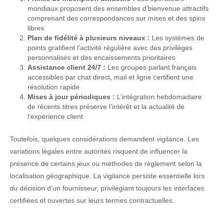
mondiaux proposent des ensembles d’bienvenue attractifs
comprenant des correspondances sur mises et des spins
libres
Plan de fidélité à plusieurs niveaux :
Les systèmes de
points gratifient l’activité régulière avec des privilèges
personnalisés et des encaissements prioritaires
Assistance client 24/7 :
Les groupes parlant français
accessibles par chat direct, mail et ligne certifient une
résolution rapide
Mises à jour périodiques :
L’intégration hebdomadaire
de récents titres préserve l’intérêt et la actualité de
l’expérience client
Toutefois, quelques considérations demandent vigilance. Les
variations légales entre autorités risquent de influencer la
présence de certains jeux ou méthodes de règlement selon la
localisation géographique. La vigilance persiste essentielle lors
du décision d’un fournisseur, privilégiant toujours les interfaces
certifiées et ouvertes sur leurs termes contractuelles.