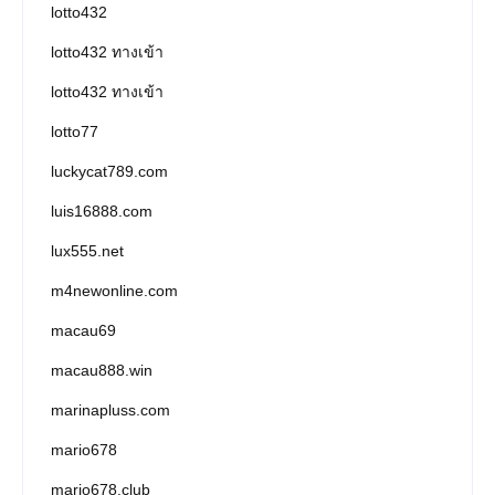
lotto432
lotto432 ทางเข้า
lotto432 ทางเข้า
lotto77
luckycat789.com
luis16888.com
lux555.net
m4newonline.com
macau69
macau888.win
marinapluss.com
mario678
mario678.club