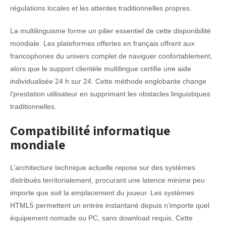
régulations locales et les attentes traditionnelles propres.
La multilinguisme forme un pilier essentiel de cette disponibilité
mondiale. Les plateformes offertes en français offrent aux
francophones du univers complet de naviguer confortablement,
alors que le support clientèle multilingue certifie une aide
individualisée 24 h sur 24. Cette méthode englobante change
l’prestation utilisateur en supprimant les obstacles linguistiques
traditionnelles.
Compatibilité informatique
mondiale
L’architecture technique actuelle repose sur des systèmes
distribués territorialement, procurant une latence minime peu
importe que soit la emplacement du joueur. Les systèmes
HTML5 permettent un entrée instantané depuis n’importe quel
équipement nomade ou PC, sans download requis. Cette