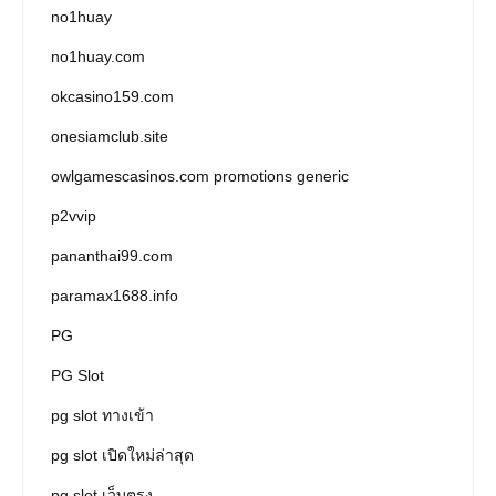
no1huay
no1huay.com
okcasino159.com
onesiamclub.site
owlgamescasinos.com promotions generic
p2vvip
pananthai99.com
paramax1688.info
PG
PG Slot
pg slot ทางเข้า
pg slot เปิดใหม่ล่าสุด
pg slot เว็บตรง