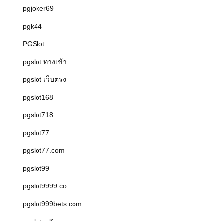
pgjoker69
pgk44
PGSlot
pgslot ทางเข้า
pgslot เว็บตรง
pgslot168
pgslot718
pgslot77
pgslot77.com
pgslot99
pgslot9999.co
pgslot999bets.com