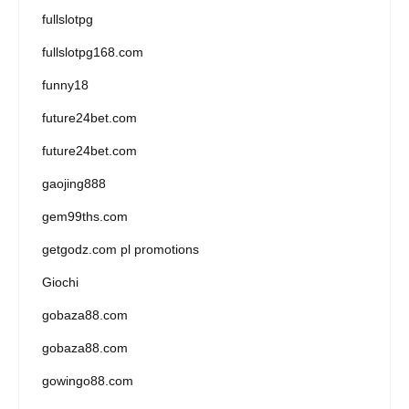
fullslotpg
fullslotpg168.com
funny18
future24bet.com
future24bet.com
gaojing888
gem99ths.com
getgodz.com pl promotions
Giochi
gobaza88.com
gobaza88.com
gowingo88.com