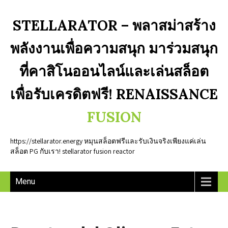
STELLARATOR – พลาสม่าสร้าง
พลังงานเพื่อความสนุก มาร่วมสนุก
ที่คาสิโนออนไลน์และเล่นสล็อต
เพื่อรับเครดิตฟรี! RENAISSANCE
FUSION
https://stellarator.energy หมุนสล็อตฟรีและรับเงินจริงเพียงแค่เล่น
สล็อต PG กับเรา! stellarator fusion reactor
Menu