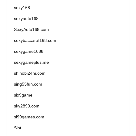
sexy168
sexyauto168
SexyAuto168.com
sexybaccarat168.com
sexygame1688
sexygameplus.me
shinobi24hr.com
sing55fun.com
six9game
sky2899.com
sl99games.com
Slot