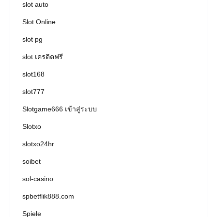
slot auto
Slot Online
slot pg
slot เครดิตฟรี
slot168
slot777
Slotgame666 เข้าสู่ระบบ
Slotxo
slotxo24hr
soibet
sol-casino
spbetflik888.com
Spiele