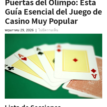
Puertas del Olimpo: Esta
Guía Esencial del Juego de
Casino Muy Popular
พฤษภาคม 29, 2026
|
ไม่มีความเห็น