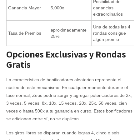
Posibilidad de
Ganancia Mayor
5,000x
ganancias
extraordinarios
Una de todas las 4
aproximadamente
Tasa de Premios
rondas consigue
25%
algún premio
Opciones Exclusivas y Rondas
Gratis
La característica de bonificadores aleatorios representa el
núcleo de este mecanismo. En cualquier momento durante el
fase normal, Zeus podría surgir y agregar potenciadores de 2x,
3 veces, 5 veces, 8x, 10x, 15 veces, 20x, 25x, 50 veces, cien
veces o hasta 500x a tu ganancia en curso. Estos bonificadores
se adicionan entre sí, no se duplican.
Los giros libres se disparan cuando logras 4, cinco o seis