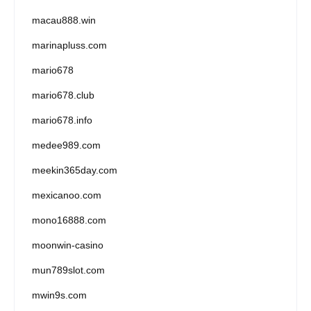
macau888.win
marinapluss.com
mario678
mario678.club
mario678.info
medee989.com
meekin365day.com
mexicanoo.com
mono16888.com
moonwin-casino
mun789slot.com
mwin9s.com