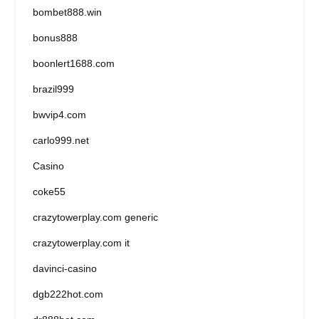
bombet888.win
bonus888
boonlert1688.com
brazil999
bwvip4.com
carlo999.net
Casino
coke55
crazytowerplay.com generic
crazytowerplay.com it
davinci-casino
dgb222hot.com