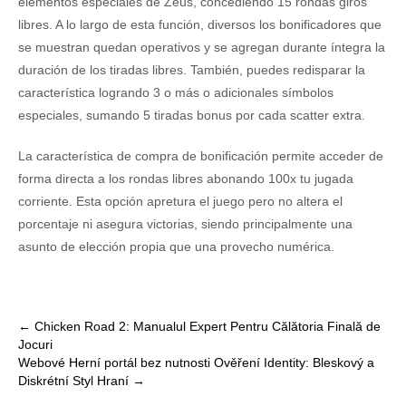
elementos especiales de Zeus, concediendo 15 rondas giros
libres. A lo largo de esta función, diversos los bonificadores que
se muestran quedan operativos y se agregan durante íntegra la
duración de los tiradas libres. También, puedes redisparar la
característica logrando 3 o más o adicionales símbolos
especiales, sumando 5 tiradas bonus por cada scatter extra.
La característica de compra de bonificación permite acceder de
forma directa a los rondas libres abonando 100x tu jugada
corriente. Esta opción apretura el juego pero no altera el
porcentaje ni asegura victorias, siendo principalmente una
asunto de elección propia que una provecho numérica.
Post
←
Chicken Road 2: Manualul Expert Pentru Călătoria Finală de
Jocuri
navigation
Webové Herní portál bez nutnosti Ověření Identity: Bleskový a
Diskrétní Styl Hraní
→