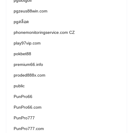
pgslotgolf
pgzeus88win.com
pgสล็อต
phonemonitoringservice.com CZ
play97vip.com
pokbet88
premium66.info
proded888x.com
public
PunPro66
PunPro66.com
PunPro777
PunPro777.com