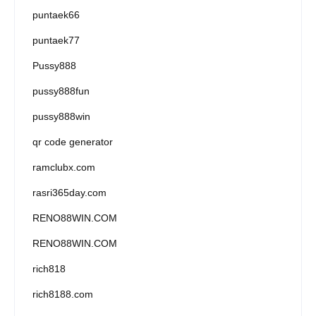
puntaek66
puntaek77
Pussy888
pussy888fun
pussy888win
qr code generator
ramclubx.com
rasri365day.com
RENO88WIN.COM
RENO88WIN.COM
rich818
rich8188.com