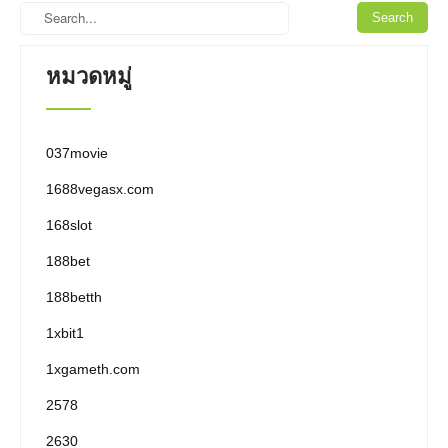
หมวดหมู่
037movie
1688vegasx.com
168slot
188bet
188betth
1xbit1
1xgameth.com
2578
2630