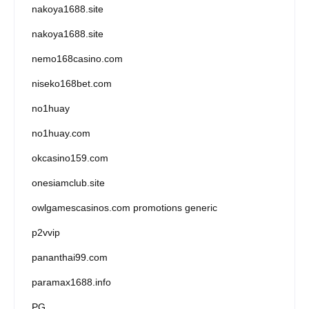
nakoya1688.site
nakoya1688.site
nemo168casino.com
niseko168bet.com
no1huay
no1huay.com
okcasino159.com
onesiamclub.site
owlgamescasinos.com promotions generic
p2vvip
pananthai99.com
paramax1688.info
PG