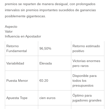
premios se reparten de manera desigual, con prolongados
intervalos sin premios importantes sucedidos de ganancias
posiblemente gigantescas.
Aspecto
Valor
Influencia en Apostador
Retorno
Retorno estimado
96,50%
Fundamental
positivo
Victorias enormes
Variabilidad
Elevada
pero raros
Disponible para
Puesta Menor
€0.20
todos los
presupuestos
Óptimo para
Apuesta Tope
cien euros
jugadores grandes