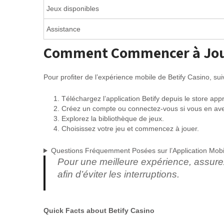
Jeux disponibles
Assistance
Comment Commencer à Joue
Pour profiter de l’expérience mobile de Betify Casino, su
Téléchargez l’application Betify depuis le store app
Créez un compte ou connectez-vous si vous en ave
Explorez la bibliothèque de jeux.
Choisissez votre jeu et commencez à jouer.
Questions Fréquemment Posées sur l’Application Mobi
Pour une meilleure expérience, assure
afin d’éviter les interruptions.
Quick Facts about Betify Casino