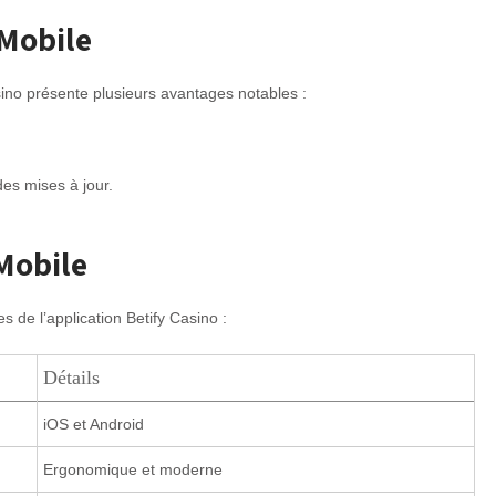
 Mobile
ino présente plusieurs avantages notables :
des mises à jour.
 Mobile
s de l’application Betify Casino :
Détails
iOS et Android
Ergonomique et moderne