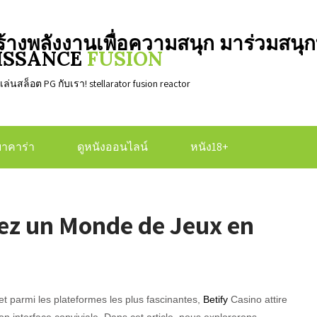
พลังงานเพื่อความสนุก มาร่วมสนุกท
NAISSANCE
FUSION
เล่นสล็อต PG กับเรา! stellarator fusion reactor
บาคาร่า
ดูหนังออนไลน์
หนัง18+
rez un Monde de Jeux en
t parmi les plateformes les plus fascinantes,
Betify
Casino attire