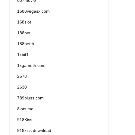
037movie
1688vegasx.com
168slot
188bet
188betth
1xbit1
1xgameth.com
2578
2630
789pluss.com
8lots.me
918Kiss
918kiss download