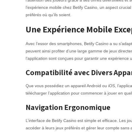
l’attention des joueurs grâce à ses offres diversifiées et 
l’expérience mobile chez Betify Casino, un aspect crucia
préférés où qu’ils soient.
Une Expérience Mobile Exce
Avec l’essor des smartphones, Betify Casino a su s’adapter
peuvent ainsi profiter d’une large gamme de jeux directem
l’application sont conçues pour garantir une expérience uti
Compatibilité avec Divers Appa
Que vous possédiez un appareil Android ou iOS, l’applica
télécharger l’application pour commencer à jouer en quel
Navigation Ergonomique
L’interface de Betify Casino est simple et efficace. Les j
accéder à leurs jeux préférés et gérer leur compte sans a