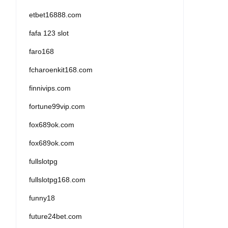
etbet16888.com
fafa 123 slot
faro168
fcharoenkit168.com
finnivips.com
fortune99vip.com
fox689ok.com
fox689ok.com
fullslotpg
fullslotpg168.com
funny18
future24bet.com