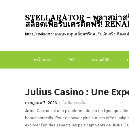
STELLARATOR – พลาสม่าสร้าง
สล็อตเพื่อรับเครดิตฟรี! RE
https://stellarator.energy หมุนสล็อตฟรีและรับเงินจริงเพียงแค่
หน้าแรก
PG
สล็อต168
Julius Casino : Une Exp
กรกฎาคม 7, 2026
|
ไม่มีความเห็น
Julius Casino est une plateforme de jeu en ligne qui atti
bonus attractifs. Pour en savoir plus sur ses offres unique
explorer l’un des aspects les plus captivants de Julius C