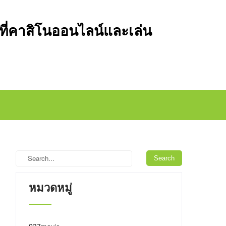
ี่คาสิโนออนไลน์และเล่น
หมวดหมู่