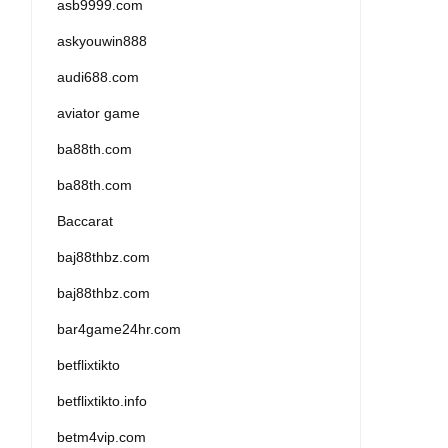
asb9999.com
askyouwin888
audi688.com
aviator game
ba88th.com
ba88th.com
Baccarat
baj88thbz.com
baj88thbz.com
bar4game24hr.com
betflixtikto
betflixtikto.info
betm4vip.com