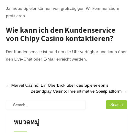
Ja, neue Spieler können von großzügigen Willkommensboni
profitieren.
Wie kann ich den Kundenservice
von Chipy Casino kontaktieren?
Der Kundenservice ist rund um die Uhr verfügbar und kann über
den Live-Chat oder E-Mail erreicht werden.
Post
←
Marvel Casino: Ein Überblick über das Spielerlebnis
Betandplay Casino: Ihre ultimative Spielplattform
→
navigation
หมวดหมู่