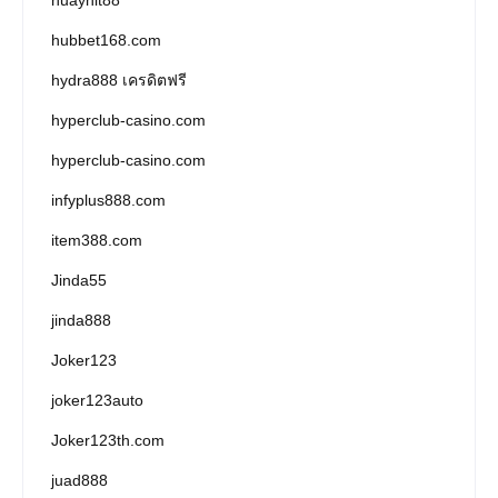
huayhit88
hubbet168.com
hydra888 เครดิตฟรี
hyperclub-casino.com
hyperclub-casino.com
infyplus888.com
item388.com
Jinda55
jinda888
Joker123
joker123auto
Joker123th.com
juad888