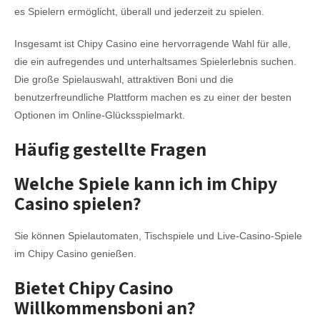
es Spielern ermöglicht, überall und jederzeit zu spielen.
Insgesamt ist Chipy Casino eine hervorragende Wahl für alle,
die ein aufregendes und unterhaltsames Spielerlebnis suchen.
Die große Spielauswahl, attraktiven Boni und die
benutzerfreundliche Plattform machen es zu einer der besten
Optionen im Online-Glücksspielmarkt.
Häufig gestellte Fragen
Welche Spiele kann ich im Chipy
Casino spielen?
Sie können Spielautomaten, Tischspiele und Live-Casino-Spiele
im Chipy Casino genießen.
Bietet Chipy Casino
Willkommensboni an?