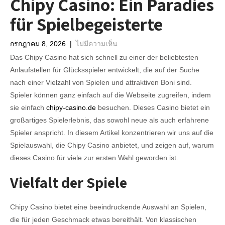
Chipy Casino: Ein Paradies
für Spielbegeisterte
กรกฎาคม 8, 2026
|
ไม่มีความเห็น
Das Chipy Casino hat sich schnell zu einer der beliebtesten
Anlaufstellen für Glücksspieler entwickelt, die auf der Suche
nach einer Vielzahl von Spielen und attraktiven Boni sind.
Spieler können ganz einfach auf die Webseite zugreifen, indem
sie einfach
chipy-casino.de
besuchen. Dieses Casino bietet ein
großartiges Spielerlebnis, das sowohl neue als auch erfahrene
Spieler anspricht. In diesem Artikel konzentrieren wir uns auf die
Spielauswahl, die Chipy Casino anbietet, und zeigen auf, warum
dieses Casino für viele zur ersten Wahl geworden ist.
Vielfalt der Spiele
Chipy Casino bietet eine beeindruckende Auswahl an Spielen,
die für jeden Geschmack etwas bereithält. Von klassischen