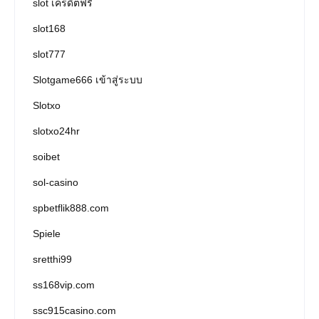
slot เครดิตฟรี
slot168
slot777
Slotgame666 เข้าสู่ระบบ
Slotxo
slotxo24hr
soibet
sol-casino
spbetflik888.com
Spiele
sretthi99
ss168vip.com
ssc915casino.com