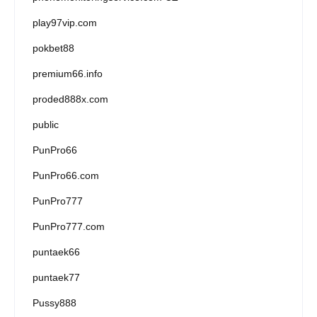
play97vip.com
pokbet88
premium66.info
proded888x.com
public
PunPro66
PunPro66.com
PunPro777
PunPro777.com
puntaek66
puntaek77
Pussy888