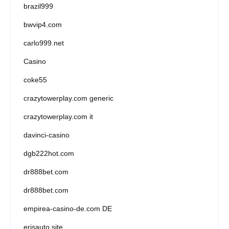
brazil999
bwvip4.com
carlo999.net
Casino
coke55
crazytowerplay.com generic
crazytowerplay.com it
davinci-casino
dgb222hot.com
dr888bet.com
dr888bet.com
empirea-casino-de.com DE
erisauto.site