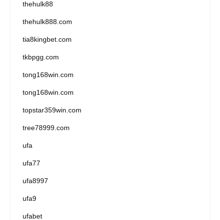
thehulk88
thehulk888.com
tia8kingbet.com
tkbpgg.com
tong168win.com
tong168win.com
topstar359win.com
tree78999.com
ufa
ufa77
ufa8997
ufa9
ufabet