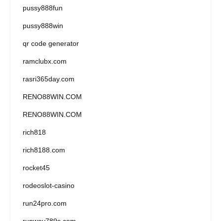
pussy888fun
pussy888win
qr code generator
ramclubx.com
rasri365day.com
RENO88WIN.COM
RENO88WIN.COM
rich818
rich8188.com
rocket45
rodeoslot-casino
run24pro.com