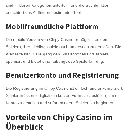
sind in klaren Kategorien unterteilt, und die Suchfunktion
erleichtert das Auffinden bestimmter Titel.
Mobilfreundliche Plattform
Die mobile Version von Chipy Casino ermöglicht es den
Spielern, ihre Lieblingsspiele auch unterwegs zu genießen. Die
Webseite ist für alle gängigen Smartphones und Tablets
optimiert und bietet eine reibungslose Spielerfahrung.
Benutzerkonto und Registrierung
Die Registrierung im Chipy Casino ist einfach und unkompliziert.
Spieler müssen lediglich ein kurzes Formular ausfüllen, um ein
Konto zu erstellen und sofort mit dem Spielen zu beginnen.
Vorteile von Chipy Casino im
Überblick