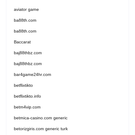
aviator game
ba88th.com
ba88th.com
Baccarat
baj88thbz.com
baj88thbz.com
bar4game24hr.com
betflixtikto
betflixtikto.info
betm4vip.com
betmica-casino.com generic
betorizgiris.com generic turk