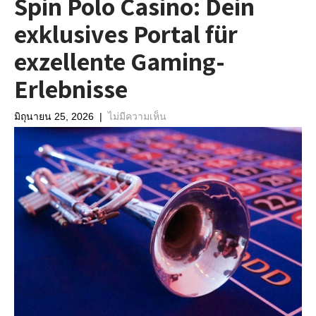
Spin Polo Casino: Dein
exklusives Portal für
exzellente Gaming-
Erlebnisse
มิถุนายน 25, 2026
|
ไม่มีความเห็น