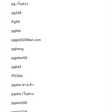
pg เว็บตรง
pg168
Pg99
pgfish
pggold168bet.com
pgheng
pgjoker69
pgk44
PGSlot
pgslot ทางเข้า
pgslot เว็บตรง
pgslot168
pgslot718