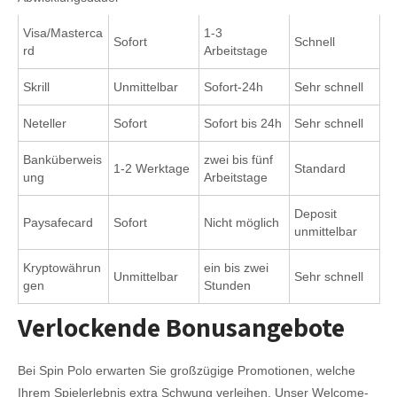
Visa/Masterca
1-3
Sofort
Schnell
rd
Arbeitstage
Skrill
Unmittelbar
Sofort-24h
Sehr schnell
Neteller
Sofort
Sofort bis 24h
Sehr schnell
Banküberweis
zwei bis fünf
1-2 Werktage
Standard
ung
Arbeitstage
Deposit
Paysafecard
Sofort
Nicht möglich
unmittelbar
Kryptowährun
ein bis zwei
Unmittelbar
Sehr schnell
gen
Stunden
Verlockende Bonusangebote
Bei Spin Polo erwarten Sie großzügige Promotionen, welche
Ihrem Spielerlebnis extra Schwung verleihen. Unser Welcome-