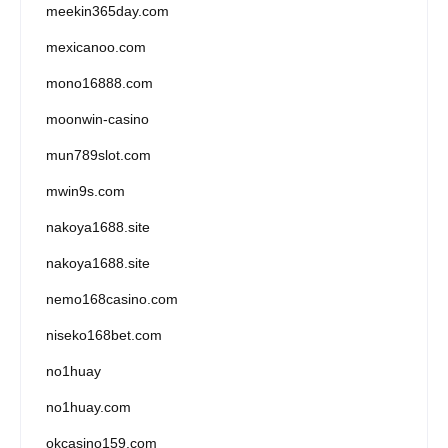
meekin365day.com
mexicanoo.com
mono16888.com
moonwin-casino
mun789slot.com
mwin9s.com
nakoya1688.site
nakoya1688.site
nemo168casino.com
niseko168bet.com
no1huay
no1huay.com
okcasino159.com