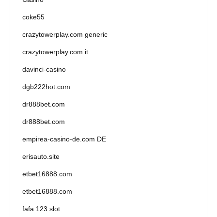
coke55
crazytowerplay.com generic
crazytowerplay.com it
davinci-casino
dgb222hot.com
dr888bet.com
dr888bet.com
empirea-casino-de.com DE
erisauto.site
etbet16888.com
etbet16888.com
fafa 123 slot