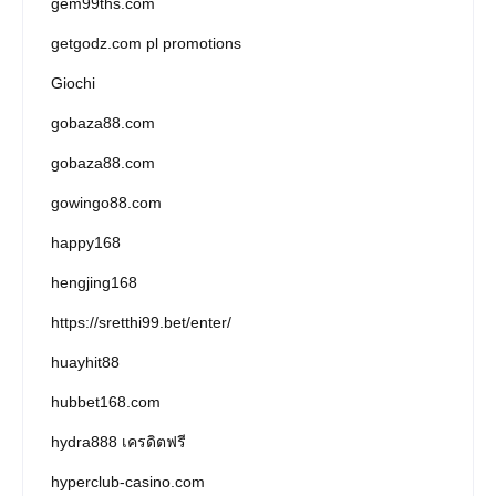
gem99ths.com
getgodz.com pl promotions
Giochi
gobaza88.com
gobaza88.com
gowingo88.com
happy168
hengjing168
https://sretthi99.bet/enter/
huayhit88
hubbet168.com
hydra888 เครดิตฟรี
hyperclub-casino.com