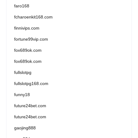
faro168
fcharoenkit168.com
finnivips.com
fortune99vip.com
fox689ok.com
fox689ok.com
fullslotpg
fullslotpg168.com
funny18
future24bet.com
future24bet.com
gaojing888