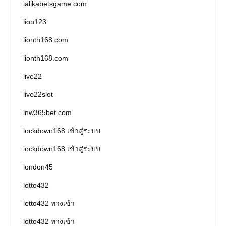
lalikabetsgame.com
lion123
lionth168.com
lionth168.com
live22
live22slot
lnw365bet.com
lockdown168 เข้าสู่ระบบ
lockdown168 เข้าสู่ระบบ
london45
lotto432
lotto432 ทางเข้า
lotto432 ทางเข้า