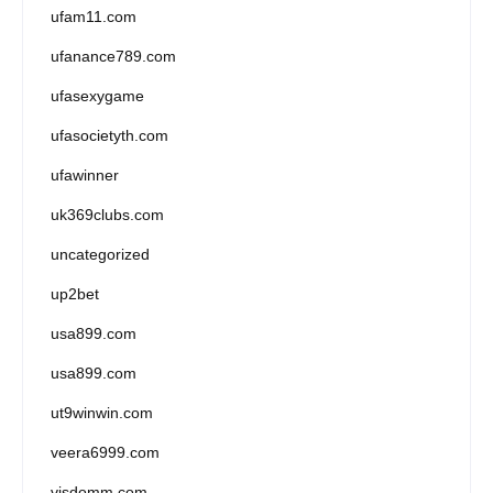
ufam11.com
ufanance789.com
ufasexygame
ufasocietyth.com
ufawinner
uk369clubs.com
uncategorized
up2bet
usa899.com
usa899.com
ut9winwin.com
veera6999.com
visdomm.com