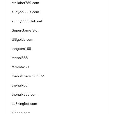
stellabet789.com
sudyod888s.com
sunny9999club.net
SuperGame Slot
t88golds.com
tangtem168
teenoi888
temmax69
thebutchers.club CZ
thehulk88
thehulk888.com
tia8kingbet.com
tkbpgg.com