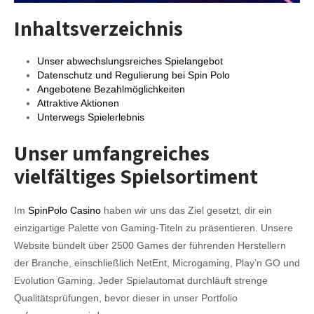
Inhaltsverzeichnis
Unser abwechslungsreiches Spielangebot
Datenschutz und Regulierung bei Spin Polo
Angebotene Bezahlmöglichkeiten
Attraktive Aktionen
Unterwegs Spielerlebnis
Unser umfangreiches
vielfältiges Spielsortiment
Im
SpinPolo Casino
haben wir uns das Ziel gesetzt, dir ein
einzigartige Palette von Gaming-Titeln zu präsentieren. Unsere
Website bündelt über 2500 Games der führenden Herstellern
der Branche, einschließlich NetEnt, Microgaming, Play’n GO und
Evolution Gaming. Jeder Spielautomat durchläuft strenge
Qualitätsprüfungen, bevor dieser in unser Portfolio