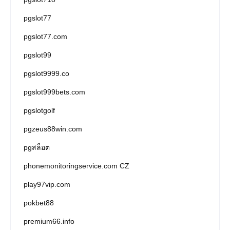
pgslot77
pgslot77.com
pgslot99
pgslot9999.co
pgslot999bets.com
pgslotgolf
pgzeus88win.com
pgสล็อต
phonemonitoringservice.com CZ
play97vip.com
pokbet88
premium66.info