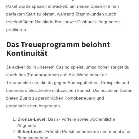
Paket wurde speziell entwickelt, um neuen Spielern einen
perfekten Start zu bieten, während Stammkunden durch
regelmäßigen Nachlade-Boni sowie Cashback-Angeboten
profitieren.
Das Treueprogramm belohnt
Kontinuität
Je aktiver du in unserem Casino spielst, umso höher steigst du
durch das Treueprogramm auf. Alle Wette bringt dir
Treuepunkte ein, die du gegen Bonusguthaben, Freispiele und
besondere Geschenke eintauschen kannst. Die höchsten Stufen
bieten Zutritt zu persönlichen Kontobetreuern und
personalisierten Angeboten.
Bronze-Level:
Basis- Vorteile sowie wöchentliche
Angebote
Silber-Level:
Erhöhte Punktesammelrate und monatliche
Bonusangebote