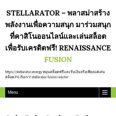
STELLARATOR – พลาสม่าสร้าง
พลังงานเพื่อความสนุก มาร่วมสนุก
ที่คาสิโนออนไลน์และเล่นสล็อต
เพื่อรับเครดิตฟรี! RENAISSANCE
FUSION
https://stellarator.energy หมุนสล็อตฟรีและรับเงินจริงเพียงแค่เล่น
สล็อต PG กับเรา! stellarator fusion reactor
Menu