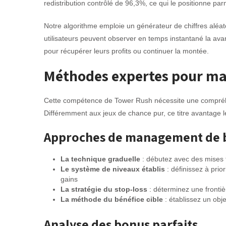
redistribution contrôlé de 96,3%, ce qui le positionne par
Notre algorithme emploie un générateur de chiffres aléat
utilisateurs peuvent observer en temps instantané la avan
pour récupérer leurs profits ou continuer la montée.
Méthodes expertes pour ma
Cette compétence de Tower Rush nécessite une compréh
Différemment aux jeux de chance pur, ce titre avantage 
Approches de management de 
La technique graduelle
: débutez avec des mises f
Le système de niveaux établis
: définissez à prio
gains
La stratégie du stop-loss
: déterminez une frontiè
La méthode du bénéfice cible
: établissez un obje
Analyse des bonus parfaits