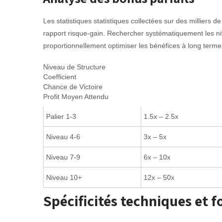
Les statistiques statistiques collectées sur des milliers 
rapport risque-gain. Rechercher systématiquement les ni
proportionnellement optimiser les bénéfices à long terme
Niveau de Structure
Coefficient
Chance de Victoire
Profit Moyen Attendu
Palier 1-3
1.5x – 2.5x
Niveau 4-6
3x – 5x
Niveau 7-9
6x – 10x
Niveau 10+
12x – 50x
Spécificités techniques et f