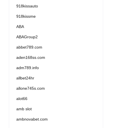
918kissauto
918kissme
ABA
ABAGroup2
abbet789.com
aden168ss.com
adm789.info
allbet24hr
allone745s.com
alot66
amb slot
ambnovabet.com