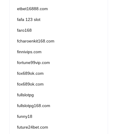
etbet16888.com
fafa 123 slot
faro168
fcharoenkit168.com
finnivips.com
fortune99vip.com
fox689ok.com
fox689ok.com
fullslotpg
fullslotpg168.com
funny18
future24bet.com