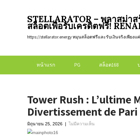
STELLARATOR – พลาสม่าสร้าง
สล็อตเพื่อรับเครดิตฟรี! RE
https://stellarator.energy หมุนสล็อตฟรีและรับเงินจริงเพียงแค่
หน้าแรก
PG
สล็อต168
Tower Rush : L’ultime
Divertissement de Pari 
มิถุนายน 25, 2026
|
ไม่มีความเห็น