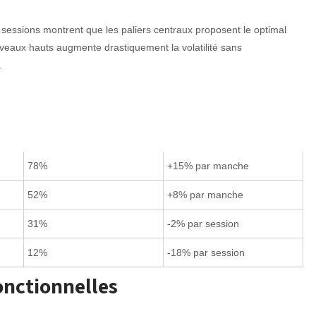
de sessions montrent que les paliers centraux proposent le optimal
veaux hauts augmente drastiquement la volatilité sans
.
78%
+15% par manche
52%
+8% par manche
31%
-2% par session
12%
-18% par session
onctionnelles