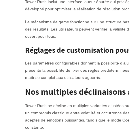
Tower Rush inclut une interface joueur épurée qui privilég
développé pour optimiser la réalisation de résolution pr
Le mécanisme de game fonctionne sur une structure basé
des résultats. Les utilisateurs peuvent vérifier la valid
ouvert pour tous.
Réglages de customisation pou
Les paramètres configurables donnent la possibilité d’aj
présente la possibilité de fixer des règles prédéterminé
maîtrise complet aux utilisateurs aguerris.
Nos multiples déclinaisons 
Tower Rush se décline en multiples variantes ajustées aux
un compromis classique entre volatilité et occurrence de
adeptes de émotions puissantes, tandis que le mode
Con
constante.