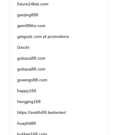
future24bet.com
gaojing888
gem99ths.com
getgodz.com pl promotions
Giochi
gobaza88.com
gobaza88.com
gowingo88.com
happy168
hengjing168
https://sretthi99.bet/enter/
huayhit88
hubbet168.com