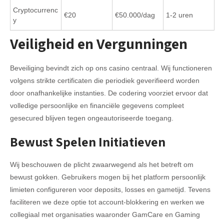
Cryptocurrenc
€20
€50.000/dag
1-2 uren
y
Veiligheid en Vergunningen
Beveiliging bevindt zich op ons casino centraal. Wij functioneren
volgens strikte certificaten die periodiek geverifieerd worden
door onafhankelijke instanties. De codering voorziet ervoor dat
volledige persoonlijke en financiële gegevens compleet
gesecured blijven tegen ongeautoriseerde toegang.
Bewust Spelen Initiatieven
Wij beschouwen de plicht zwaarwegend als het betreft om
bewust gokken. Gebruikers mogen bij het platform persoonlijk
limieten configureren voor deposits, losses en gametijd. Tevens
faciliteren we deze optie tot account-blokkering en werken we
collegiaal met organisaties waaronder GamCare en Gaming