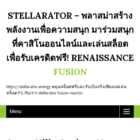
STELLARATOR – พลาสม่าสร้าง
พลังงานเพื่อความสนุก มาร่วมสนุก
ที่คาสิโนออนไลน์และเล่นสล็อต
เพื่อรับเครดิตฟรี! RENAISSANCE
FUSION
https://stellarator.energy หมุนสล็อตฟรีและรับเงินจริงเพียงแค่เล่น
สล็อต PG กับเรา! stellarator fusion reactor
Menu