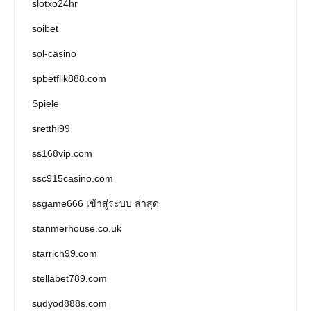
slotxo24hr
soibet
sol-casino
spbetflik888.com
Spiele
sretthi99
ss168vip.com
ssc915casino.com
ssgame666 เข้าสู่ระบบ ล่าสุด
stanmerhouse.co.uk
starrich99.com
stellabet789.com
sudyod888s.com