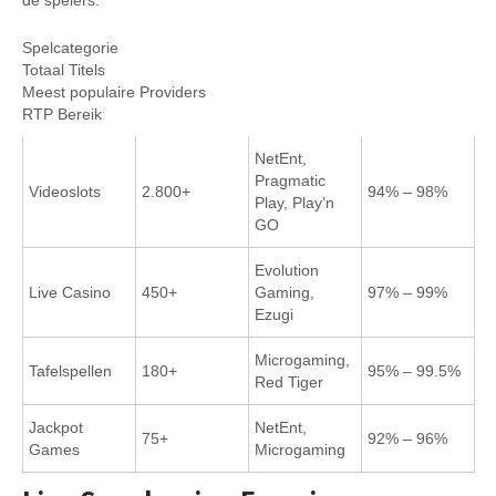
de spelers.
Spelcategorie
Totaal Titels
Meest populaire Providers
RTP Bereik
NetEnt,
Pragmatic
Videoslots
2.800+
94% – 98%
Play, Play’n
GO
Evolution
Live Casino
450+
Gaming,
97% – 99%
Ezugi
Microgaming,
Tafelspellen
180+
95% – 99.5%
Red Tiger
Jackpot
NetEnt,
75+
92% – 96%
Games
Microgaming