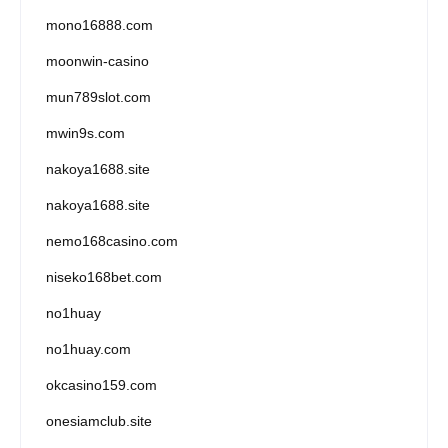
mono16888.com
moonwin-casino
mun789slot.com
mwin9s.com
nakoya1688.site
nakoya1688.site
nemo168casino.com
niseko168bet.com
no1huay
no1huay.com
okcasino159.com
onesiamclub.site