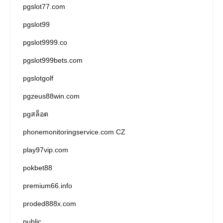
pgslot77.com
pgslot99
pgslot9999.co
pgslot999bets.com
pgslotgolf
pgzeus88win.com
pgสล็อต
phonemonitoringservice.com CZ
play97vip.com
pokbet88
premium66.info
proded888x.com
public