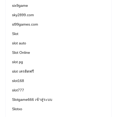
six9game
sky2899.com
sl99games.com
Slot
slot auto
Slot Online
slot pg
slot เครดิตฟรี
slot168
slot777
Slotgame666 เข้าสู่ระบบ
Slotxo