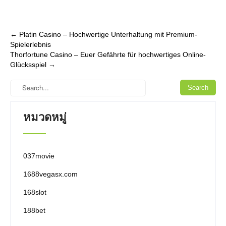
Post
←
Platin Casino – Hochwertige Unterhaltung mit Premium-
Spielerlebnis
navigation
Thorfortune Casino – Euer Gefährte für hochwertiges Online-
Glücksspiel
→
หมวดหมู่
037movie
1688vegasx.com
168slot
188bet