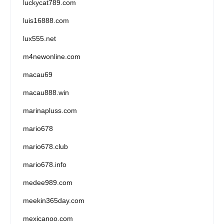
luckycat789.com
luis16888.com
lux555.net
m4newonline.com
macau69
macau888.win
marinapluss.com
mario678
mario678.club
mario678.info
medee989.com
meekin365day.com
mexicanoo.com