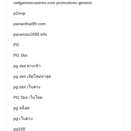
owlgamescasinos.com promotions generic
p2vvip
pananthai99.com
paramax1688.info
PG
PG Slot
pg slot ทางเข้า
pg slot เปิดใหม่ล่าสุด
pg slot เว็บตรง
PG Slot เว็บใหม่
pg สล็อต
pg เว็บตรง
pg168