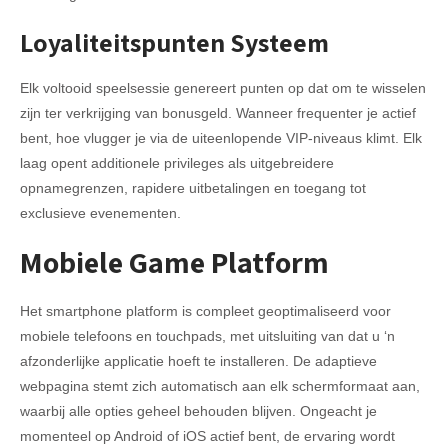
Loyaliteitspunten Systeem
Elk voltooid speelsessie genereert punten op dat om te wisselen
zijn ter verkrijging van bonusgeld. Wanneer frequenter je actief
bent, hoe vlugger je via de uiteenlopende VIP-niveaus klimt. Elk
laag opent additionele privileges als uitgebreidere
opnamegrenzen, rapidere uitbetalingen en toegang tot
exclusieve evenementen.
Mobiele Game Platform
Het smartphone platform is compleet geoptimaliseerd voor
mobiele telefoons en touchpads, met uitsluiting van dat u ‘n
afzonderlijke applicatie hoeft te installeren. De adaptieve
webpagina stemt zich automatisch aan elk schermformaat aan,
waarbij alle opties geheel behouden blijven. Ongeacht je
momenteel op Android of iOS actief bent, de ervaring wordt