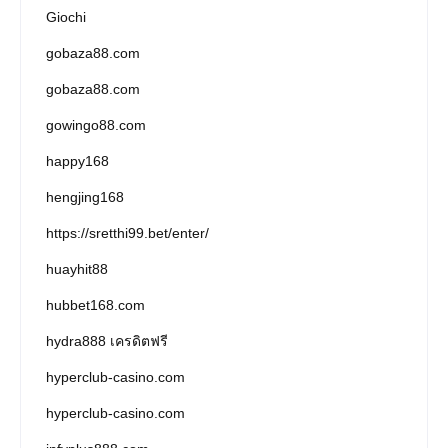
Giochi
gobaza88.com
gobaza88.com
gowingo88.com
happy168
hengjing168
https://sretthi99.bet/enter/
huayhit88
hubbet168.com
hydra888 เครดิตฟรี
hyperclub-casino.com
hyperclub-casino.com