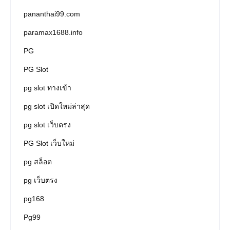
pananthai99.com
paramax1688.info
PG
PG Slot
pg slot ทางเข้า
pg slot เปิดใหม่ล่าสุด
pg slot เว็บตรง
PG Slot เว็บใหม่
pg สล็อต
pg เว็บตรง
pg168
Pg99