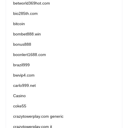
betworld369hot.com
bio285th.com
bitcoin
bombet888.win
bonus888
boonlert1688.com
brazil999
bwvip4.com
carlo999.net
Casino
coke55
crazytowerplay.com generic
crazytowerplay.com it