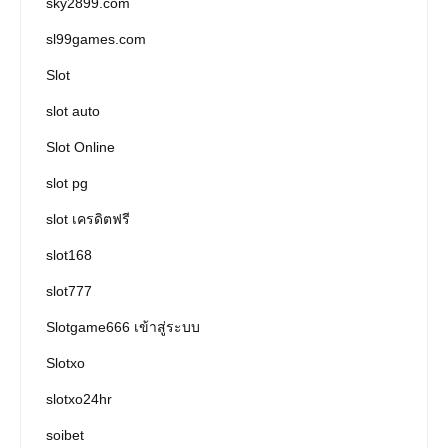
sky2899.com
sl99games.com
Slot
slot auto
Slot Online
slot pg
slot เครดิตฟรี
slot168
slot777
Slotgame666 เข้าสู่ระบบ
Slotxo
slotxo24hr
soibet