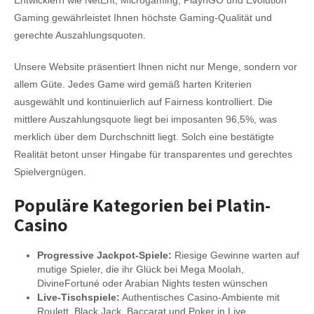
Entwicklern wie NetEnt, Microgaming, PlaynGO und Evolution
Gaming gewährleistet Ihnen höchste Gaming-Qualität und
gerechte Auszahlungsquoten.
Unsere Website präsentiert Ihnen nicht nur Menge, sondern vor
allem Güte. Jedes Game wird gemäß harten Kriterien
ausgewählt und kontinuierlich auf Fairness kontrolliert. Die
mittlere Auszahlungsquote liegt bei imposanten 96,5%, was
merklich über dem Durchschnitt liegt. Solch eine bestätigte
Realität betont unser Hingabe für transparentes und gerechtes
Spielvergnügen.
Populäre Kategorien bei Platin-
Casino
Progressive Jackpot-Spiele:
Riesige Gewinne warten auf
mutige Spieler, die ihr Glück bei Mega Moolah,
DivineFortuné oder Arabian Nights testen wünschen
Live-Tischspiele:
Authentisches Casino-Ambiente mit
Roulett, Black Jack, Baccarat und Poker in Live