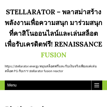
STELLARATOR – พลาสม่าสร้าง
พลังงานเพื่อความสนุก มาร่วมสนุก
ที่คาสิโนออนไลน์และเล่นสล็อต
เพื่อรับเครดิตฟรี! RENAISSANCE
FUSION
https://stellarator.energy หมุนสล็อตฟรีและรับเงินจริงเพียงแค่เล่น
สล็อต PG กับเรา! stellarator fusion reactor
Menu