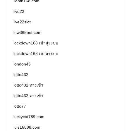
lionth168.com
live22
live22slot
lnw365bet.com
lockdown168 เข้าสู่ระบบ
lockdown168 เข้าสู่ระบบ
london45
lotto432
lotto432 ทางเข้า
lotto432 ทางเข้า
lotto77
luckycat789.com
luis16888.com