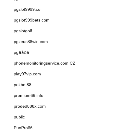
pgslot9999.co
pgslot999bets.com
pgslotgolf
pgzeus88win.com
pgสล็อต
phonemonitoringservice.com CZ
play97vip.com
pokbet88
premium66.info
proded888x.com
public
PunPro66