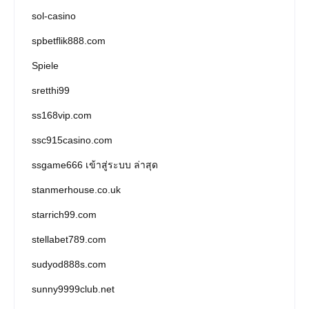
sol-casino
spbetflik888.com
Spiele
sretthi99
ss168vip.com
ssc915casino.com
ssgame666 เข้าสู่ระบบ ล่าสุด
stanmerhouse.co.uk
starrich99.com
stellabet789.com
sudyod888s.com
sunny9999club.net