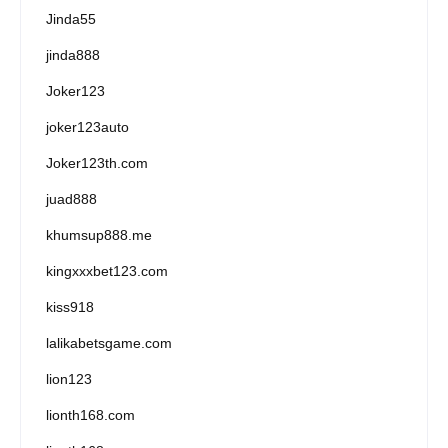
Jinda55
jinda888
Joker123
joker123auto
Joker123th.com
juad888
khumsup888.me
kingxxxbet123.com
kiss918
lalikabetsgame.com
lion123
lionth168.com