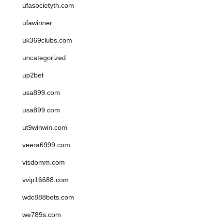
ufasocietyth.com
ufawinner
uk369clubs.com
uncategorized
up2bet
usa899.com
usa899.com
ut9winwin.com
veera6999.com
visdomm.com
vvip16688.com
wdc888bets.com
we789s.com