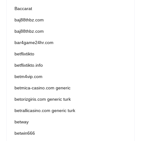
Baccarat
baj88thbz.com
baj88thbz.com
bar4game24hr.com
betflixtikto
betflixtikto.info
betm4vip.com
betmica-casino.com generic
betorizgiris.com generic turk
betrallicasino.com generic turk
betway
betwin666