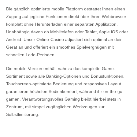
Die gänzlich optimierte mobile Plattform gestattet Ihnen einen
Zugang auf jegliche Funktionen direkt über Ihren Webbrowser –
komplett ohne Herunterladen einer separaten Applikation.
Unabhängig davon ob Mobiltelefon oder Tablet, Apple iOS oder
Android: Unser Online-Casino adjustiert sich optimal an dein
Gerät an und offeriert ein smoothes Spielvergnügen mit
schnellen Lade-Perioden.
Die mobile Version enthält nahezu das komplette Game-
Sortiment sowie alle Banking-Optionen und Bonusfunktionen.
Touchscreen-optimierte Bedienung und responsives Layout
garantieren höchsten Bedienkomfort, während ihr on-the-go
gamen. Verantwortungsvolles Gaming bleibt hierbei stets in
Zentrum, mit simpel zugänglichen Werkzeugen zur
Selbstlimitierung.