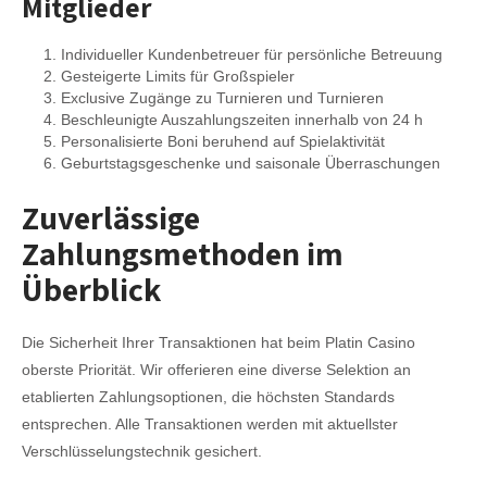
Mitglieder
Individueller Kundenbetreuer für persönliche Betreuung
Gesteigerte Limits für Großspieler
Exclusive Zugänge zu Turnieren und Turnieren
Beschleunigte Auszahlungszeiten innerhalb von 24 h
Personalisierte Boni beruhend auf Spielaktivität
Geburtstagsgeschenke und saisonale Überraschungen
Zuverlässige
Zahlungsmethoden im
Überblick
Die Sicherheit Ihrer Transaktionen hat beim Platin Casino
oberste Priorität. Wir offerieren eine diverse Selektion an
etablierten Zahlungsoptionen, die höchsten Standards
entsprechen. Alle Transaktionen werden mit aktuellster
Verschlüsselungstechnik gesichert.