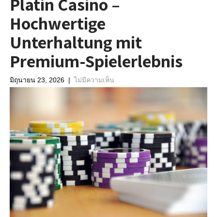
Platin Casino –
Hochwertige
Unterhaltung mit
Premium-Spielerlebnis
มิถุนายน 23, 2026
|
ไม่มีความเห็น