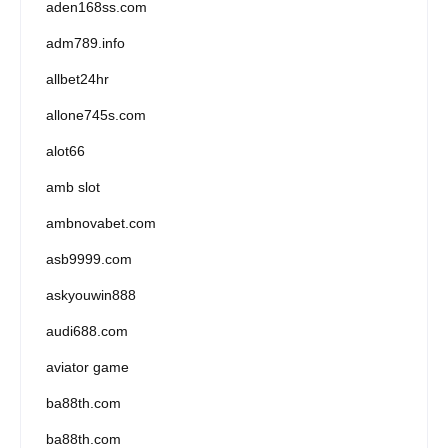
aden168ss.com
adm789.info
allbet24hr
allone745s.com
alot66
amb slot
ambnovabet.com
asb9999.com
askyouwin888
audi688.com
aviator game
ba88th.com
ba88th.com