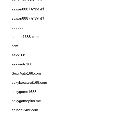
sawan888 เครดิตฟรี
sawan888 เครดิตฟรี
sbobet
sbotop1688.com
scm
sexy168
sexyauto168
SexyAuto168.com
sexybaccarat168.com
sexygame1688
sexygameplus.me
shinobi24hr.com