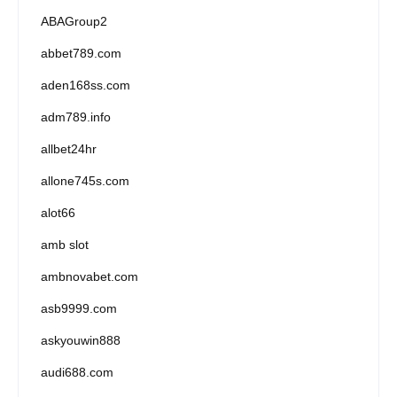
ABAGroup2
abbet789.com
aden168ss.com
adm789.info
allbet24hr
allone745s.com
alot66
amb slot
ambnovabet.com
asb9999.com
askyouwin888
audi688.com