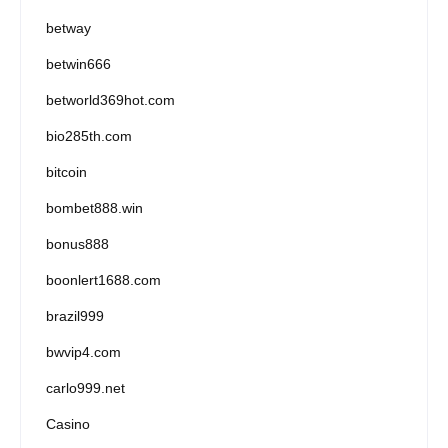
betway
betwin666
betworld369hot.com
bio285th.com
bitcoin
bombet888.win
bonus888
boonlert1688.com
brazil999
bwvip4.com
carlo999.net
Casino