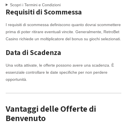
Scopri i Termini e Condizioni
Requisiti di Scommessa
I requisiti di scommessa definiscono quanto dovrai scommettere
prima di poter ritirare eventuali vincite. Generalmente, RetroBet
Casino richiede un moltiplicatore del bonus su giochi selezionati.
Data di Scadenza
Una volta attivate, le offerte possono avere una scadenza. È
essenziale controllare le date specifiche per non perdere
opportunità.
Vantaggi delle Offerte di
Benvenuto