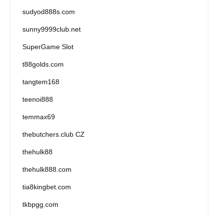
sudyod888s.com
sunny9999club.net
SuperGame Slot
t88golds.com
tangtem168
teenoi888
temmax69
thebutchers.club CZ
thehulk88
thehulk888.com
tia8kingbet.com
tkbpgg.com