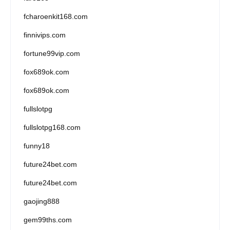
fcharoenkit168.com
finnivips.com
fortune99vip.com
fox689ok.com
fox689ok.com
fullslotpg
fullslotpg168.com
funny18
future24bet.com
future24bet.com
gaojing888
gem99ths.com