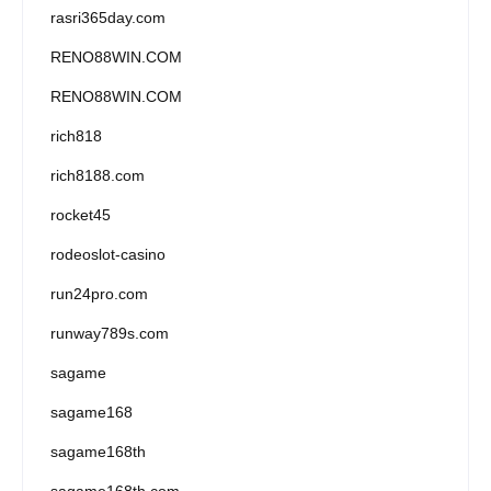
rasri365day.com
RENO88WIN.COM
RENO88WIN.COM
rich818
rich8188.com
rocket45
rodeoslot-casino
run24pro.com
runway789s.com
sagame
sagame168
sagame168th
sagame168th.com