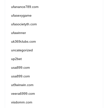
ufanance789.com
ufasexygame
ufasocietyth.com
ufawinner
uk369clubs.com
uncategorized
up2bet
usa899.com
usa899.com
ut9winwin.com
veera6999.com
visdomm.com