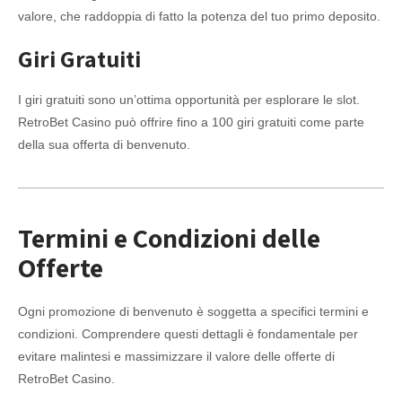
valore, che raddoppia di fatto la potenza del tuo primo deposito.
Giri Gratuiti
I giri gratuiti sono un’ottima opportunità per esplorare le slot.
RetroBet Casino può offrire fino a 100 giri gratuiti come parte
della sua offerta di benvenuto.
Termini e Condizioni delle
Offerte
Ogni promozione di benvenuto è soggetta a specifici termini e
condizioni. Comprendere questi dettagli è fondamentale per
evitare malintesi e massimizzare il valore delle offerte di
RetroBet Casino.