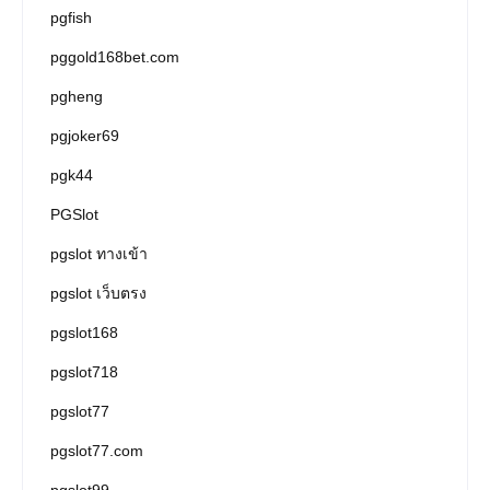
pgfish
pggold168bet.com
pgheng
pgjoker69
pgk44
PGSlot
pgslot ทางเข้า
pgslot เว็บตรง
pgslot168
pgslot718
pgslot77
pgslot77.com