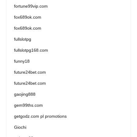
fortune99vip.com
fox689ok.com
fox689ok.com
fullslotpg
fullslotpg168.com
funny18
future24bet.com
future24bet.com
gaojing888
gem99ths.com
getgodz.com pl promotions
Giochi