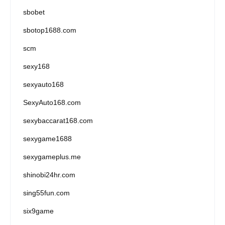
sbobet
sbotop1688.com
scm
sexy168
sexyauto168
SexyAuto168.com
sexybaccarat168.com
sexygame1688
sexygameplus.me
shinobi24hr.com
sing55fun.com
six9game