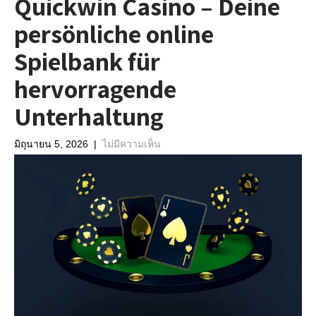
Quickwin Casino – Deine
persönliche online
Spielbank für
hervorragende
Unterhaltung
มิถุนายน 5, 2026
|
ไม่มีความเห็น