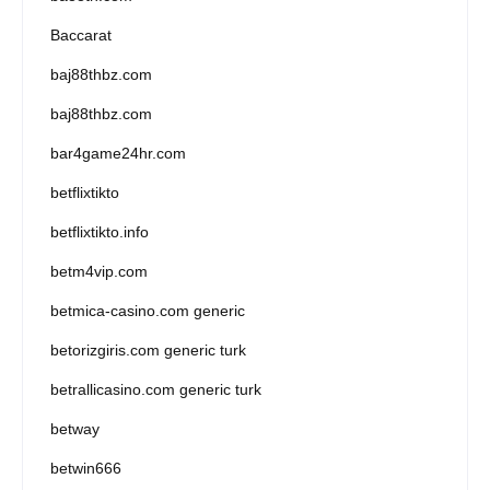
Baccarat
baj88thbz.com
baj88thbz.com
bar4game24hr.com
betflixtikto
betflixtikto.info
betm4vip.com
betmica-casino.com generic
betorizgiris.com generic turk
betrallicasino.com generic turk
betway
betwin666