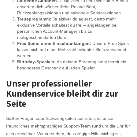
Laufende Aktionen:
Zusätzlich zu dem Welcome-Bonus
erwarten dich wöchentliche Reload-Boni,
Rückzahlungsaktionen und saisonale Sonderaktionen
Treueprogramm:
Je aktiver du agierst, desto mehr
exklusive Vorteile schaltest du frei – angefangen bei
persönlichen Account-Managern bis zu
maßgeschneiderten Boni
Free Spins ohne Einschränkungen:
Unsere Free Spins
lassen sich auf einer Mehrzahl beliebter Slots verwendet
werden
Birthday-Specials:
An deinem Ehrentag steht bereit ein
besonderes Geschenk auf jeden Spieler
Unser professioneller
Kundenservice bleibt dir zur
Seite
Sollten Fragen oder Schwierigkeiten auftreten, ist unser
freundliches mehrsprachiges Support-Team rund um die Uhr für
dich erreichbar. Wir verstehen, dass zügige Hilfe wichtig ist,