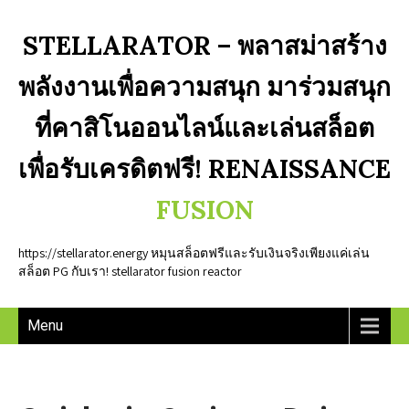
STELLARATOR – พลาสม่าสร้าง
พลังงานเพื่อความสนุก มาร่วมสนุก
ที่คาสิโนออนไลน์และเล่นสล็อต
เพื่อรับเครดิตฟรี! RENAISSANCE
FUSION
https://stellarator.energy หมุนสล็อตฟรีและรับเงินจริงเพียงแค่เล่น
สล็อต PG กับเรา! stellarator fusion reactor
Menu