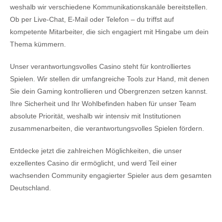
weshalb wir verschiedene Kommunikationskanäle bereitstellen.
Ob per Live-Chat, E-Mail oder Telefon – du triffst auf
kompetente Mitarbeiter, die sich engagiert mit Hingabe um dein
Thema kümmern.
Unser verantwortungsvolles Casino steht für kontrolliertes
Spielen. Wir stellen dir umfangreiche Tools zur Hand, mit denen
Sie dein Gaming kontrollieren und Obergrenzen setzen kannst.
Ihre Sicherheit und Ihr Wohlbefinden haben für unser Team
absolute Priorität, weshalb wir intensiv mit Institutionen
zusammenarbeiten, die verantwortungsvolles Spielen fördern.
Entdecke jetzt die zahlreichen Möglichkeiten, die unser
exzellentes Casino dir ermöglicht, und werd Teil einer
wachsenden Community engagierter Spieler aus dem gesamten
Deutschland.