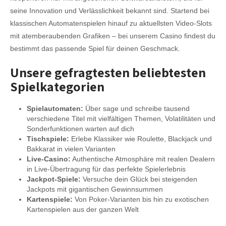
seine Innovation und Verlässlichkeit bekannt sind. Startend bei
klassischen Automatenspielen hinauf zu aktuellsten Video-Slots
mit atemberaubenden Grafiken – bei unserem Casino findest du
bestimmt das passende Spiel für deinen Geschmack.
Unsere gefragtesten beliebtesten
Spielkategorien
Spielautomaten:
Über sage und schreibe tausend
verschiedene Titel mit vielfältigen Themen, Volatilitäten und
Sonderfunktionen warten auf dich
Tischspiele:
Erlebe Klassiker wie Roulette, Blackjack und
Bakkarat in vielen Varianten
Live-Casino:
Authentische Atmosphäre mit realen Dealern
in Live-Übertragung für das perfekte Spielerlebnis
Jackpot-Spiele:
Versuche dein Glück bei steigenden
Jackpots mit gigantischen Gewinnsummen
Kartenspiele:
Von Poker-Varianten bis hin zu exotischen
Kartenspielen aus der ganzen Welt