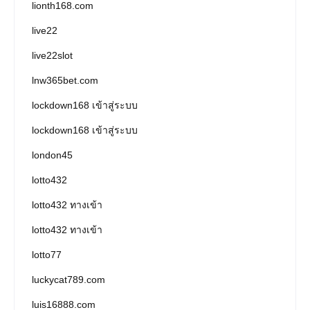
lionth168.com
live22
live22slot
lnw365bet.com
lockdown168 เข้าสู่ระบบ
lockdown168 เข้าสู่ระบบ
london45
lotto432
lotto432 ทางเข้า
lotto432 ทางเข้า
lotto77
luckycat789.com
luis16888.com