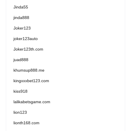
Jinda55
jinda888
Joker123
joker123auto
Joker123th.com
juad888
khumsup888.me
kingxxxbet123.com
kiss918
lalikabetsgame.com
lion123
lionth168.com