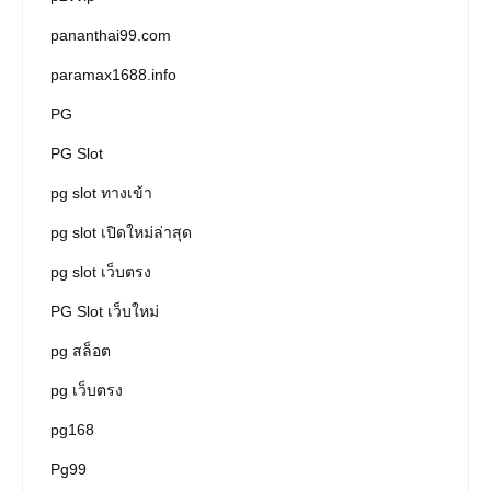
pananthai99.com
paramax1688.info
PG
PG Slot
pg slot ทางเข้า
pg slot เปิดใหม่ล่าสุด
pg slot เว็บตรง
PG Slot เว็บใหม่
pg สล็อต
pg เว็บตรง
pg168
Pg99