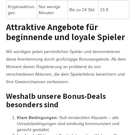
Kryptowährun
Nur wenige
Bis zu 24 Std.
15 €
gen
Minuten
Attraktive Angebote für
beginnende und loyale Spieler
Wir würdigen jeden persönlichen Spieler und demonstrieren
diese Anerkennung durch großzügige Bonusangebote. Ab dem
Moment deiner Registrierung an profitierst du von
verschiedenen Aktionen, die dein Spielerlebnis bereichern und
Ihre Gewinnchancen verbessern.
Weshalb unsere Bonus-Deals
besonders sind
Klare Bedingungen:
Null versteckten Klauseln – alle
Umsatzbedingungen sind eindeutig kommuniziert und
gerecht gestaltet