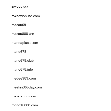
lux555.net
m4newonline.com
macau69
macau888.win
marinapluss.com
mario678
mario678.club
mario678.info
medee989.com
meekin365day.com
mexicanoo.com
mono16888.com