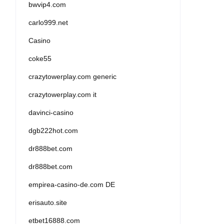
bwvip4.com
carlo999.net
Casino
coke55
crazytowerplay.com generic
crazytowerplay.com it
davinci-casino
dgb222hot.com
dr888bet.com
dr888bet.com
empirea-casino-de.com DE
erisauto.site
etbet16888.com