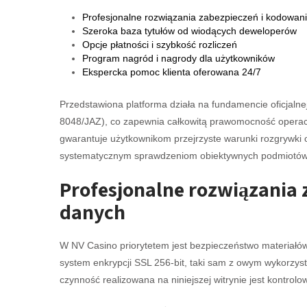
Profesjonalne rozwiązania zabezpieczeń i kodowani
Szeroka baza tytułów od wiodących deweloperów
Opcje płatności i szybkość rozliczeń
Program nagród i nagrody dla użytkowników
Ekspercka pomoc klienta oferowana 24/7
Przedstawiona platforma działa na fundamencie oficjalne
8048/JAZ), co zapewnia całkowitą prawomocność operacj
gwarantuje użytkownikom przejrzyste warunki rozgrywki o
systematycznym sprawdzeniom obiektywnych podmiotów
Profesjonalne rozwiązania 
danych
W NV Casino priorytetem jest bezpieczeństwo materiałó
system enkrypcji SSL 256-bit, taki sam z owym wykorzy
czynność realizowana na niniejszej witrynie jest kontr