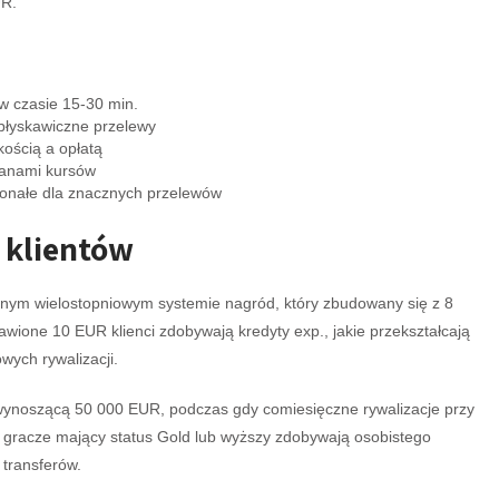
UR.
w czasie 15-30 min.
 błyskawiczne przelewy
ością a opłatą
ianami kursów
konałe dla znacznych przelewów
 klientów
onym wielostopniowym systemie nagród, który zbudowany się z 8
ione 10 EUR klienci zdobywają kredyty exp., jakie przekształcają
wych rywalizacji.
wynoszącą 50 000 EUR, podczas gdy comiesięczne rywalizacje przy
gracze mający status Gold lub wyższy zdobywają osobistego
transferów.