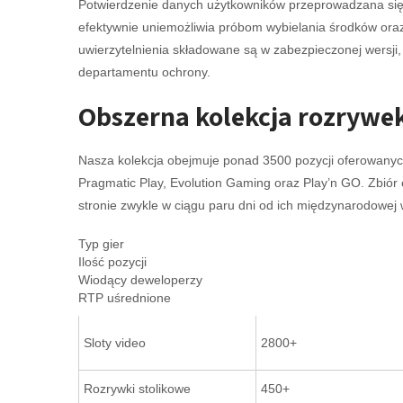
Potwierdzenie danych użytkowników przeprowadzana się
efektywnie uniemożliwia próbom wybielania środków ora
uwierzytelnienia składowane są w zabezpieczonej wersji,
departamentu ochrony.
Obszerna kolekcja rozrywe
Nasza kolekcja obejmuje ponad 3500 pozycji oferowanyc
Pragmatic Play, Evolution Gaming oraz Play’n GO. Zbiór c
stronie zwykle w ciągu paru dni od ich międzynarodowej
Typ gier
Ilość pozycji
Wiodący deweloperzy
RTP uśrednione
Sloty video
2800+
Rozrywki stolikowe
450+