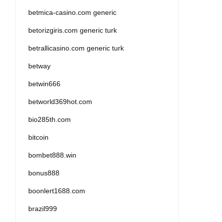
betmica-casino.com generic
betorizgiris.com generic turk
betrallicasino.com generic turk
betway
betwin666
betworld369hot.com
bio285th.com
bitcoin
bombet888.win
bonus888
boonlert1688.com
brazil999