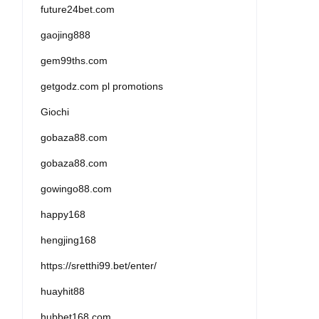
future24bet.com
gaojing888
gem99ths.com
getgodz.com pl promotions
Giochi
gobaza88.com
gobaza88.com
gowingo88.com
happy168
hengjing168
https://sretthi99.bet/enter/
huayhit88
hubbet168.com