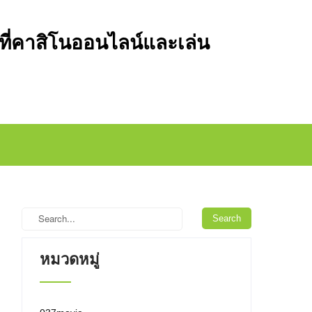
ี่คาสิโนออนไลน์และเล่น
หมวดหมู่