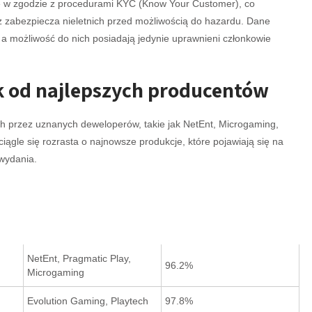
 w zgodzie z procedurami KYC (Know Your Customer), co
z zabezpiecza nieletnich przed możliwością do hazardu. Dane
 a możliwość do nich posiadają jedynie uprawnieni członkowie
k od najlepszych producentów
h przez uznanych deweloperów, takie jak NetEnt, Microgaming,
iągle się rozrasta o najnowsze produkcje, które pojawiają się na
 wydania.
NetEnt, Pragmatic Play,
96.2%
Microgaming
Evolution Gaming, Playtech
97.8%