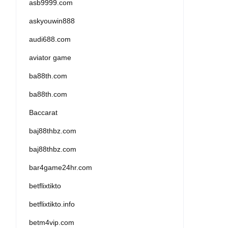
asb9999.com
askyouwin888
audi688.com
aviator game
ba88th.com
ba88th.com
Baccarat
baj88thbz.com
baj88thbz.com
bar4game24hr.com
betflixtikto
betflixtikto.info
betm4vip.com