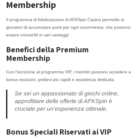
Membership
Il programma di fidelizzazione di AFKSpin Casino permette ai
giocatori di accumulare punti per ogni scommessa, che possono
essere convertiti in vari vantaggi.
Benefici della Premium
Membership
Con l’iscrizione al programma VIP, i membri possono accedere a
bonus esclusivi, prelievi più rapidi e assistenza dedicata.
Se sei un appassionato di giochi online,
approfittare delle offerte di AFKSpin è
cruciale per un’esperienza ottimale.
Bonus Speciali Riservati ai VIP