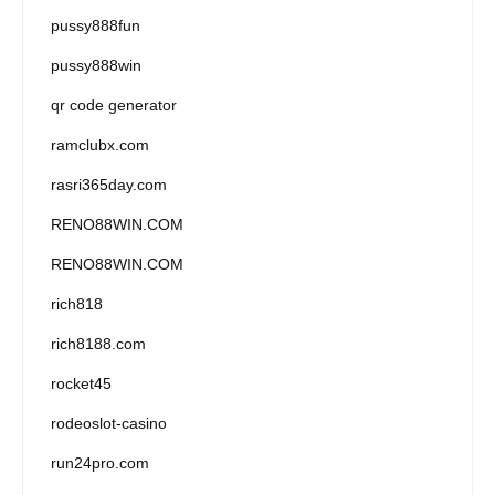
pussy888fun
pussy888win
qr code generator
ramclubx.com
rasri365day.com
RENO88WIN.COM
RENO88WIN.COM
rich818
rich8188.com
rocket45
rodeoslot-casino
run24pro.com