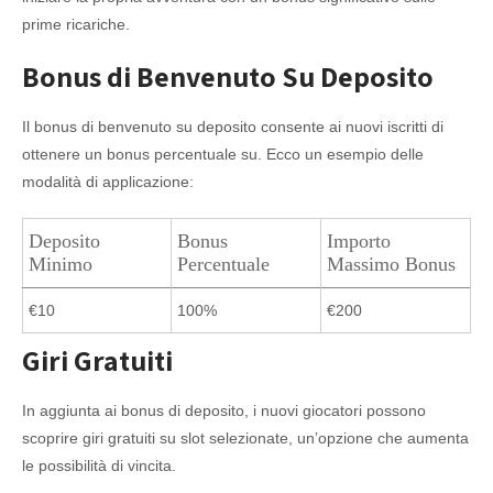
prime ricariche.
Bonus di Benvenuto Su Deposito
Il bonus di benvenuto su deposito consente ai nuovi iscritti di
ottenere un bonus percentuale su. Ecco un esempio delle
modalità di applicazione:
Deposito
Bonus
Importo
Minimo
Percentuale
Massimo Bonus
€10
100%
€200
Giri Gratuiti
In aggiunta ai bonus di deposito, i nuovi giocatori possono
scoprire giri gratuiti su slot selezionate, un’opzione che aumenta
le possibilità di vincita.