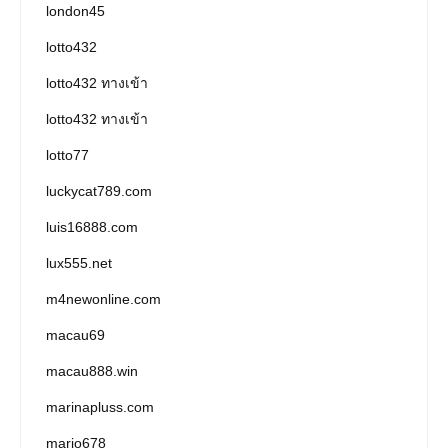
london45
lotto432
lotto432 ทางเข้า
lotto432 ทางเข้า
lotto77
luckycat789.com
luis16888.com
lux555.net
m4newonline.com
macau69
macau888.win
marinapluss.com
mario678