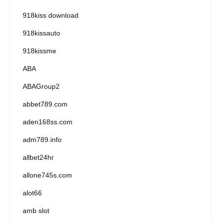
918kiss download
918kissauto
918kissme
ABA
ABAGroup2
abbet789.com
aden168ss.com
adm789.info
allbet24hr
allone745s.com
alot66
amb slot