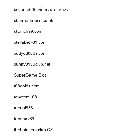
ssgame666 เข้าสู่ระบบ ล่าสุด
stanmerhouse.co.uk
starrich99.com
stellabet789.com
sudyod888s.com
sunny9999club.net
SuperGame Slot
t88golds.com
tangtem168
teenoi888
temmax69
thebutchers.club CZ