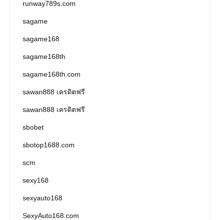
runway789s.com
sagame
sagame168
sagame168th
sagame168th.com
sawan888 เครดิตฟรี
sawan888 เครดิตฟรี
sbobet
sbotop1688.com
scm
sexy168
sexyauto168
SexyAuto168.com