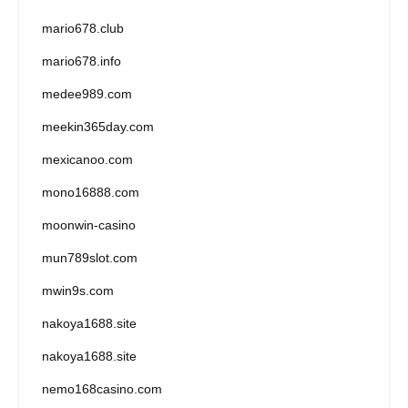
mario678.club
mario678.info
medee989.com
meekin365day.com
mexicanoo.com
mono16888.com
moonwin-casino
mun789slot.com
mwin9s.com
nakoya1688.site
nakoya1688.site
nemo168casino.com