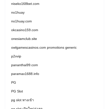
niseko168bet.com
no1huay
no1huay.com
okcasino159.com
onesiamclub.site
owlgamescasinos.com promotions generic
p2vvip
pananthai99.com
paramax1688.info
PG
PG Slot
pg slot ทางเข้า
pg slot เปิดใหม่ล่าสุด