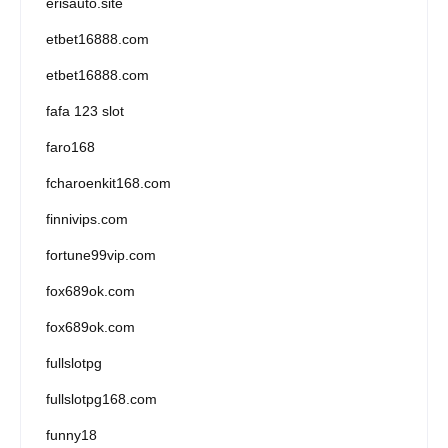
erisauto.site
etbet16888.com
etbet16888.com
fafa 123 slot
faro168
fcharoenkit168.com
finnivips.com
fortune99vip.com
fox689ok.com
fox689ok.com
fullslotpg
fullslotpg168.com
funny18