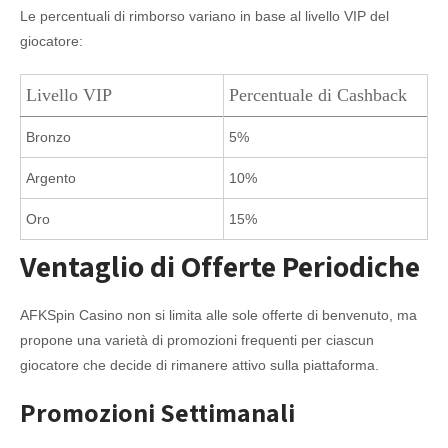
Le percentuali di rimborso variano in base al livello VIP del
giocatore:
Livello VIP
Percentuale di Cashback
Bronzo
5%
Argento
10%
Oro
15%
Ventaglio di Offerte Periodiche
AFKSpin Casino non si limita alle sole offerte di benvenuto, ma
propone una varietà di promozioni frequenti per ciascun
giocatore che decide di rimanere attivo sulla piattaforma.
Promozioni Settimanali