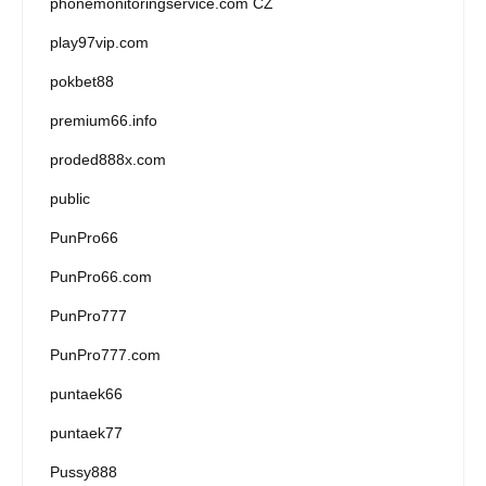
phonemonitoringservice.com CZ
play97vip.com
pokbet88
premium66.info
proded888x.com
public
PunPro66
PunPro66.com
PunPro777
PunPro777.com
puntaek66
puntaek77
Pussy888