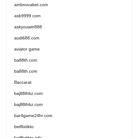
ambnovabet.com
asb9999.com
askyouwin888
audi688.com
aviator game
ba88th.com
ba88th.com
Baccarat
baj88thbz.com
baj88thbz.com
bar4game24hr.com
betflixtikto
betflixtikto.info