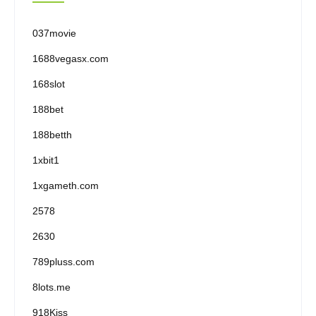
037movie
1688vegasx.com
168slot
188bet
188betth
1xbit1
1xgameth.com
2578
2630
789pluss.com
8lots.me
918Kiss