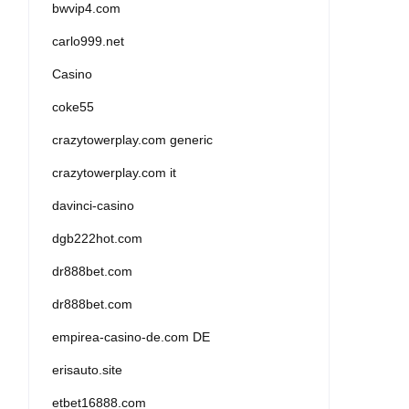
bwvip4.com
carlo999.net
Casino
coke55
crazytowerplay.com generic
crazytowerplay.com it
davinci-casino
dgb222hot.com
dr888bet.com
dr888bet.com
empirea-casino-de.com DE
erisauto.site
etbet16888.com