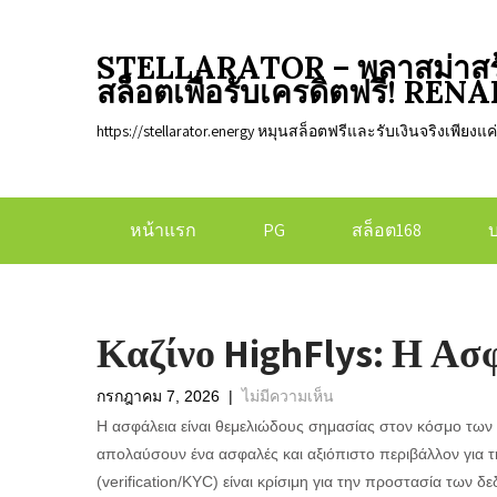
STELLARATOR – พลาสม่าสร้าง
สล็อตเพื่อรับเครดิตฟรี! RE
https://stellarator.energy หมุนสล็อตฟรีและรับเงินจริงเพียงแค่
หน้าแรก
PG
สล็อต168
Καζίνο HighFlys: Η Α
กรกฎาคม 7, 2026
|
ไม่มีความเห็น
Η ασφάλεια είναι θεμελιώδους σημασίας στον κόσμο των δ
απολαύσουν ένα ασφαλές και αξιόπιστο περιβάλλον για τ
(verification/KYC) είναι κρίσιμη για την προστασία των