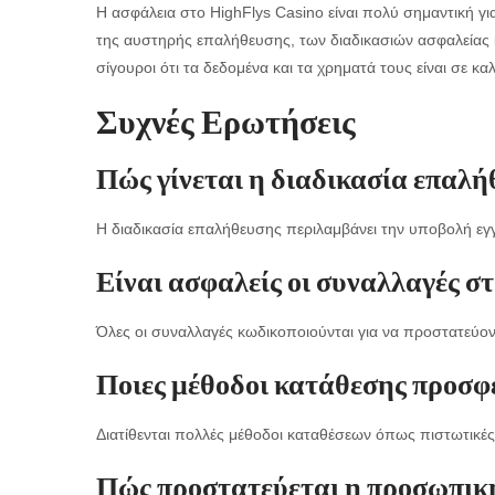
Η ασφάλεια στο HighFlys Casino είναι πολύ σημαντική για
της αυστηρής επαλήθευσης, των διαδικασιών ασφαλείας 
σίγουροι ότι τα δεδομένα και τα χρηματά τους είναι σε καλ
Συχνές Ερωτήσεις
Πώς γίνεται η διαδικασία επαλή
Η διαδικασία επαλήθευσης περιλαμβάνει την υποβολή εγ
Είναι ασφαλείς οι συναλλαγές στ
Όλες οι συναλλαγές κωδικοποιούνται για να προστατεύον
Ποιες μέθοδοι κατάθεσης προσφ
Διατίθενται πολλές μέθοδοι καταθέσεων όπως πιστωτικές
Πώς προστατεύεται η προσωπικ