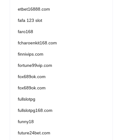
etbet16888.com
fafa 123 slot
faro168
fcharoenkit168.com
finnivips.com
fortune99vip.com
fox689ok.com
fox689ok.com
fullslotpg
fullslotpg168.com
funny18
future24bet.com