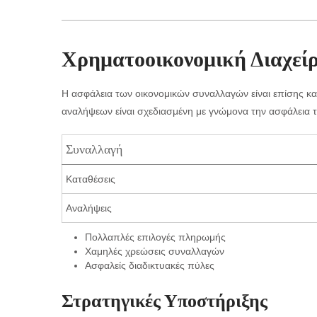
Χρηματοοικονομική Διαχείρ
Η ασφάλεια των οικονομικών συναλλαγών είναι επίσης κα
αναλήψεων είναι σχεδιασμένη με γνώμονα την ασφάλεια 
Συναλλαγή
Καταθέσεις
Αναλήψεις
Πολλαπλές επιλογές πληρωμής
Χαμηλές χρεώσεις συναλλαγών
Ασφαλείς διαδικτυακές πύλες
Στρατηγικές Υποστήριξης