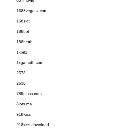
037movie
1688vegasx.com
168slot
188bet
188betth
1xbit1
1xgameth.com
2578
2630
789pluss.com
8lots.me
918Kiss
918kiss download