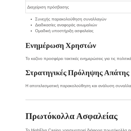
Διαχείριση πρόσβασης
Συνεχής παρακολούθηση συναλλαγών
Διαδικασίες αναφοράς ανωμαλιών
Ομαδική υποστήριξη ασφαλείας
Ενημέρωση Χρηστών
Το καζίνο προσφέρει τακτικές ενημερώσεις για τις πολιτικ
Στρατηγικές Πρόληψης Απάτης
Η αποτελεσματική παρακολούθηση και ανάλυση συναλλαγώ
Πρωτόκολλα Ασφαλείας
Το HighFlys Casino χρησιμοποιεί διάφορα πρωτόκολλα ασ