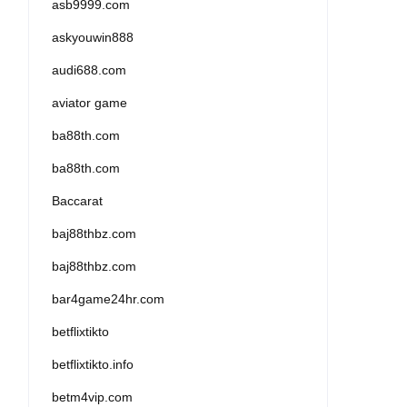
asb9999.com
askyouwin888
audi688.com
aviator game
ba88th.com
ba88th.com
Baccarat
baj88thbz.com
baj88thbz.com
bar4game24hr.com
betflixtikto
betflixtikto.info
betm4vip.com